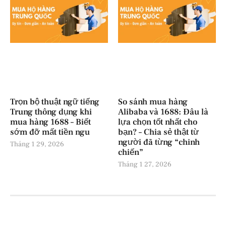
Trọn bộ thuật ngữ tiếng
So sánh mua hàng
Trung thông dụng khi
Alibaba và 1688: Đâu là
mua hàng 1688 – Biết
lựa chọn tốt nhất cho
sớm đỡ mất tiền ngu
bạn? – Chia sẻ thật từ
người đã từng “chinh
Tháng 1 29, 2026
chiến”
Tháng 1 27, 2026