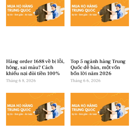
Hàng order 1688 về bị lỗi,
Top 5 ngành hàng Trung
hỏng, sai màu? Cách
Quốc dễ bán, một vốn
khiếu nại đòi tiền 100%
bốn lời năm 2026
Tháng 6 8, 2026
Tháng 6 6, 2026