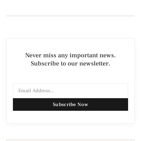
Never miss any important news.
Subscribe to our newsletter.
Subscribe Now