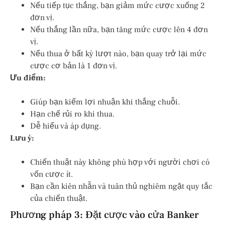
Nếu tiếp tục thắng, bạn giảm mức cược xuống 2
đơn vị.
Nếu thắng lần nữa, bạn tăng mức cược lên 4 đơn
vị.
Nếu thua ở bất kỳ lượt nào, bạn quay trở lại mức
cược cơ bản là 1 đơn vị.
Ưu điểm:
Giúp bạn kiếm lợi nhuận khi thắng chuỗi.
Hạn chế rủi ro khi thua.
Dễ hiểu và áp dụng.
Lưu ý:
Chiến thuật này không phù hợp với người chơi có
vốn cược ít.
Bạn cần kiên nhẫn và tuân thủ nghiêm ngặt quy tắc
của chiến thuật.
Phương pháp 3: Đặt cược vào cửa Banker