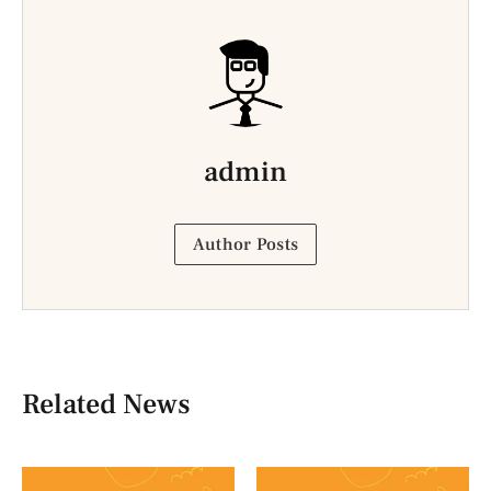
admin
Author Posts
Related News