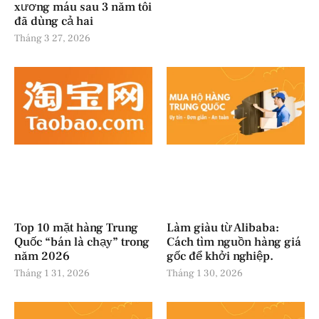
xương máu sau 3 năm tôi
đã dùng cả hai
Tháng 3 27, 2026
Top 10 mặt hàng Trung
Làm giàu từ Alibaba:
Quốc “bán là chạy” trong
Cách tìm nguồn hàng giá
năm 2026
gốc để khởi nghiệp.
Tháng 1 31, 2026
Tháng 1 30, 2026