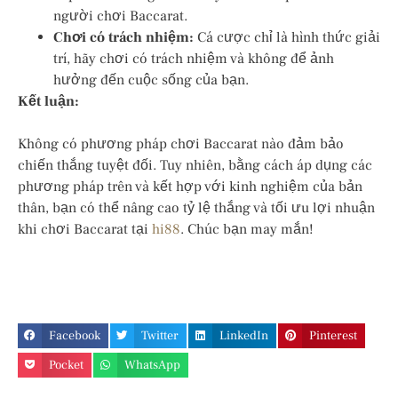
người chơi Baccarat.
Chơi có trách nhiệm:
Cá cược chỉ là hình thức giải
trí, hãy chơi có trách nhiệm và không để ảnh
hưởng đến cuộc sống của bạn.
Kết luận:
Không có phương pháp chơi Baccarat nào đảm bảo
chiến thắng tuyệt đối. Tuy nhiên, bằng cách áp dụng các
phương pháp trên và kết hợp với kinh nghiệm của bản
thân, bạn có thể nâng cao tỷ lệ thắng và tối ưu lợi nhuận
khi chơi Baccarat tại
hi88
. Chúc bạn may mắn!
Facebook
Twitter
LinkedIn
Pinterest
Pocket
WhatsApp