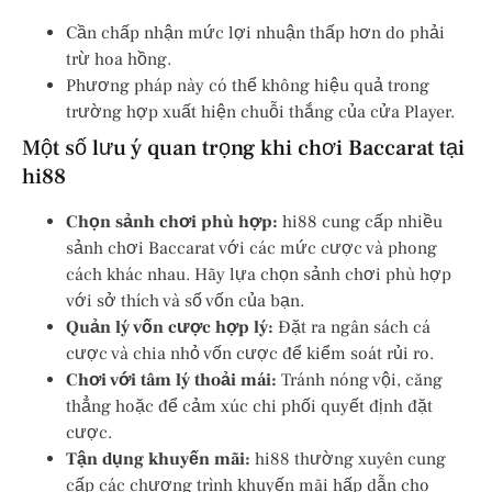
Cần chấp nhận mức lợi nhuận thấp hơn do phải
trừ hoa hồng.
Phương pháp này có thể không hiệu quả trong
trường hợp xuất hiện chuỗi thắng của cửa Player.
Một số lưu ý quan trọng khi chơi Baccarat tại
hi88
Chọn sảnh chơi phù hợp:
hi88 cung cấp nhiều
sảnh chơi Baccarat với các mức cược và phong
cách khác nhau. Hãy lựa chọn sảnh chơi phù hợp
với sở thích và số vốn của bạn.
Quản lý vốn cược hợp lý:
Đặt ra ngân sách cá
cược và chia nhỏ vốn cược để kiểm soát rủi ro.
Chơi với tâm lý thoải mái:
Tránh nóng vội, căng
thẳng hoặc để cảm xúc chi phối quyết định đặt
cược.
Tận dụng khuyến mãi:
hi88 thường xuyên cung
cấp các chương trình khuyến mãi hấp dẫn cho