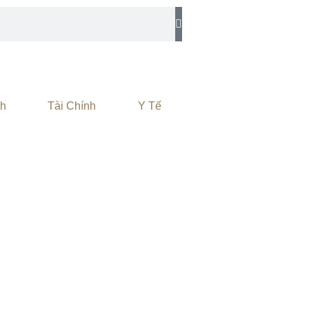
nh
Tài Chính
Y Tế