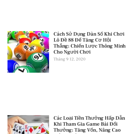
Cách Sử Dụng Dàn Số Khi Chơi
Lô Đề 88 Để Tăng Cơ Hội
Thắng: Chiến Lược Thông Minh
Cho Người Chơi
Tháng 9 12, 2020
Các Loại Tiền Thưởng Hấp Dẫn
Khi Tham Gia Game Bài Đổi
Thưởng: Tăng Vốn, Nâng Cao