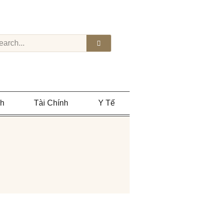
nh
Tài Chính
Y Tế