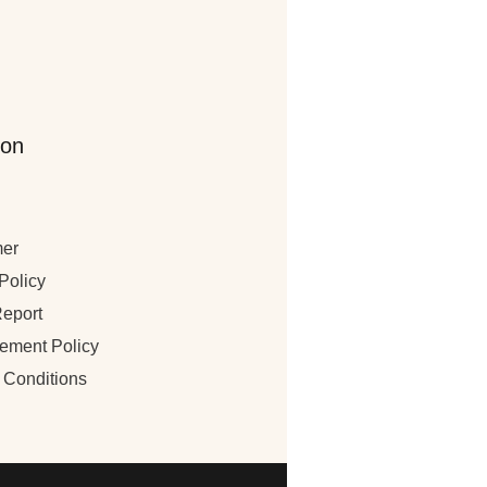
ion
mer
Policy
eport
sement Policy
 Conditions