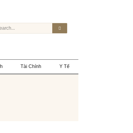
nh
Tài Chính
Y Tế