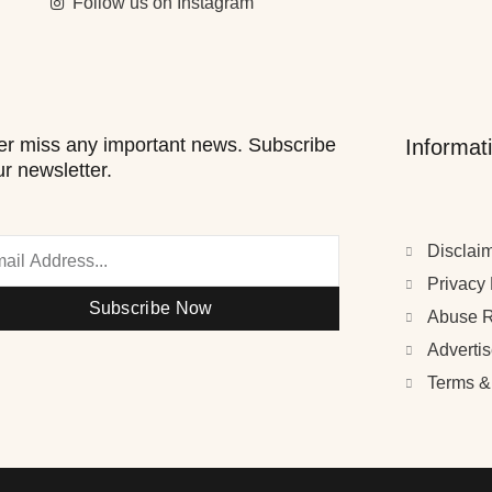
Follow us on Instagram
r miss any important news. Subscribe
Informat
ur newsletter.
Disclai
Privacy 
Subscribe Now
Abuse R
Adverti
Terms &