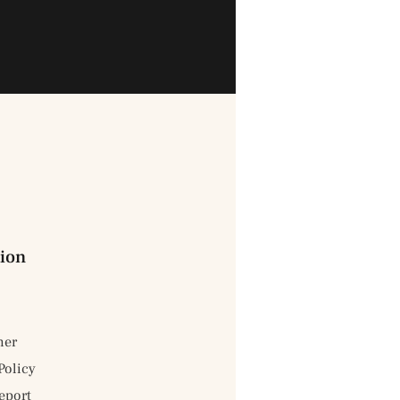
ion
mer
Policy
eport