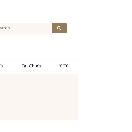
nh
Tài Chính
Y Tế