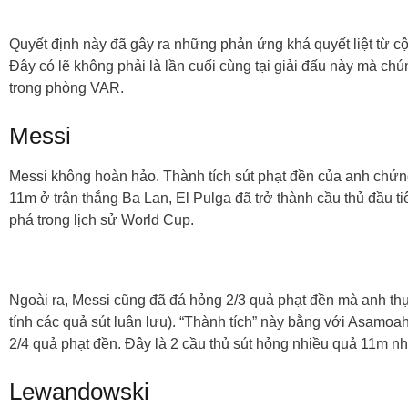
Quyết định này đã gây ra những phản ứng khá quyết liệt từ 
Đây có lẽ không phải là lần cuối cùng tại giải đấu này mà chú
trong phòng VAR.
Messi
Messi không hoàn hảo. Thành tích sút phạt đền của anh chứng
11m ở trận thắng Ba Lan, El Pulga đã trở thành cầu thủ đầu ti
phá trong lịch sử World Cup.
Ngoài ra, Messi cũng đã đá hỏng 2/3 quả phạt đền mà anh th
tính các quả sút luân lưu). “Thành tích” này bằng với Asam
2/4 quả phạt đền. Đây là 2 cầu thủ sút hỏng nhiều quả 11m nh
Lewandowski