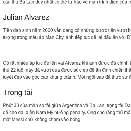
cầu thủ Ba Lan duy nhất có thể tự hào về màn trình diễn của 
Julian Alvarez
Tiền đạo sinh năm 2000 vẫn đang có những bước tiến vượt bậ
tượng trong màu áo Man City, anh tiếp tục để lại dấu ấn với 
Có rất nhiều áp lực đè lên vai Alvarez khi anh được đá chính
thủ 22 tuổi này đã vượt qua được sức ép để ấn định chiến th
tuyệt đẹp vào góc cao khung thành. Một ngôi sao đã thực sự 
Trọng tài
Phút 38 của màn so tài giữa Argentina và Ba Lan, trọng tài 
đã cho đại diện Nam Mỹ hưởng penalty. Ông cho rằng thủ m
mặt Messi chứ không chạm vào bóng.