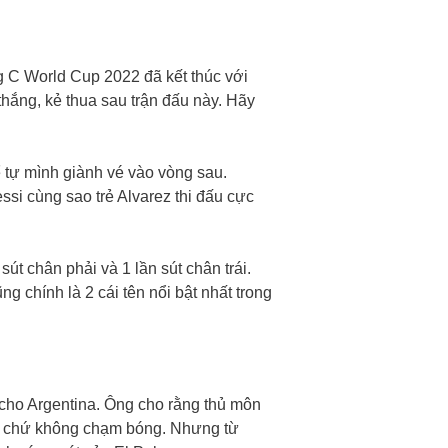
g C World Cup 2022 đã kết thúc với
thắng, kẻ thua sau trận đấu này. Hãy
 tự mình giành vé vào vòng sau.
ssi cùng sao trẻ Alvarez thi đấu cực
 sút chân phải và 1 lần sút chân trái.
g chính là 2 cái tên nổi bật nhất trong
 cho Argentina. Ông cho rằng thủ môn
si chứ không chạm bóng. Nhưng từ