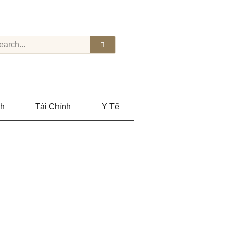
nh
Tài Chính
Y Tế