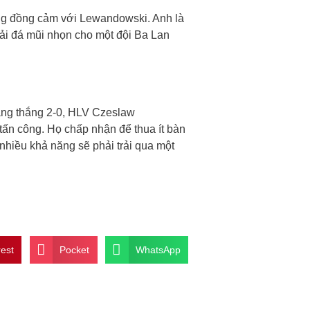
ng đồng cảm với Lewandowski. Anh là
phải đá mũi nhọn cho một đội Ba Lan
đang thắng 2-0, HLV Czeslaw
tấn công. Họ chấp nhận để thua ít bàn
hiều khả năng sẽ phải trải qua một
rest
Pocket
WhatsApp