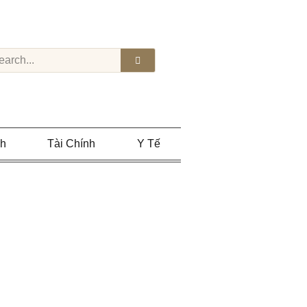
nh
Tài Chính
Y Tế