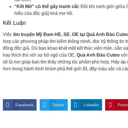
“Kết Mở” có thể gây tranh cãi:
Đôi khi ranh giới giữa
hiểu của độc giả) khá mơ hồ.
Kết Luận
Việc
tìm truyện Mỹ Đam HE, SE, OE tại Quả Anh Đào Cute
hợp các phương pháp tìm kiếm thông minh, đọc kỹ thông tin t
đồng độc giả. Dù bạn khao khát một kết thúc viên mãn, sẵn s
hay thích thú với sự bỏ ngỏ của OE,
Quả Anh Đào Cuteo
với
sẽ là nơi giúp bạn tìm thấy những tác phẩm phù hợp. Hãy áp
hơn trong hành trình khám phá thế giới BL đầy màu sắc và cả
Facebook
Twitter
LinkedIn
Pinte