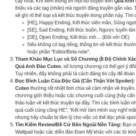
cậy nhất. Khi xem thông tin một bộ truyện trên
Quả Anh 
thiệu và các tag (nhãn) mà người đăng truyện gắn vào. 
sẽ ghi rõ thể loại và kết thúc truyện trong phần này. Tìm
[HE], Happy Ending, Kết thúc viên mãn, Sủng ngọ
[SE], Sad Ending, Kết thúc buồn, Ngược luyến tà
[OE], Open Ending, Kết thúc mở… (Đối với OE)
Nếu không có tag riêng, thông tin về kết thúc thư
hoặc phần “Editor/Beta note”.
Tham Khảo Mục Lục và Số Chương (Ít Độ Chính Xác
Quả Anh Đào Cuteo
, số lượng chương có thể gợi ý đôi
Tuy nhiên, đây không phải là cách đáng tin cậy để đoán 
Đọc Bình Luận Của Độc Giả (Cẩn Thận Với Spoiler):
Cuteo
thường rất nhiệt tình chia sẻ cảm nhận về truyệ
chương giới thiệu hoặc các chương cuối cùng (hãy cẩn t
thảo luận về kết thúc truyện tại đây. Tìm các bình luận
quá cuối cùng cũng HE”, “Kết mở làm mình suy nghĩ mãi”
nhưng hãy chuẩn bị tâm lý cho việc có thể đọc phải spoil
Tìm Kiếm Review/Đề Cử Bên Ngoài Nền Tảng:
Bạn có
Wattpad hoặc các diễn đàn Đam Mỹ khác với các từ khóa