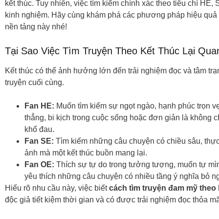
kết thúc. Tuy nhiên, việc tìm kiếm chính xác theo tiêu chí HE,
kinh nghiệm. Hãy cùng khám phá các phương pháp hiệu quả để 
nền tảng này nhé!
Tại Sao Việc Tìm Truyện Theo Kết Thúc Lại Qua
Kết thúc có thể ảnh hưởng lớn đến trải nghiệm đọc và tâm trạ
truyện cuối cùng.
Fan HE:
Muốn tìm kiếm sự ngọt ngào, hạnh phúc trọn v
thẳng, bi kịch trong cuộc sống hoặc đơn giản là không 
khổ đau.
Fan SE:
Tìm kiếm những câu chuyện có chiều sâu, thực 
ảnh mà một kết thúc buồn mang lại.
Fan OE:
Thích sự tự do trong tưởng tượng, muốn tự mìn
yêu thích những câu chuyện có nhiều tầng ý nghĩa bỏ n
Hiểu rõ nhu cầu này, việc biết
cách tìm truyện đam mỹ theo
độc giả tiết kiệm thời gian và có được trải nghiệm đọc thỏa m