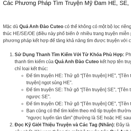
Các Phương Pháp Tìm Truyện Mỹ Đam HE, SE, 
Mặc dù
Quả Anh Đào Cuteo
có thể không có một bộ lọc riêng
thúc HE/SE/OE (điều này phổ biến ở nhiều trang truyện miễn 
phương pháp kết hợp để tăng khả năng tìm được truyện với 
Sử Dụng Thanh Tìm Kiếm Với Từ Khóa Phù Hợp:
Ph
thanh tìm kiếm của
Quả Anh Đào Cuteo
kết hợp tên tru
chỉ loại kết thúc:
Để tìm truyện HE: Thử gõ “[Tên truyện] HE”, “[Tên t
truyện] ngọt sủng HE”.
Để tìm truyện SE: Thử gõ “[Tên truyện] SE”, “[Tên t
ngược SE”.
Để tìm truyện OE: Thử gõ “[Tên truyện] OE”, “[Tên 
Bạn cũng có thể tìm kiếm theo mô típ truyện thường
“ngược luyến tàn tâm” (thường là SE hoặc HE sau 
Đọc Kỹ Giới Thiệu Truyện và Các Tag (Nhãn):
Đây là 