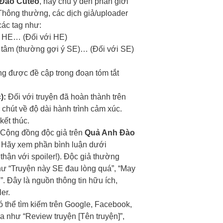
Đào Cuteo
, hãy chú ý đến phần giới
Thông thường, các dịch giả/uploader
 các tag như:
t HE… (Đối với HE)
n tâm (thường gợi ý SE)… (Đối với SE)
ờng được đề cập trong đoạn tóm tắt
):
Đối với truyện đã hoàn thành trên
 chút về độ dài hành trình cảm xúc.
kết thúc.
Cộng đồng độc giả trên
Quả Anh Đào
n. Hãy xem phần bình luận dưới
hận với spoiler!). Độc giả thường
 như “Truyện này SE đau lòng quá”, “May
. Đây là nguồn thông tin hữu ích,
er.
 thể tìm kiếm trên Google, Facebook,
 như “Review truyện [Tên truyện]”,