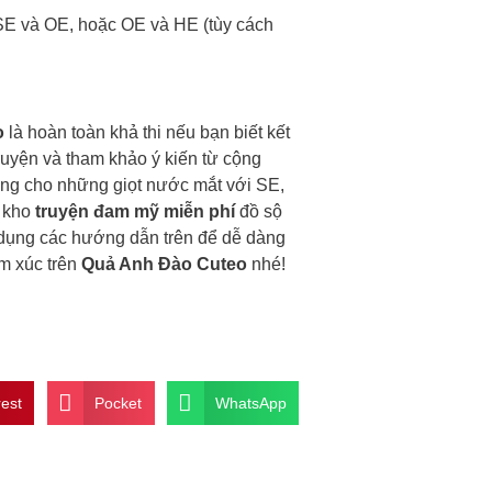
 SE và OE, hoặc OE và HE (tùy cách
o
là hoàn toàn khả thi nếu bạn biết kết
ruyện và tham khảo ý kiến từ cộng
àng cho những giọt nước mắt với SE,
 kho
truyện đam mỹ miễn phí
đồ sộ
 dụng các hướng dẫn trên để dễ dàng
m xúc trên
Quả Anh Đào Cuteo
nhé!
rest
Pocket
WhatsApp