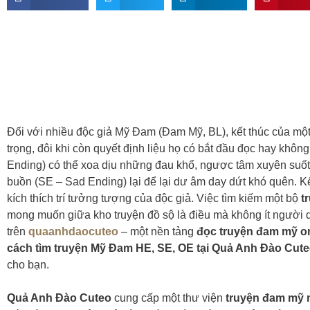
Đối với nhiều độc giả Mỹ Đam (Đam Mỹ, BL), kết thúc của một
trọng, đôi khi còn quyết định liệu họ có bắt đầu đọc hay khôn
Ending) có thể xoa dịu những đau khổ, ngược tâm xuyên suốt 
buồn (SE – Sad Ending) lại để lại dư âm day dứt khó quên. K
kích thích trí tưởng tượng của độc giả. Việc tìm kiếm một bộ
t
mong muốn giữa kho truyện đồ sộ là điều mà không ít người 
trên
quaanhdaocuteo
– một nền tảng
đọc truyện đam mỹ o
cách tìm truyện Mỹ Đam HE, SE, OE tại Quả Anh Đào Cut
cho bạn.
Quả Anh Đào Cuteo
cung cấp một thư viện
truyện đam mỹ 