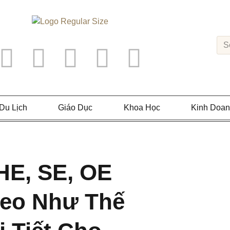
Du Lịch
Giáo Dục
Khoa Học
Kinh Doa
HE, SE, OE
teo Như Thế