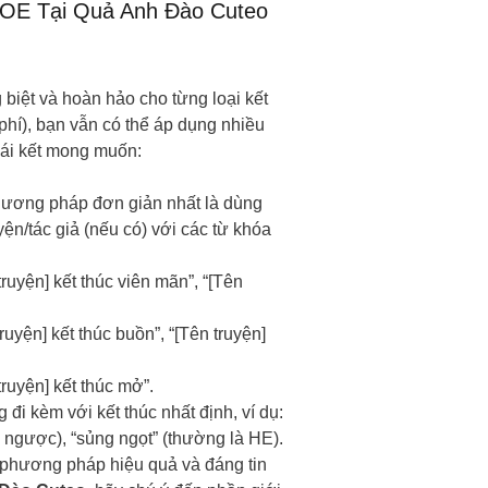
OE Tại Quả Anh Đào Cuteo
 biệt và hoàn hảo cho từng loại kết
phí), bạn vẫn có thể áp dụng nhiều
cái kết mong muốn:
ương pháp đơn giản nhất là dùng
yện/tác giả (nếu có) với các từ khóa
ruyện] kết thúc viên mãn”, “[Tên
ruyện] kết thúc buồn”, “[Tên truyện]
truyện] kết thúc mở”.
 đi kèm với kết thúc nhất định, ví dụ:
ngược), “sủng ngọt” (thường là HE).
phương pháp hiệu quả và đáng tin