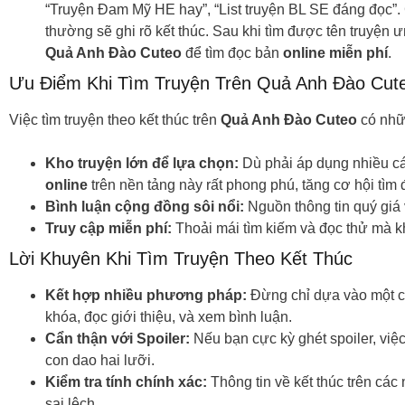
“Truyện Đam Mỹ HE hay”, “List truyện BL SE đáng đọc”. C
thường sẽ ghi rõ kết thúc. Sau khi tìm được tên truyện ưn
Quả Anh Đào Cuteo
để tìm đọc bản
online miễn phí
.
Ưu Điểm Khi Tìm Truyện Trên Quả Anh Đào Cut
Việc tìm truyện theo kết thúc trên
Quả Anh Đào Cuteo
có nhữ
Kho truyện lớn để lựa chọn:
Dù phải áp dụng nhiều cá
online
trên nền tảng này rất phong phú, tăng cơ hội tìm
Bình luận cộng đồng sôi nổi:
Nguồn thông tin quý giá 
Truy cập miễn phí:
Thoải mái tìm kiếm và đọc thử mà k
Lời Khuyên Khi Tìm Truyện Theo Kết Thúc
Kết hợp nhiều phương pháp:
Đừng chỉ dựa vào một cá
khóa, đọc giới thiệu, và xem bình luận.
Cẩn thận với Spoiler:
Nếu bạn cực kỳ ghét spoiler, việc
con dao hai lưỡi.
Kiểm tra tính chính xác:
Thông tin về kết thúc trên các
sai lệch.