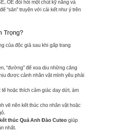
 SE, OE đòi hỏi một chút kỹ năng và
“săn” truyện với cái kết như ý trên
n Trọng?
ng của độc giả sau khi gấp trang
ẹn, “đường” để xoa dịu những căng
chịu được cảnh nhân vật mình yêu phải
tế hoặc thích cảm giác day dứt, ám
h vẽ nên kết thúc cho nhân vật hoặc
gỏ.
 kết thúc Quả Anh Đào Cuteo
giúp
ãn nhất.