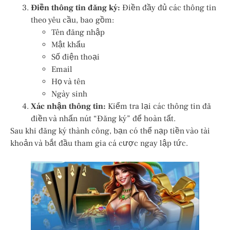
Điền thông tin đăng ký:
Điền đầy đủ các thông tin
theo yêu cầu, bao gồm:
Tên đăng nhập
Mật khẩu
Số điện thoại
Email
Họ và tên
Ngày sinh
Xác nhận thông tin:
Kiểm tra lại các thông tin đã
điền và nhấn nút “Đăng ký” để hoàn tất.
Sau khi đăng ký thành công, bạn có thể nạp tiền vào tài
khoản và bắt đầu tham gia cá cược ngay lập tức.