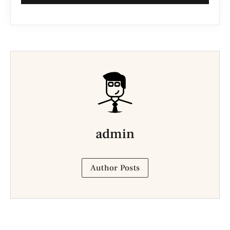
admin
Author Posts