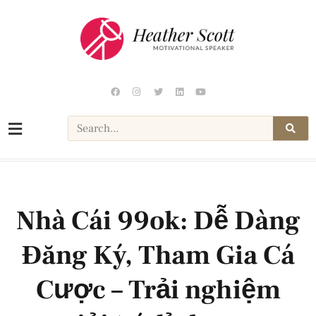
Nhà Cái 99ok: Dễ Dàng
Đăng Ký, Tham Gia Cá
Cược – Trải nghiệm