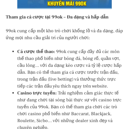
Tham gia cá cược tại 99ok – Đa dạng và hấp dẫn
99ok cung cấp một kho trò chơi khổng lồ và đa dạng, đáp
ứng mọi nhu cầu giải trí của người chơi:
Cá cược thể thao:
99ok cung cấp đầy đủ các môn
thể thao phổ biến như bóng đá, bóng rổ, quần vợt,
cầu lông… với đa dạng kèo cược và tỷ lệ cược hấp
dẫn. Bạn có thể tham gia cá cược trước trận đấu,
trong trận đấu (live betting) và thưởng thức trực
tiếp các trận đấu yêu thích ngay trên website.
Casino trực tuyến:
Trải nghiệm cảm giác thực tế
như đang chơi tại sòng bài thực sự với casino trực
tuyến của 99ok. Bạn có thể tham gia chơi các trò
chơi casino phổ biến như Baccarat, Blackjack,
Roulette, Sicbo… với những dealer xinh đẹp và
chuyên nghiệp.