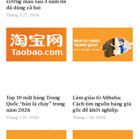
xương máu sau 3 năm tôi
đã dùng cả hai
Tháng 3 27, 2026
Top 10 mặt hàng Trung
Làm giàu từ Alibaba:
Quốc “bán là chạy” trong
Cách tìm nguồn hàng giá
năm 2026
gốc để khởi nghiệp.
Tháng 1 31, 2026
Tháng 1 30, 2026