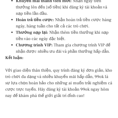
Khuyến mãi thành viên mới:
Nhận ngay tiền
thưởng lên đến [số tiền] khi đăng ký tài khoản và
nạp tiền lần đầu.
Hoàn trả tiền cược:
Nhận hoàn trả tiền cược hàng
ngày, hàng tuần cho tất cả các trò chơi.
Thưởng nạp lại:
Nhận thêm tiền thưởng khi nạp
tiền vào các ngày đặc biệt.
Chương trình VIP:
Tham gia chương trình VIP để
nhận được nhiều ưu đãi và phần thưởng hấp dẫn.
Kết luận:
Với giao diện thân thiện, quy trình đăng ký đơn giản, kho
trò chơi đa dạng và nhiều khuyến mãi hấp dẫn, 99ok là
sự lựa chọn hoàn hảo cho những ai muốn trải nghiệm cá
cược trực tuyến. Hãy đăng ký tài khoản 99ok ngay hôm
nay để khám phá thế giới giải trí đỉnh cao!