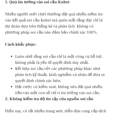
1. Quá tin tưởng vào soi cầu Kubet
Nhiều người mới chơi thường đặt quá nhiều niềm tin
vào kết quả soi cầu Kubet mà quên mất rằng đây chỉ là
dự đoán dựa trên thống kê và phân tích. Không có
phương pháp soi cầu nào đảm bảo chính xác 100%.
Cách khắc phục:
Luôn nhớ rằng soi cầu chỉ là một công cụ hỗ trợ,
không phải là yếu tố quyết định duy nhất.
Kết hợp soi cầu với các phương pháp khác như
phân tích kỹ thuật, kinh nghiệm cá nhân để đưa ra
quyết định chính xác hơn.
Đặt cược có kiểm soát, không nên đặt quá nhiều
tiền vào một con số chỉ vì tin tưởng vào soi cầu.
2. Không kiểm tra độ tin cậy của nguồn soi cầu
Hiện nay, có rất nhiều trang web, diễn đàn cung cấp dịch