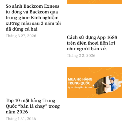
So sánh Backcom Exness
tự động và Backcom qua
trung gian: Kinh nghiệm
xương máu sau 3 năm tôi
đã dùng cả hai
Tháng 3 27, 2026
Cách sử dụng App 1688
trên điện thoại tiện lợi
như người bản xứ.
Tháng 2 2, 2026
Top 10 mặt hàng Trung
Quốc “bán là chạy” trong
năm 2026
Tháng 1 31, 2026