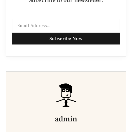
Subscribe to our newsletter.
Subscribe Now
admin