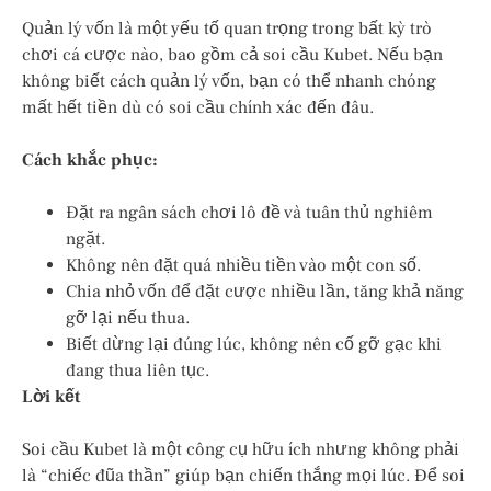
Quản lý vốn là một yếu tố quan trọng trong bất kỳ trò
chơi cá cược nào, bao gồm cả soi cầu Kubet. Nếu bạn
không biết cách quản lý vốn, bạn có thể nhanh chóng
mất hết tiền dù có soi cầu chính xác đến đâu.
Cách khắc phục:
Đặt ra ngân sách chơi lô đề và tuân thủ nghiêm
ngặt.
Không nên đặt quá nhiều tiền vào một con số.
Chia nhỏ vốn để đặt cược nhiều lần, tăng khả năng
gỡ lại nếu thua.
Biết dừng lại đúng lúc, không nên cố gỡ gạc khi
đang thua liên tục.
Lời kết
Soi cầu Kubet là một công cụ hữu ích nhưng không phải
là “chiếc đũa thần” giúp bạn chiến thắng mọi lúc. Để soi