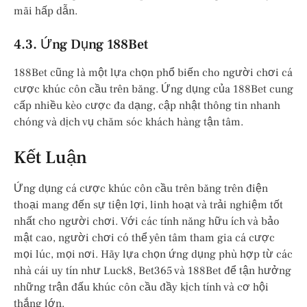
mãi hấp dẫn.
4.3. Ứng Dụng 188Bet
188Bet cũng là một lựa chọn phổ biến cho người chơi cá
cược khúc côn cầu trên băng. Ứng dụng của 188Bet cung
cấp nhiều kèo cược đa dạng, cập nhật thông tin nhanh
chóng và dịch vụ chăm sóc khách hàng tận tâm.
Kết Luận
Ứng dụng cá cược khúc côn cầu trên băng trên điện
thoại mang đến sự tiện lợi, linh hoạt và trải nghiệm tốt
nhất cho người chơi. Với các tính năng hữu ích và bảo
mật cao, người chơi có thể yên tâm tham gia cá cược
mọi lúc, mọi nơi. Hãy lựa chọn ứng dụng phù hợp từ các
nhà cái uy tín như Luck8, Bet365 và 188Bet để tận hưởng
những trận đấu khúc côn cầu đầy kịch tính và cơ hội
thắng lớn.