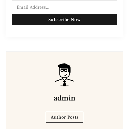
Subscribe Now
admin
Author Posts