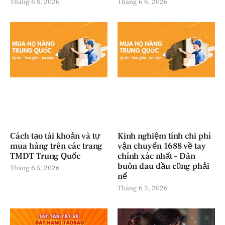
Tháng 6 8, 2026
Tháng 6 6, 2026
Cách tạo tài khoản và tự
Kinh nghiệm tính chi phí
mua hàng trên các trang
vận chuyển 1688 về tay
TMĐT Trung Quốc
chính xác nhất – Dân
buôn đau đầu cũng phải
Tháng 6 5, 2026
nể
Tháng 6 3, 2026