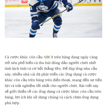
Cá cược khúc côn cầu
ABC8
trên băng đang ngày càng
trở nên phổ biến và thu hút đông đảo người chơi nhờ
tính kịch tính và cơ hội thắng lớn. Để đáp ứng nhu cầu
này, nhiều nhà cái đã phát triển các ứng dụng cá cược
khúc côn cầu trên băng trên điện thoại, mang đến sự tiện
lợi và trải nghiệm tốt nhất cho người chơi. Bài viết này
sẽ giới thiệu về các ứng dụng cá cược khúc côn cầu trên
băng, lợi ích khi sử dụng chúng và cách chọn ứng dụng
phù hợp.