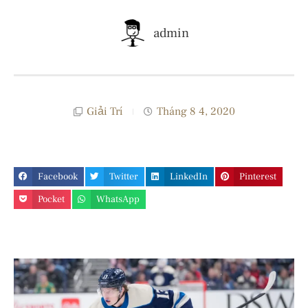
admin
Giải Trí
Tháng 8 4, 2020
Facebook
Twitter
LinkedIn
Pinterest
Pocket
WhatsApp