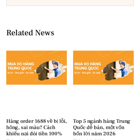
Related News
Hàng order 1688 về bị lỗi,
Top 5 ngành hàng Trung
hỏng, sai màu? Cách
Quốc dễ bán, một vốn
khiếu nại đòi tiền 100%
bốn lời năm 2026