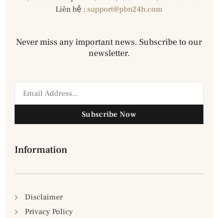
Liên hệ :
support@pbn24h.com
Never miss any important news. Subscribe to our
newsletter.
Subscribe Now
Information
Disclaimer
Privacy Policy