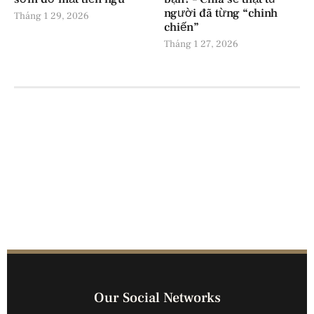
người đã từng “chinh
Tháng 1 29, 2026
chiến”
Tháng 1 27, 2026
Our Social Networks