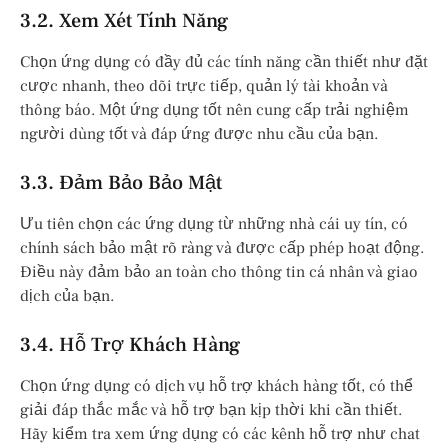
3.2. Xem Xét Tính Năng
Chọn ứng dụng có đầy đủ các tính năng cần thiết như đặt
cược nhanh, theo dõi trực tiếp, quản lý tài khoản và
thông báo. Một ứng dụng tốt nên cung cấp trải nghiệm
người dùng tốt và đáp ứng được nhu cầu của bạn.
3.3. Đảm Bảo Bảo Mật
Ưu tiên chọn các ứng dụng từ những nhà cái uy tín, có
chính sách bảo mật rõ ràng và được cấp phép hoạt động.
Điều này đảm bảo an toàn cho thông tin cá nhân và giao
dịch của bạn.
3.4. Hỗ Trợ Khách Hàng
Chọn ứng dụng có dịch vụ hỗ trợ khách hàng tốt, có thể
giải đáp thắc mắc và hỗ trợ bạn kịp thời khi cần thiết.
Hãy kiểm tra xem ứng dụng có các kênh hỗ trợ như chat