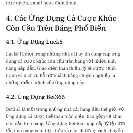
trực tuyến, email hoặc điện thoại.
4. Các Ứng Dụng Cá Cược Khúc
Côn Cầu Trên Băng Phổ Biến
4.1. Ứng Dụng Luck8
Luck8 là một trong những nhà cái uy tín cung cấp ứng
dụng cá cược khúc côn cầu trên băng với nhiều tính
năng hấp dẫn. Giao diện thân thiện, tỷ lệ cược cạnh
tranh và dịch vụ hỗ trợ khách hàng chuyên nghiệp là
những điểm mạnh của ứng dụng này.
4.2. Ứng Dụng Bet365
Bet365 là một trong những nhà cái hàng đầu thế giới với
ứng dụng cá cược thể thao toàn diện, bao gồm cả khúc
côn cầu trên băng. Ứng dụng Bet365 cung cấp tỷ lệ cược
tốt, tính năng xem trực tiếp và các chương trình khuyến