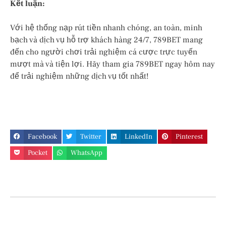
Kết luận:
Với hệ thống nạp rút tiền nhanh chóng, an toàn, minh
bạch và dịch vụ hỗ trợ khách hàng 24/7, 789BET mang
đến cho người chơi trải nghiệm cá cược trực tuyến
mượt mà và tiện lợi. Hãy tham gia 789BET ngay hôm nay
để trải nghiệm những dịch vụ tốt nhất!
Facebook
Twitter
LinkedIn
Pinterest
Pocket
WhatsApp