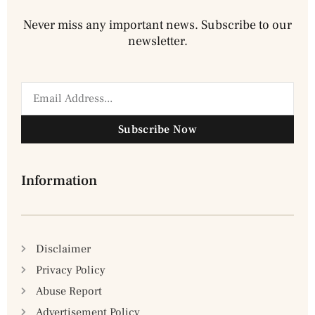
Never miss any important news. Subscribe to our
newsletter.
Subscribe Now
Information
Disclaimer
Privacy Policy
Abuse Report
Advertisement Policy