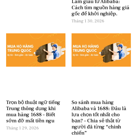
Làm giàu từ Alibaba:
Cách tìm nguồn hàng giá
gốc để khởi nghiệp.
Tháng 1 30, 2026
Trọn bộ thuật ngữ tiếng
So sánh mua hàng
Trung thông dụng khi
Alibaba và 1688: Đâu là
mua hàng 1688 – Biết
lựa chọn tốt nhất cho
sớm đỡ mất tiền ngu
bạn? – Chia sẻ thật từ
người đã từng “chinh
Tháng 1 29, 2026
chiến”