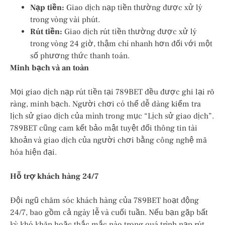
Nạp tiền:
Giao dịch nạp tiền thường được xử lý
trong vòng vài phút.
Rút tiền:
Giao dịch rút tiền thường được xử lý
trong vòng 24 giờ, thậm chí nhanh hơn đối với một
số phương thức thanh toán.
Minh bạch và an toàn
Mọi giao dịch nạp rút tiền tại 789BET đều được ghi lại rõ
ràng, minh bạch. Người chơi có thể dễ dàng kiểm tra
lịch sử giao dịch của mình trong mục “Lịch sử giao dịch”.
789BET cũng cam kết bảo mật tuyệt đối thông tin tài
khoản và giao dịch của người chơi bằng công nghệ mã
hóa hiện đại.
Hỗ trợ khách hàng 24/7
Đội ngũ chăm sóc khách hàng của 789BET hoạt động
24/7, bao gồm cả ngày lễ và cuối tuần. Nếu bạn gặp bất
kỳ khó khăn hoặc thắc mắc nào trong quá trình nạp rút