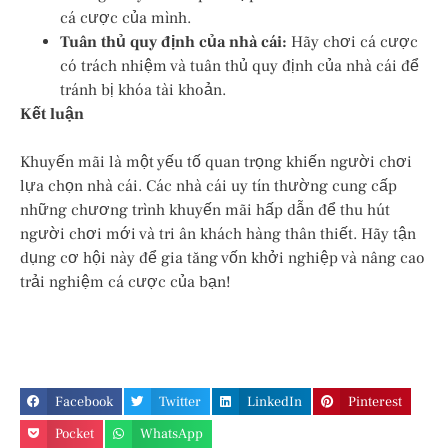
cá cược của mình.
Tuân thủ quy định của nhà cái:
Hãy chơi cá cược
có trách nhiệm và tuân thủ quy định của nhà cái để
tránh bị khóa tài khoản.
Kết luận
Khuyến mãi là một yếu tố quan trọng khiến người chơi
lựa chọn nhà cái. Các nhà cái uy tín thường cung cấp
những chương trình khuyến mãi hấp dẫn để thu hút
người chơi mới và tri ân khách hàng thân thiết. Hãy tận
dụng cơ hội này để gia tăng vốn khởi nghiệp và nâng cao
trải nghiệm cá cược của bạn!
Facebook
Twitter
LinkedIn
Pinterest
Pocket
WhatsApp