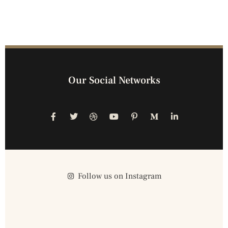
Our Social Networks
Follow us on Instagram