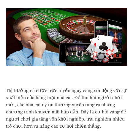
Thị trường cá cược trực tuyến ngày càng sôi động với sự
xuất hiện của hàng loạt nhà cái. Để thu hút người chơi
mới, các nhà cái uy tín thường xuyên tung ra những
chương trình khuyến mãi hấp dẫn. Đây là cơ hội vàng để
người chơi gia tăng vốn khởi nghiệp, trải nghiệm nhiều
trò chơi hơn và nâng cao cơ hội chiến thắng.