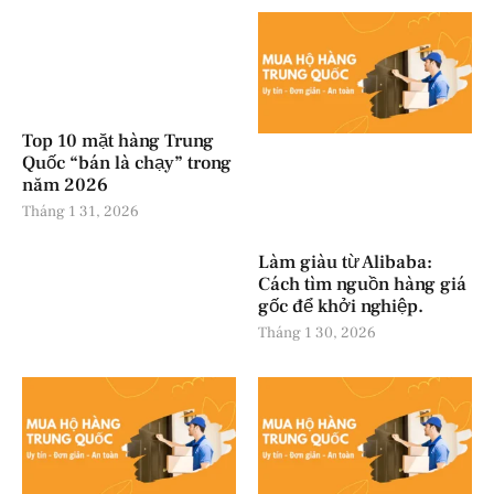
Top 10 mặt hàng Trung
Quốc “bán là chạy” trong
năm 2026
Tháng 1 31, 2026
Làm giàu từ Alibaba:
Cách tìm nguồn hàng giá
gốc để khởi nghiệp.
Tháng 1 30, 2026