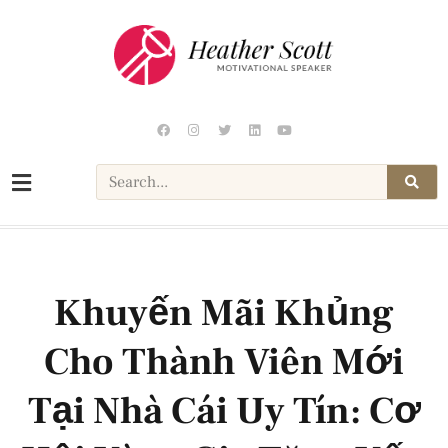
Khuyến Mãi Khủng
Cho Thành Viên Mới
Tại Nhà Cái Uy Tín: Cơ