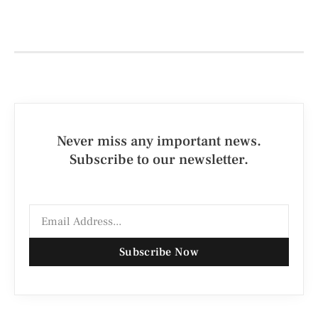
Never miss any important news.
Subscribe to our newsletter.
Subscribe Now