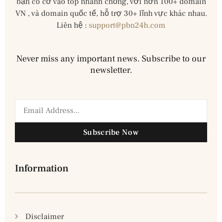
bạn có cơ vào top nhanh chống, với hơn 100+ domain
VN , và domain quốc tế, hỗ trợ 30+ lĩnh vực khác nhau.
Liên hệ :
support@pbn24h.com
Never miss any important news. Subscribe to our
newsletter.
Subscribe Now
Information
Disclaimer