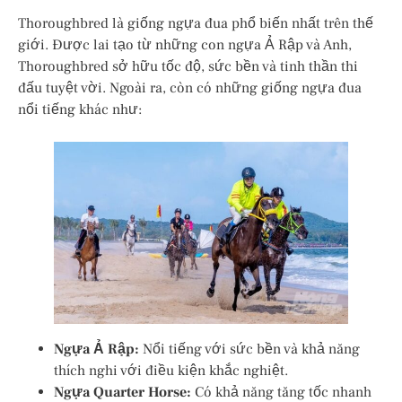
Thoroughbred là giống ngựa đua phổ biến nhất trên thế
giới. Được lai tạo từ những con ngựa Ả Rập và Anh,
Thoroughbred sở hữu tốc độ, sức bền và tinh thần thi
đấu tuyệt vời. Ngoài ra, còn có những giống ngựa đua
nổi tiếng khác như:
Ngựa Ả Rập:
Nổi tiếng với sức bền và khả năng
thích nghi với điều kiện khắc nghiệt.
Ngựa Quarter Horse:
Có khả năng tăng tốc nhanh