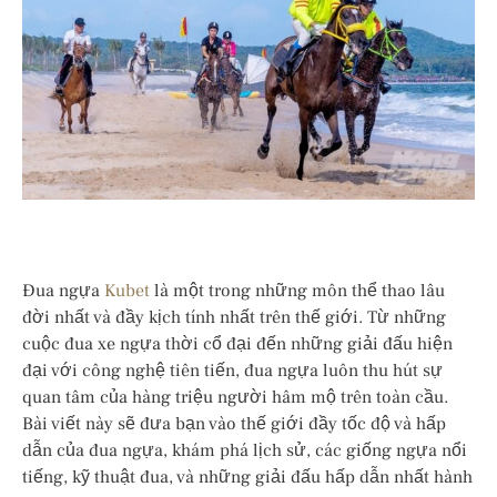
Đua ngựa
Kubet
là một trong những môn thể thao lâu
đời nhất và đầy kịch tính nhất trên thế giới. Từ những
cuộc đua xe ngựa thời cổ đại đến những giải đấu hiện
đại với công nghệ tiên tiến, đua ngựa luôn thu hút sự
quan tâm của hàng triệu người hâm mộ trên toàn cầu.
Bài viết này sẽ đưa bạn vào thế giới đầy tốc độ và hấp
dẫn của đua ngựa, khám phá lịch sử, các giống ngựa nổi
tiếng, kỹ thuật đua, và những giải đấu hấp dẫn nhất hành