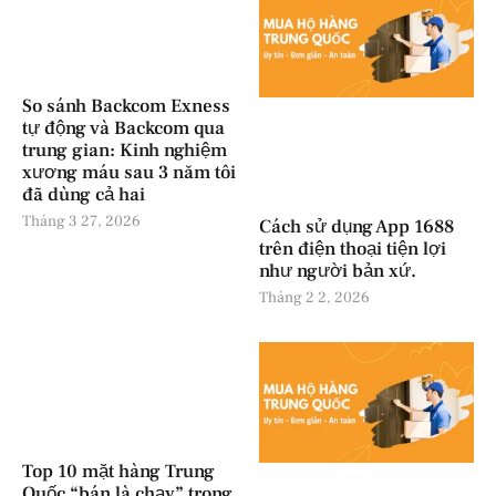
So sánh Backcom Exness
tự động và Backcom qua
trung gian: Kinh nghiệm
xương máu sau 3 năm tôi
đã dùng cả hai
Tháng 3 27, 2026
Cách sử dụng App 1688
trên điện thoại tiện lợi
như người bản xứ.
Tháng 2 2, 2026
Top 10 mặt hàng Trung
Quốc “bán là chạy” trong