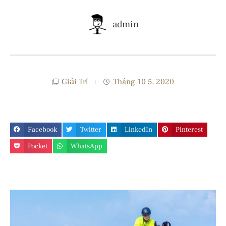
admin
Giải Trí
Tháng 10 5, 2020
Facebook
Twitter
LinkedIn
Pinterest
Pocket
WhatsApp