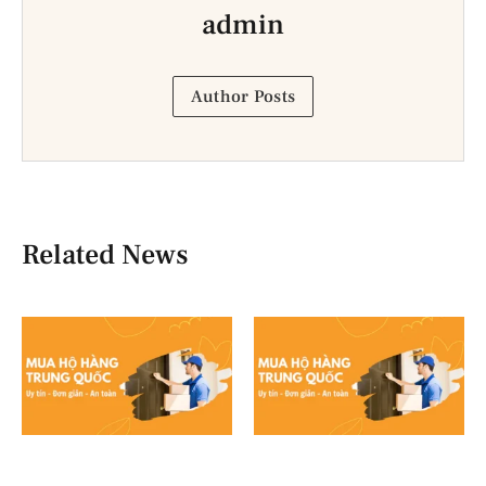
admin
Author Posts
Related News