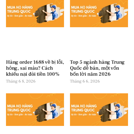
Hàng order 1688 về bị lỗi,
Top 5 ngành hàng Trung
hỏng, sai màu? Cách
Quốc dễ bán, một vốn
khiếu nại đòi tiền 100%
bốn lời năm 2026
Tháng 6 8, 2026
Tháng 6 6, 2026