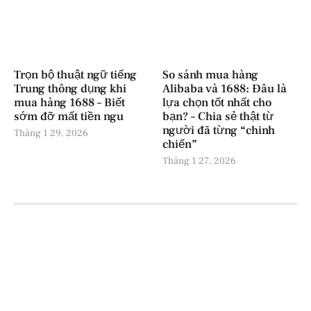
Trọn bộ thuật ngữ tiếng
So sánh mua hàng
Trung thông dụng khi
Alibaba và 1688: Đâu là
mua hàng 1688 – Biết
lựa chọn tốt nhất cho
sớm đỡ mất tiền ngu
bạn? – Chia sẻ thật từ
người đã từng “chinh
Tháng 1 29, 2026
chiến”
Tháng 1 27, 2026