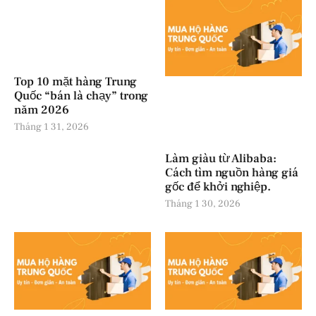
Top 10 mặt hàng Trung
Quốc “bán là chạy” trong
năm 2026
Tháng 1 31, 2026
Làm giàu từ Alibaba:
Cách tìm nguồn hàng giá
gốc để khởi nghiệp.
Tháng 1 30, 2026