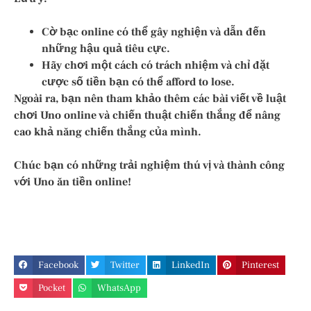
Cờ bạc online có thể gây nghiện và dẫn đến
những hậu quả tiêu cực.
Hãy chơi một cách có trách nhiệm và chỉ đặt
cược số tiền bạn có thể afford to lose.
Ngoài ra, bạn nên tham khảo thêm các bài viết về luật
chơi Uno online và chiến thuật chiến thắng để nâng
cao khả năng chiến thắng của mình.
Chúc bạn có những trải nghiệm thú vị và thành công
với Uno ăn tiền online!
Facebook
Twitter
LinkedIn
Pinterest
Pocket
WhatsApp