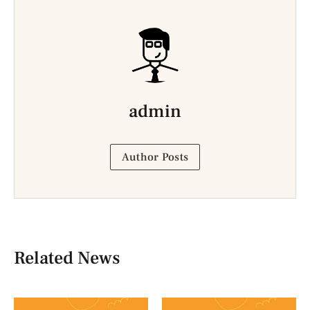
admin
Author Posts
Related News