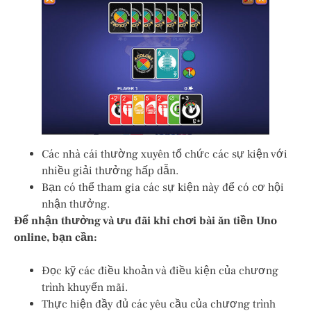
Các nhà cái thường xuyên tổ chức các sự kiện với
nhiều giải thưởng hấp dẫn.
Bạn có thể tham gia các sự kiện này để có cơ hội
nhận thưởng.
Để nhận thưởng và ưu đãi khi chơi bài ăn tiền Uno
online, bạn cần:
Đọc kỹ các điều khoản và điều kiện của chương
trình khuyến mãi.
Thực hiện đầy đủ các yêu cầu của chương trình