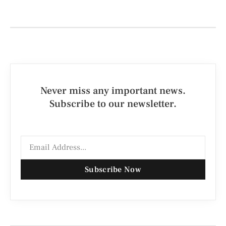
Never miss any important news.
Subscribe to our newsletter.
Subscribe Now