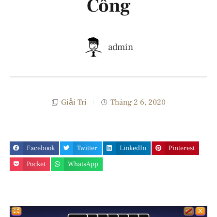
Công
admin
Giải Trí
Tháng 2 6, 2020
Facebook
Twitter
LinkedIn
Pinterest
Pocket
WhatsApp