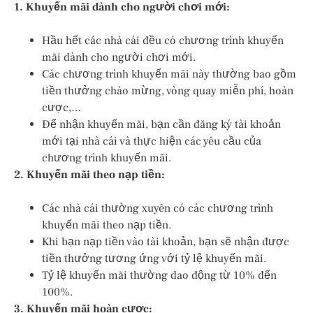
1. Khuyến mãi dành cho người chơi mới:
Hầu hết các nhà cái đều có chương trình khuyến
mãi dành cho người chơi mới.
Các chương trình khuyến mãi này thường bao gồm
tiền thưởng chào mừng, vòng quay miễn phí, hoàn
cược,…
Để nhận khuyến mãi, bạn cần đăng ký tài khoản
mới tại nhà cái và thực hiện các yêu cầu của
chương trình khuyến mãi.
2. Khuyến mãi theo nạp tiền:
Các nhà cái thường xuyên có các chương trình
khuyến mãi theo nạp tiền.
Khi bạn nạp tiền vào tài khoản, bạn sẽ nhận được
tiền thưởng tương ứng với tỷ lệ khuyến mãi.
Tỷ lệ khuyến mãi thường dao động từ 10% đến
100%.
3. Khuyến mãi hoàn cược: