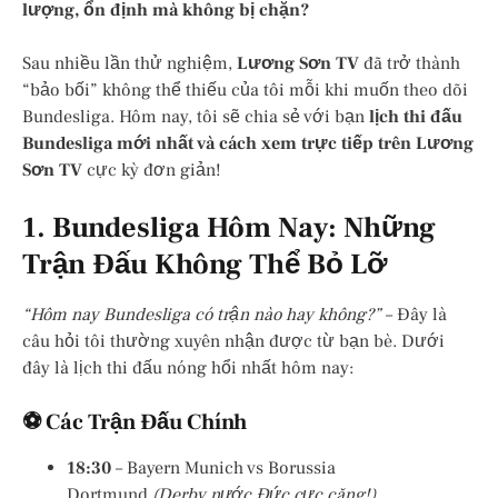
lượng, ổn định mà không bị chặn?
Sau nhiều lần thử nghiệm,
Lương Sơn TV
đã trở thành
“bảo bối” không thể thiếu của tôi mỗi khi muốn theo dõi
Bundesliga. Hôm nay, tôi sẽ chia sẻ với bạn
lịch thi đấu
Bundesliga mới nhất và cách xem trực tiếp trên Lương
Sơn TV
cực kỳ đơn giản!
1. Bundesliga Hôm Nay: Những
Trận Đấu Không Thể Bỏ Lỡ
“Hôm nay Bundesliga có trận nào hay không?”
– Đây là
câu hỏi tôi thường xuyên nhận được từ bạn bè. Dưới
đây là lịch thi đấu nóng hổi nhất hôm nay:
⚽ Các Trận Đấu Chính
18:30
– Bayern Munich vs Borussia
Dortmund
(Derby nước Đức cực căng!)