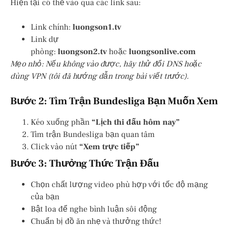
Hiện tại có thể vào qua các link sau:
Link chính:
luongson1.tv
Link dự
phòng:
luongson2.tv
hoặc
luongsonlive.com
Mẹo nhỏ: Nếu không vào được, hãy thử đổi DNS hoặc
dùng VPN (tôi đã hướng dẫn trong bài viết trước).
Bước 2: Tìm Trận Bundesliga Bạn Muốn Xem
Kéo xuống phần
“Lịch thi đấu hôm nay”
Tìm trận Bundesliga bạn quan tâm
Click vào nút
“Xem trực tiếp”
Bước 3: Thưởng Thức Trận Đấu
Chọn chất lượng video phù hợp với tốc độ mạng
của bạn
Bật loa để nghe bình luận sôi động
Chuẩn bị đồ ăn nhẹ và thưởng thức!