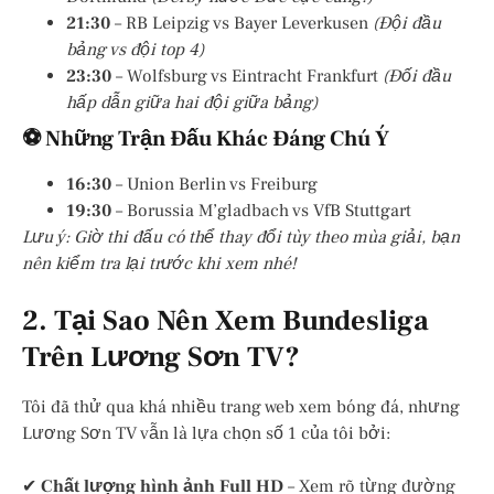
21:30
– RB Leipzig vs Bayer Leverkusen
(Đội đầu
bảng vs đội top 4)
23:30
– Wolfsburg vs Eintracht Frankfurt
(Đối đầu
hấp dẫn giữa hai đội giữa bảng)
⚽ Những Trận Đấu Khác Đáng Chú Ý
16:30
– Union Berlin vs Freiburg
19:30
– Borussia M’gladbach vs VfB Stuttgart
Lưu ý: Giờ thi đấu có thể thay đổi tùy theo mùa giải, bạn
nên kiểm tra lại trước khi xem nhé!
2. Tại Sao Nên Xem Bundesliga
Trên Lương Sơn TV?
Tôi đã thử qua khá nhiều trang web xem bóng đá, nhưng
Lương Sơn TV vẫn là lựa chọn số 1 của tôi bởi:
✔
Chất lượng hình ảnh Full HD
– Xem rõ từng đường