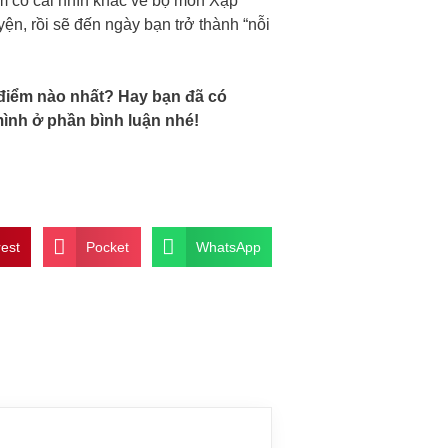
m có cái nhìn khác về bộ môn Xập
ện, rồi sẽ đến ngày bạn trở thành “nỗi
 điểm nào nhất? Hay bạn đã có
mình ở phần bình luận nhé!
rest
Pocket
WhatsApp