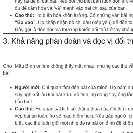
này rất dễ bị bắt bài. Nếu đối thủ biết bạn luôn dồn lực 
đủ để cầm hòa và “vả” mạnh vào hai chi sau của bạn.
Cao thủ:
Họ biến hóa khôn lường. Có những ván bài họ
“Ba đao”
. Họ chấp nhận bỏ chi đầu (xếp yếu) để dồn to
Đây gọi là đòn hồi mã thương khiến đối thủ trở tay không
3. Khả năng phán đoán và đọc vị đối t
Chơi Mậu Binh online không thấy mặt nhau, nhưng cao thủ v
bài.
Người mới:
Chỉ quan tâm đến bài của mình. Họ bấm nút 
suy nghĩ rất lâu khi bài xấu. Vô tình, họ đang “lạy ông tôi 
bàn biết.
Cao thủ:
Họ quan sát lịch sử thắng thua của đối thủ tro
xếp bài an toàn, họ sẽ mạo hiểm hơn. Nếu gặp người chơi
biệt, cao thủ luôn giữ một nhịp độ ra bài ổn định để không