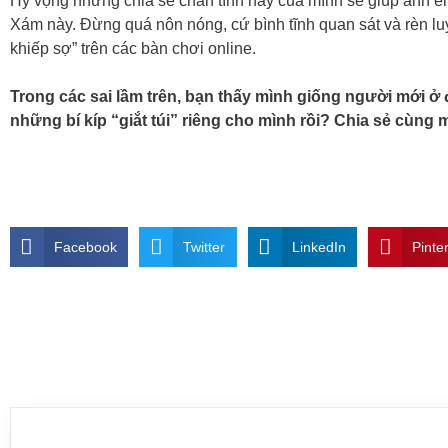
Hy vọng những chia sẻ chân tình này của mình sẽ giúp anh e
Xám này. Đừng quá nôn nóng, cứ bình tĩnh quan sát và rèn luy
khiếp sợ” trên các bàn chơi online.
Trong các sai lầm trên, bạn thấy mình giống người mới ở
những bí kíp “giắt túi” riêng cho mình rồi? Chia sẻ cùng 
Facebook
Twitter
LinkedIn
Pinte