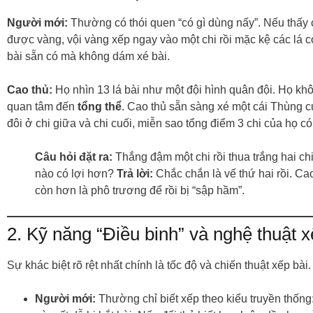
Người mới:
Thường có thói quen “có gì dùng nấy”. Nếu thấy
được vàng, vội vàng xếp ngay vào một chi rồi mặc kệ các lá c
bài sẵn có mà không dám xé bài.
Cao thủ:
Họ nhìn 13 lá bài như một đội hình quân đội. Họ khô
quan tâm đến
tổng thể
. Cao thủ sẵn sàng xé một cái Thùng c
đôi ở chi giữa và chi cuối, miễn sao tổng điểm 3 chi của họ có
Câu hỏi đặt ra:
Thắng đậm một chi rồi thua trắng hai chi,
nào có lợi hơn?
Trả lời:
Chắc chắn là vế thứ hai rồi. Ca
còn hơn là phô trương để rồi bị “sập hầm”.
2. Kỹ năng “Điều binh” và nghệ thuật x
Sự khác biệt rõ rệt nhất chính là tốc độ và chiến thuật xếp bài.
Người mới:
Thường chỉ biết xếp theo kiểu truyền thống