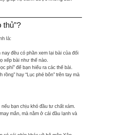
 thủ”?
nh là:
nay đều có phần xem lại bài của đối
ọ xếp bài như thế nào.
ọc phí” để bạn hiểu ra các thế bài.
 rồng” hay “Lục phé bôn” trên tay mà
n nếu bạn chịu khó đầu tư chất xám.
 may mắn, mà nằm ở cái đầu lạnh và