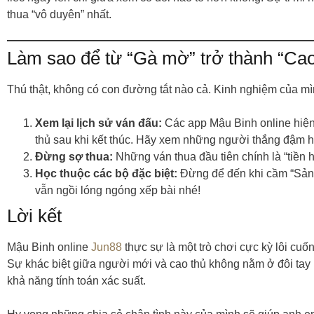
thua “vô duyên” nhất.
Làm sao để từ “Gà mờ” trở thành “Cao
Thú thật, không có con đường tắt nào cả. Kinh nghiệm của mì
Xem lại lịch sử ván đấu:
Các app Mậu Binh online hiện 
thủ sau khi kết thúc. Hãy xem những người thắng đậm h
Đừng sợ thua:
Những ván thua đầu tiên chính là “tiền h
Học thuộc các bộ đặc biệt:
Đừng để đến khi cầm “Sảnh
vẫn ngồi lóng ngóng xếp bài nhé!
Lời kết
Mậu Binh online
Jun88
thực sự là một trò chơi cực kỳ lôi cuố
Sự khác biệt giữa người mới và cao thủ không nằm ở đôi tay
khả năng tính toán xác suất.