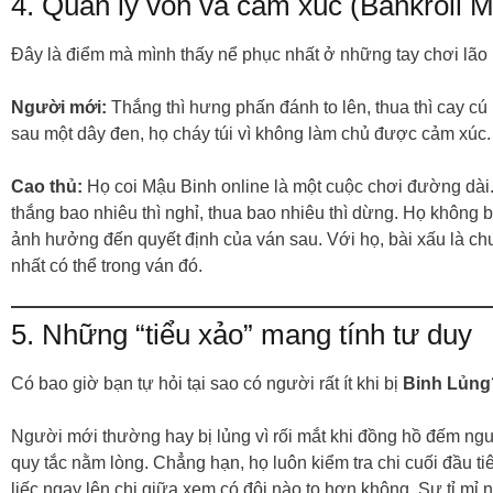
4. Quản lý vốn và cảm xúc (Bankroll
Đây là điểm mà mình thấy nể phục nhất ở những tay chơi lão 
Người mới:
Thắng thì hưng phấn đánh to lên, thua thì cay cú
sau một dây đen, họ cháy túi vì không làm chủ được cảm xúc.
Cao thủ:
Họ coi Mậu Binh online là một cuộc chơi đường dài
thắng bao nhiêu thì nghỉ, thua bao nhiêu thì dừng. Họ không 
ảnh hưởng đến quyết định của ván sau. Với họ, bài xấu là chu
nhất có thể trong ván đó.
5. Những “tiểu xảo” mang tính tư duy
Có bao giờ bạn tự hỏi tại sao có người rất ít khi bị
Binh Lủng
Người mới thường hay bị lủng vì rối mắt khi đồng hồ đếm ng
quy tắc nằm lòng. Chẳng hạn, họ luôn kiểm tra chi cuối đầu tiê
liếc ngay lên chi giữa xem có đôi nào to hơn không. Sự tỉ mỉ