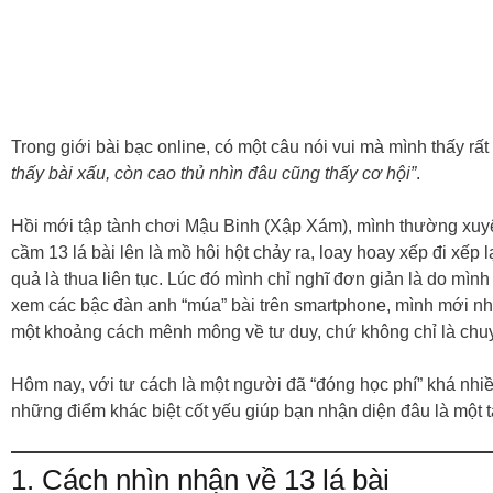
Trong giới bài bạc online, có một câu nói vui mà mình thấy rấ
thấy bài xấu, còn cao thủ nhìn đâu cũng thấy cơ hội”
.
Hồi mới tập tành chơi Mậu Binh (Xập Xám), mình thường xuyên
cầm 13 lá bài lên là mồ hôi hột chảy ra, loay hoay xếp đi xếp lạ
quả là thua liên tục. Lúc đó mình chỉ nghĩ đơn giản là do mình
xem các bậc đàn anh “múa” bài trên smartphone, mình mới nh
một khoảng cách mênh mông về tư duy, chứ không chỉ là chuy
Hôm nay, với tư cách là một người đã “đóng học phí” khá nhiề
những điểm khác biệt cốt yếu giúp bạn nhận diện đâu là một 
1. Cách nhìn nhận về 13 lá bài