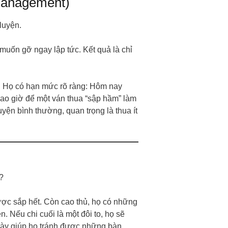
 Management)
luyện.
 muốn gỡ ngay lập tức. Kết quả là chỉ
. Họ có hạn mức rõ ràng: Hôm nay
bao giờ để một ván thua “sập hầm” làm
yện bình thường, quan trọng là thua ít
?
ược sắp hết. Còn cao thủ, họ có những
n. Nếu chi cuối là một đôi to, họ sẽ
 này giúp họ tránh được những bàn