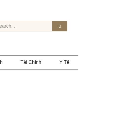
nh
Tài Chính
Y Tế