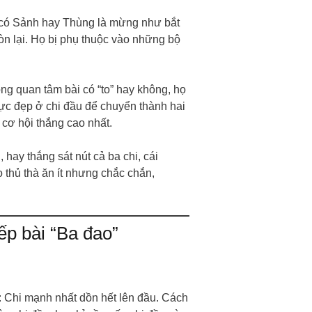
 có Sảnh hay Thùng là mừng như bắt
òn lại. Họ bị phụ thuộc vào những bộ
ng quan tâm bài có “to” hay không, họ
ực đẹp ở chi đầu để chuyển thành hai
 cơ hội thắng cao nhất.
 hay thắng sát nút cả ba chi, cái
o thủ thà ăn ít nhưng chắc chắn,
ếp bài “Ba đao”
: Chi mạnh nhất dồn hết lên đầu. Cách