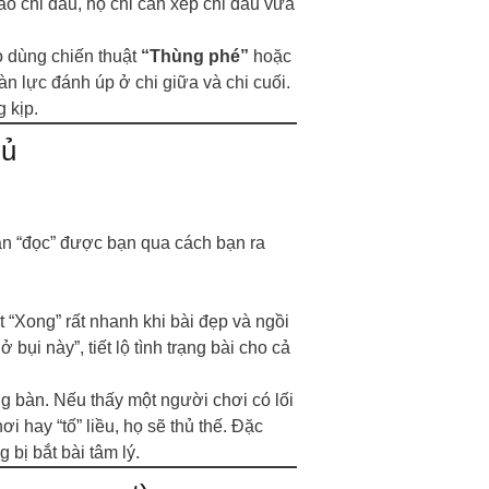
vào chi đầu, họ chỉ cần xếp chi đầu vừa
 dùng chiến thuật
“Thùng phé”
hoặc
àn lực đánh úp ở chi giữa và chi cuối.
 kịp.
hủ
ẫn “đọc” được bạn qua cách bạn ra
“Xong” rất nhanh khi bài đẹp và ngồi
ở bụi này”, tiết lộ tình trạng bài cho cả
ng bàn. Nếu thấy một người chơi có lối
 hay “tố” liều, họ sẽ thủ thế. Đặc
 bị bắt bài tâm lý.