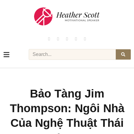
Bảo Tàng Jim
Thompson: Ngôi Nhà
Của Nghệ Thuật Thái