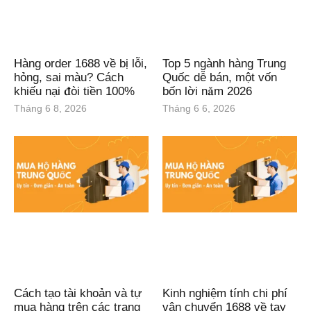
Hàng order 1688 về bị lỗi,
Top 5 ngành hàng Trung
hỏng, sai màu? Cách
Quốc dễ bán, một vốn
khiếu nại đòi tiền 100%
bốn lời năm 2026
Tháng 6 8, 2026
Tháng 6 6, 2026
Cách tạo tài khoản và tự
Kinh nghiệm tính chi phí
mua hàng trên các trang
vận chuyển 1688 về tay