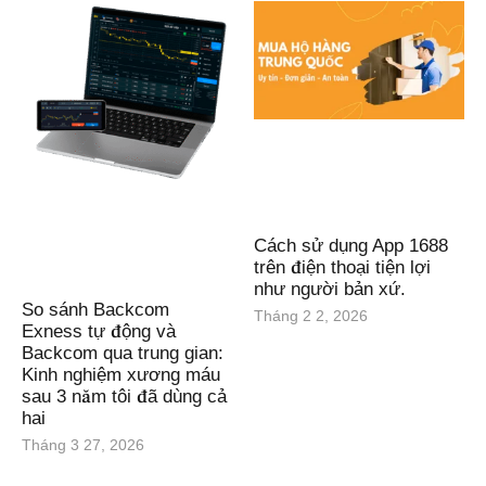
Cách sử dụng App 1688
trên điện thoại tiện lợi
như người bản xứ.
So sánh Backcom
Tháng 2 2, 2026
Exness tự động và
Backcom qua trung gian:
Kinh nghiệm xương máu
sau 3 năm tôi đã dùng cả
hai
Tháng 3 27, 2026