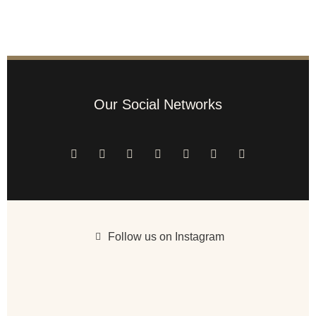
Our Social Networks
Follow us on Instagram