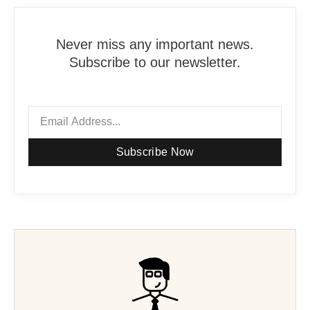
Never miss any important news.
Subscribe to our newsletter.
Subscribe Now