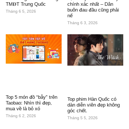
TMĐT Trung Quốc
chính xác nhất – Dân
buôn đau đầu cũng phải
Tháng 6 5, 2026
nể
Tháng 6 3, 2026
Top 5 món đồ “bẫy” trên
Top phim Hàn Quốc có
Taobao: Nhìn thì đẹp,
dàn diễn viên đẹp không
mua về là bỏ xó
góc chết.
Tháng 6 2, 2026
Tháng 5 5, 2026