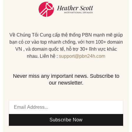
Về Chúng Tôi Cung cấp thệ thống PBN mạnh mẽ giúp
bạn có cơ vào top nhanh chống, với hơn 100+ domain
VN , và domain quốc tế, hỗ trợ 30+ lĩnh vực khác
nhau. Liên hệ :
support@pbn24h.com
Never miss any important news. Subscribe to
our newsletter.
Subscribe Now