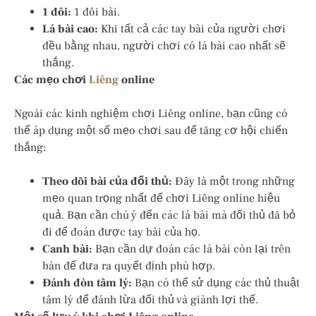
1 đôi:
1 đôi bài.
Lá bài cao:
Khi tất cả các tay bài của người chơi
đều bằng nhau, người chơi có lá bài cao nhất sẽ
thắng.
Các mẹo chơi
Liêng
online
Ngoài các kinh nghiệm chơi Liêng online, bạn cũng có
thể áp dụng một số mẹo chơi sau để tăng cơ hội chiến
thắng:
Theo dõi bài của đối thủ:
Đây là một trong những
mẹo quan trọng nhất để chơi Liêng online hiệu
quả. Bạn cần chú ý đến các lá bài mà đối thủ đã bỏ
đi để đoán được tay bài của họ.
Canh bài:
Bạn cần dự đoán các lá bài còn lại trên
bàn để đưa ra quyết định phù hợp.
Đánh đòn tâm lý:
Bạn có thể sử dụng các thủ thuật
tâm lý để đánh lừa đối thủ và giành lợi thế.