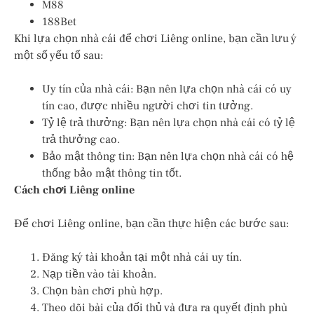
M88
188Bet
Khi lựa chọn nhà cái để chơi Liêng online, bạn cần lưu ý
một số yếu tố sau:
Uy tín của nhà cái: Bạn nên lựa chọn nhà cái có uy
tín cao, được nhiều người chơi tin tưởng.
Tỷ lệ trả thưởng: Bạn nên lựa chọn nhà cái có tỷ lệ
trả thưởng cao.
Bảo mật thông tin: Bạn nên lựa chọn nhà cái có hệ
thống bảo mật thông tin tốt.
Cách chơi Liêng online
Để chơi Liêng online, bạn cần thực hiện các bước sau:
Đăng ký tài khoản tại một nhà cái uy tín.
Nạp tiền vào tài khoản.
Chọn bàn chơi phù hợp.
Theo dõi bài của đối thủ và đưa ra quyết định phù