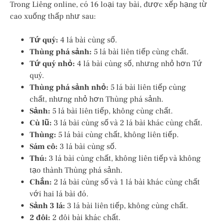
Trong Liêng online, có 16 loại tay bài, được xếp hạng từ
cao xuống thấp như sau:
Tứ quý:
4 lá bài cùng số.
Thùng phá sảnh:
5 lá bài liên tiếp cùng chất.
Tứ quý nhỏ:
4 lá bài cùng số, nhưng nhỏ hơn Tứ
quý.
Thùng phá sảnh nhỏ:
5 lá bài liên tiếp cùng
chất, nhưng nhỏ hơn Thùng phá sảnh.
Sảnh:
5 lá bài liên tiếp, không cùng chất.
Cù lũ:
3 lá bài cùng số và 2 lá bài khác cùng chất.
Thùng:
5 lá bài cùng chất, không liên tiếp.
Sám cô:
3 lá bài cùng số.
Thú:
3 lá bài cùng chất, không liên tiếp và không
tạo thành Thùng phá sảnh.
Chắn:
2 lá bài cùng số và 1 lá bài khác cùng chất
với hai lá bài đó.
Sảnh 3 lá:
3 lá bài liên tiếp, không cùng chất.
2 đôi:
2 đôi bài khác chất.