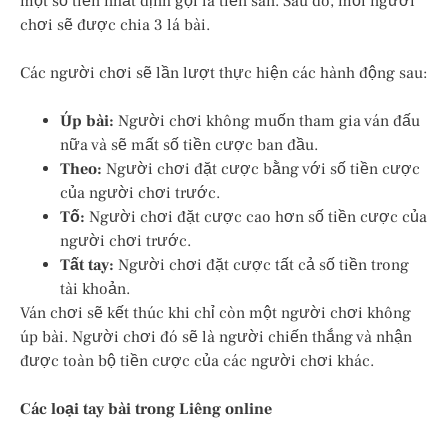
một số tiền nhất định gọi là tiền sàn. Sau đó, mỗi người
chơi sẽ được chia 3 lá bài.
Các người chơi sẽ lần lượt thực hiện các hành động sau:
Úp bài:
Người chơi không muốn tham gia ván đấu
nữa và sẽ mất số tiền cược ban đầu.
Theo:
Người chơi đặt cược bằng với số tiền cược
của người chơi trước.
Tố:
Người chơi đặt cược cao hơn số tiền cược của
người chơi trước.
Tất tay:
Người chơi đặt cược tất cả số tiền trong
tài khoản.
Ván chơi sẽ kết thúc khi chỉ còn một người chơi không
úp bài. Người chơi đó sẽ là người chiến thắng và nhận
được toàn bộ tiền cược của các người chơi khác.
Các loại tay bài trong Liêng online