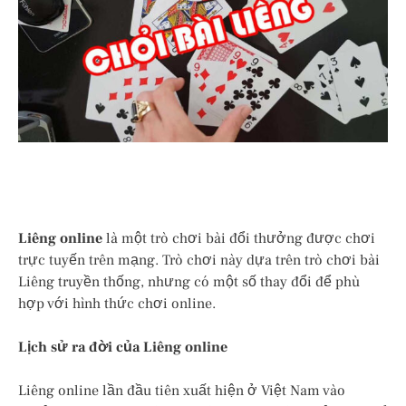
Liêng online
là một trò chơi bài đổi thưởng được chơi
trực tuyến trên mạng. Trò chơi này dựa trên trò chơi bài
Liêng truyền thống, nhưng có một số thay đổi để phù
hợp với hình thức chơi online.
Lịch sử ra đời của Liêng online
Liêng online lần đầu tiên xuất hiện ở Việt Nam vào