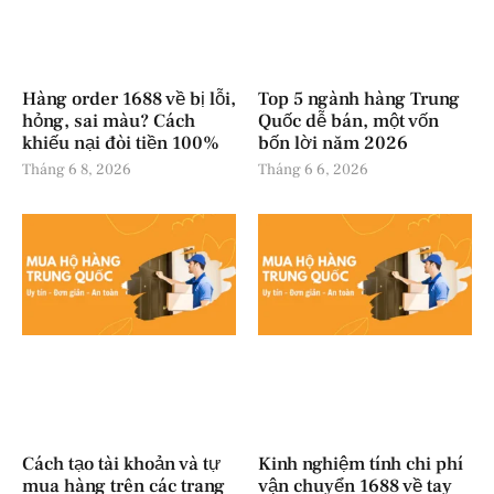
Hàng order 1688 về bị lỗi,
Top 5 ngành hàng Trung
hỏng, sai màu? Cách
Quốc dễ bán, một vốn
khiếu nại đòi tiền 100%
bốn lời năm 2026
Tháng 6 8, 2026
Tháng 6 6, 2026
Cách tạo tài khoản và tự
Kinh nghiệm tính chi phí
mua hàng trên các trang
vận chuyển 1688 về tay