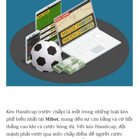
Kèo Handicap (cược chấp) là một trong những loại kèo
phổ biến nhất tại
Mibet
, mang đến sự cân bằng và cơ hội
thắng cao khi cá cược bóng đá. Với kèo Handicap, đội
mạnh phải vượt qua mức chấp điểm để người cược