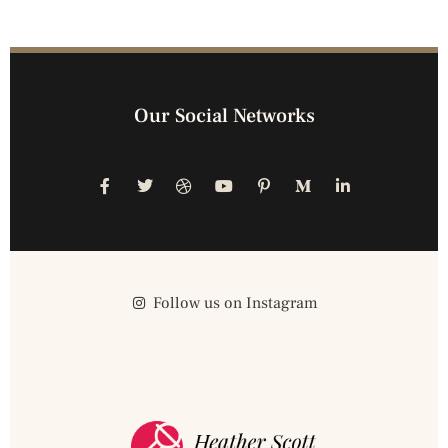
Our Social Networks
Follow us on Instagram