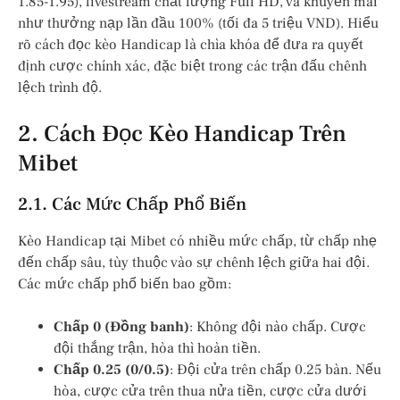
1.85-1.95), livestream chất lượng Full HD, và khuyến mãi
như thưởng nạp lần đầu 100% (tối đa 5 triệu VND). Hiểu
rõ cách đọc kèo Handicap là chìa khóa để đưa ra quyết
định cược chính xác, đặc biệt trong các trận đấu chênh
lệch trình độ.
2. Cách Đọc Kèo Handicap Trên
Mibet
2.1. Các Mức Chấp Phổ Biến
Kèo Handicap tại Mibet có nhiều mức chấp, từ chấp nhẹ
đến chấp sâu, tùy thuộc vào sự chênh lệch giữa hai đội.
Các mức chấp phổ biến bao gồm:
Chấp 0 (Đồng banh)
: Không đội nào chấp. Cược
đội thắng trận, hòa thì hoàn tiền.
Chấp 0.25 (0/0.5)
: Đội cửa trên chấp 0.25 bàn. Nếu
hòa, cược cửa trên thua nửa tiền, cược cửa dưới