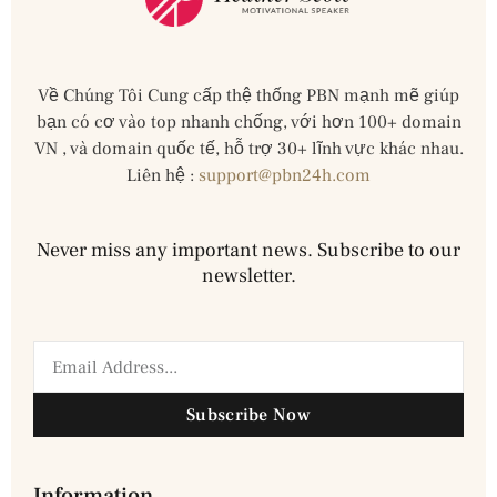
Về Chúng Tôi Cung cấp thệ thống PBN mạnh mẽ giúp
bạn có cơ vào top nhanh chống, với hơn 100+ domain
VN , và domain quốc tế, hỗ trợ 30+ lĩnh vực khác nhau.
Liên hệ :
support@pbn24h.com
Never miss any important news. Subscribe to our
newsletter.
Subscribe Now
Information