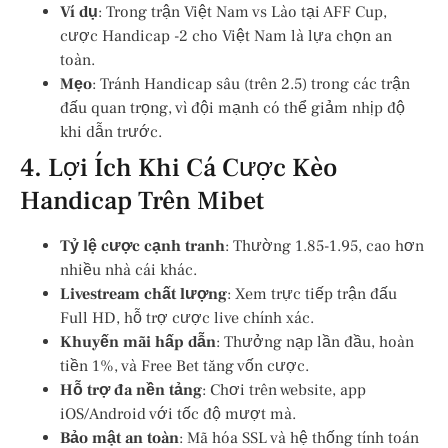
Ví dụ
: Trong trận Việt Nam vs Lào tại AFF Cup,
cược Handicap -2 cho Việt Nam là lựa chọn an
toàn.
Mẹo
: Tránh Handicap sâu (trên 2.5) trong các trận
đấu quan trọng, vì đội mạnh có thể giảm nhịp độ
khi dẫn trước.
4. Lợi Ích Khi Cá Cược Kèo
Handicap Trên Mibet
Tỷ lệ cược cạnh tranh
: Thường 1.85-1.95, cao hơn
nhiều nhà cái khác.
Livestream chất lượng
: Xem trực tiếp trận đấu
Full HD, hỗ trợ cược live chính xác.
Khuyến mãi hấp dẫn
: Thưởng nạp lần đầu, hoàn
tiền 1%, và Free Bet tăng vốn cược.
Hỗ trợ đa nền tảng
: Chơi trên website, app
iOS/Android với tốc độ mượt mà.
Bảo mật an toàn
: Mã hóa SSL và hệ thống tính toán