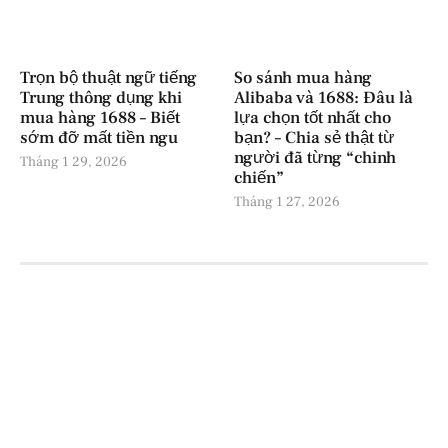
Trọn bộ thuật ngữ tiếng
So sánh mua hàng
Trung thông dụng khi
Alibaba và 1688: Đâu là
mua hàng 1688 – Biết
lựa chọn tốt nhất cho
sớm đỡ mất tiền ngu
bạn? – Chia sẻ thật từ
người đã từng “chinh
Tháng 1 29, 2026
chiến”
Tháng 1 27, 2026