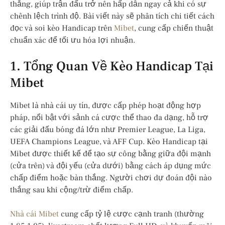
thắng, giúp trận đấu trở nên hấp dẫn ngay cả khi có sự
chênh lệch trình độ. Bài viết này sẽ phân tích chi tiết cách
đọc và soi kèo Handicap trên
Mibet
, cung cấp chiến thuật
chuẩn xác để tối ưu hóa lợi nhuận.
1. Tổng Quan Về Kèo Handicap Tại
Mibet
Mibet là nhà cái uy tín, được cấp phép hoạt động hợp
pháp, nổi bật với sảnh cá cược thể thao đa dạng, hỗ trợ
các giải đấu bóng đá lớn như Premier League, La Liga,
UEFA Champions League, và AFF Cup. Kèo Handicap tại
Mibet được thiết kế để tạo sự công bằng giữa đội mạnh
(cửa trên) và đội yếu (cửa dưới) bằng cách áp dụng mức
chấp điểm hoặc bàn thắng. Người chơi dự đoán đội nào
thắng sau khi cộng/trừ điểm chấp.
Nhà cái Mibet
cung cấp tỷ lệ cược cạnh tranh (thường