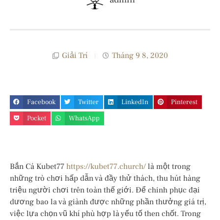
Giải Trí
Tháng 9 8, 2020
Facebook
Twitter
LinkedIn
Pinterest
Pocket
WhatsApp
Bắn Cá Kubet77
https://kubet77.church/
là một trong
những trò chơi hấp dẫn và đầy thử thách, thu hút hàng
triệu người chơi trên toàn thế giới. Để chinh phục đại
dương bao la và giành được những phần thưởng giá trị,
việc lựa chọn vũ khí phù hợp là yếu tố then chốt. Trong