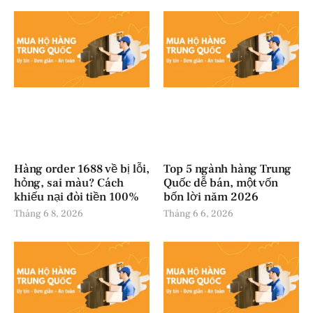
Hàng order 1688 về bị lỗi,
Top 5 ngành hàng Trung
hỏng, sai màu? Cách
Quốc dễ bán, một vốn
khiếu nại đòi tiền 100%
bốn lời năm 2026
Tháng 6 8, 2026
Tháng 6 6, 2026