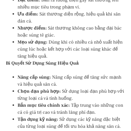
Đặc điểm:
Bắn ra luồng điện gây sát thương lên
nhiều mục tiêu trong phạm vi.
Ưu điểm:
Sát thương diện rộng, hiệu quả khi săn
đàn cá.
Nhược điểm:
Sát thương không cao bằng đại bác
hoặc súng tê giác.
Mẹo sử dụng:
Dùng khi có nhiều cá nhỏ xuất hiện
cùng lúc hoặc kết hợp với các loại súng khác để
tăng hiệu quả.
Bí Quyết Sử Dụng Súng Hiệu Quả
Nâng cấp súng:
Nâng cấp súng để tăng sức mạnh
và hiệu quả săn cá.
Chọn đạn phù hợp:
Sử dụng loại đạn phù hợp với
từng loại cá và tình huống.
Bắn mục tiêu chính xác:
Tập trung vào những con
cá có giá trị cao và tránh lãng phí đạn.
Tận dụng kỹ năng:
Sử dụng các kỹ năng đặc biệt
của từng loại súng để tối ưu hóa khả năng săn cá.