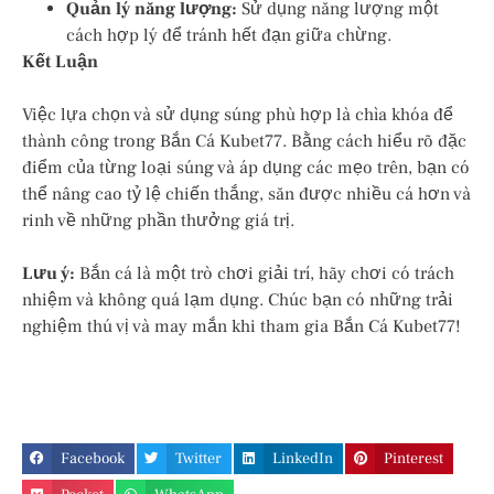
Quản lý năng lượng:
Sử dụng năng lượng một
cách hợp lý để tránh hết đạn giữa chừng.
Kết Luận
Việc lựa chọn và sử dụng súng phù hợp là chìa khóa để
thành công trong Bắn Cá Kubet77. Bằng cách hiểu rõ đặc
điểm của từng loại súng và áp dụng các mẹo trên, bạn có
thể nâng cao tỷ lệ chiến thắng, săn được nhiều cá hơn và
rinh về những phần thưởng giá trị.
Lưu ý:
Bắn cá là một trò chơi giải trí, hãy chơi có trách
nhiệm và không quá lạm dụng. Chúc bạn có những trải
nghiệm thú vị và may mắn khi tham gia Bắn Cá Kubet77!
Facebook
Twitter
LinkedIn
Pinterest