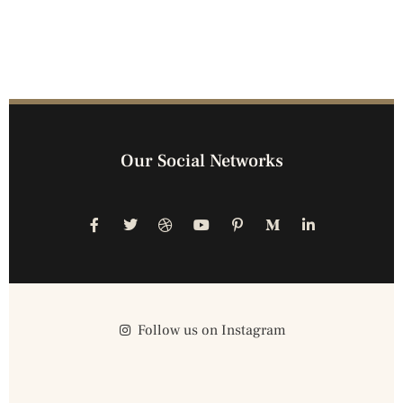
Our Social Networks
Follow us on Instagram