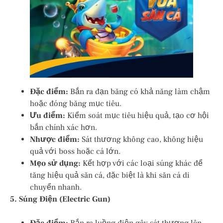
Đặc điểm:
Bắn ra đạn băng có khả năng làm chậm
hoặc đóng băng mục tiêu.
Ưu điểm:
Kiểm soát mục tiêu hiệu quả, tạo cơ hội
bắn chính xác hơn.
Nhược điểm:
Sát thương không cao, không hiệu
quả với boss hoặc cá lớn.
Mẹo sử dụng:
Kết hợp với các loại súng khác để
tăng hiệu quả săn cá, đặc biệt là khi săn cá di
chuyển nhanh.
5. Súng Điện (Electric Gun)