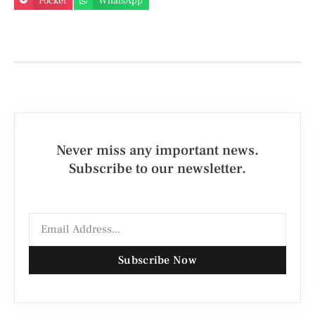
Pocket
WhatsApp
Never miss any important news.
Subscribe to our newsletter.
Subscribe Now