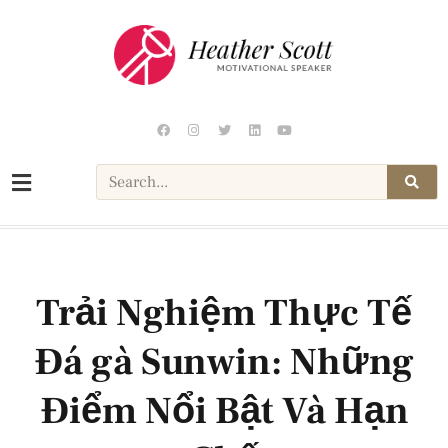
Trải Nghiệm Thực Tế
Đá gà Sunwin: Những
Điểm Nổi Bật Và Hạn