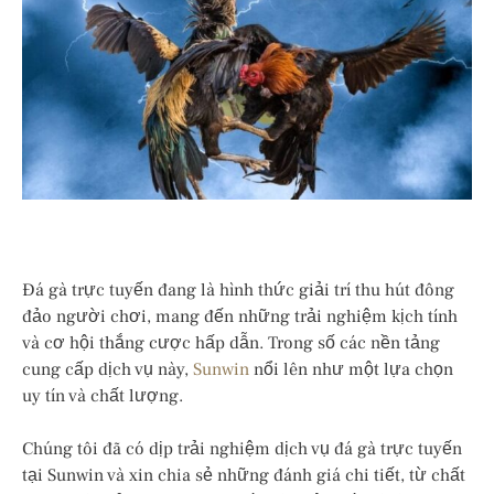
Đá gà trực tuyến đang là hình thức giải trí thu hút đông
đảo người chơi, mang đến những trải nghiệm kịch tính
và cơ hội thắng cược hấp dẫn. Trong số các nền tảng
cung cấp dịch vụ này,
Sunwin
nổi lên như một lựa chọn
uy tín và chất lượng.
Chúng tôi đã có dịp trải nghiệm dịch vụ đá gà trực tuyến
tại Sunwin và xin chia sẻ những đánh giá chi tiết, từ chất