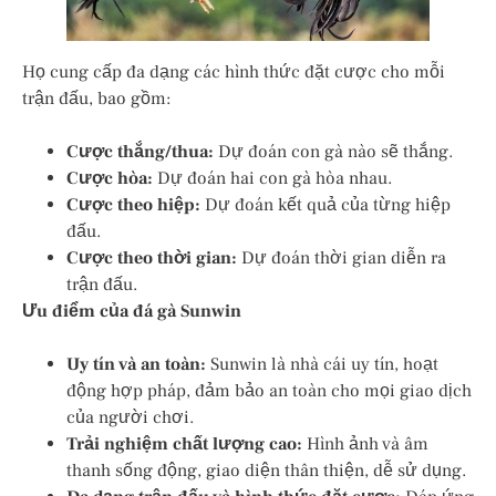
Họ cung cấp đa dạng các hình thức đặt cược cho mỗi
trận đấu, bao gồm:
Cược thắng/thua:
Dự đoán con gà nào sẽ thắng.
Cược hòa:
Dự đoán hai con gà hòa nhau.
Cược theo hiệp:
Dự đoán kết quả của từng hiệp
đấu.
Cược theo thời gian:
Dự đoán thời gian diễn ra
trận đấu.
Ưu điểm của đá gà Sunwin
Uy tín và an toàn:
Sunwin là nhà cái uy tín, hoạt
động hợp pháp, đảm bảo an toàn cho mọi giao dịch
của người chơi.
Trải nghiệm chất lượng cao:
Hình ảnh và âm
thanh sống động, giao diện thân thiện, dễ sử dụng.