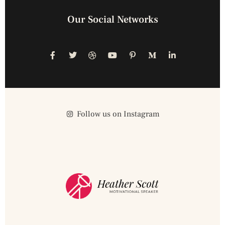
Our Social Networks
Follow us on Instagram