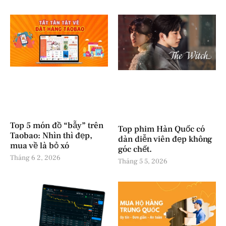
Top 5 món đồ “bẫy” trên
Top phim Hàn Quốc có
Taobao: Nhìn thì đẹp,
dàn diễn viên đẹp không
mua về là bỏ xó
góc chết.
Tháng 6 2, 2026
Tháng 5 5, 2026