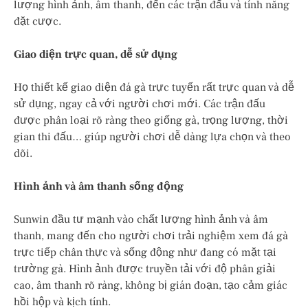
lượng hình ảnh, âm thanh, đến các trận đấu và tính năng
đặt cược.
Giao diện trực quan, dễ sử dụng
Họ thiết kế giao diện đá gà trực tuyến rất trực quan và dễ
sử dụng, ngay cả với người chơi mới. Các trận đấu
được phân loại rõ ràng theo giống gà, trọng lượng, thời
gian thi đấu… giúp người chơi dễ dàng lựa chọn và theo
dõi.
Hình ảnh và âm thanh sống động
Sunwin đầu tư mạnh vào chất lượng hình ảnh và âm
thanh, mang đến cho người chơi trải nghiệm xem đá gà
trực tiếp chân thực và sống động như đang có mặt tại
trường gà. Hình ảnh được truyền tải với độ phân giải
cao, âm thanh rõ ràng, không bị gián đoạn, tạo cảm giác
hồi hộp và kịch tính.