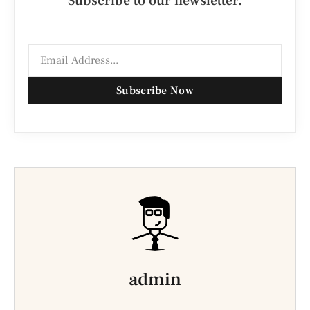
Subscribe to our newsletter.
Subscribe Now
admin