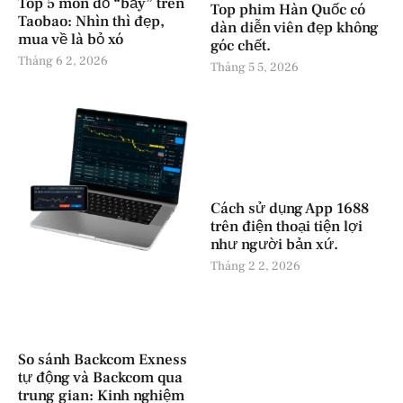
Top 5 món đồ “bẫy” trên
Top phim Hàn Quốc có
Taobao: Nhìn thì đẹp,
dàn diễn viên đẹp không
mua về là bỏ xó
góc chết.
Tháng 6 2, 2026
Tháng 5 5, 2026
Cách sử dụng App 1688
trên điện thoại tiện lợi
như người bản xứ.
Tháng 2 2, 2026
So sánh Backcom Exness
tự động và Backcom qua
trung gian: Kinh nghiệm