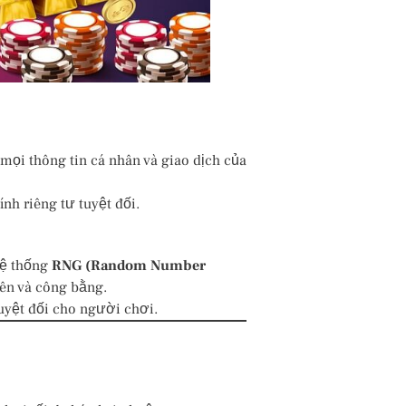
 mọi thông tin cá nhân và giao dịch của
nh riêng tư tuyệt đối.
hệ thống
RNG (Random Number
ên và công bằng.
tuyệt đối cho người chơi.