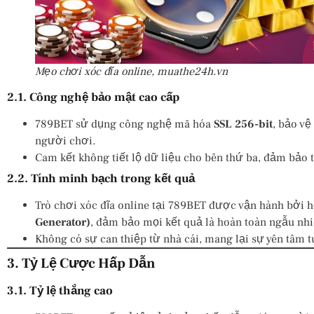
Mẹo chơi xóc đĩa online, muathe24h.vn
2.1. Công nghệ bảo mật cao cấp
789BET sử dụng công nghệ mã hóa
SSL 256-bit
, bảo vệ
người chơi.
Cam kết không tiết lộ dữ liệu cho bên thứ ba, đảm bảo tí
2.2. Tính minh bạch trong kết quả
Trò chơi xóc đĩa online tại 789BET được vận hành bởi 
Generator)
, đảm bảo mọi kết quả là hoàn toàn ngẫu nhi
Không có sự can thiệp từ nhà cái, mang lại sự yên tâm 
3. Tỷ Lệ Cược Hấp Dẫn
3.1. Tỷ lệ thắng cao