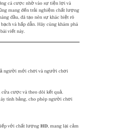
ồng cá cược nhờ vào sự tiện lợi và
cũng mang đến trải nghiệm chất lượng
 hàng đầu, đã tạo nên sự khác biệt rõ
nh bạch và hấp dẫn. Hãy cùng khám phá
bài viết này.
cả người mới chơi và người chơi
 cửa cược và theo dõi kết quả.
 máy tính bảng, cho phép người chơi
tiếp với chất lượng
HD
, mang lại cảm