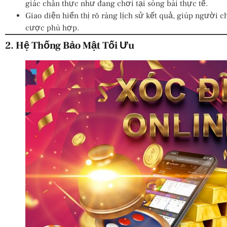
giác chân thực như đang chơi tại sòng bài thực tế.
Giao diện hiển thị rõ ràng lịch sử kết quả, giúp người c
cược phù hợp.
2. Hệ Thống Bảo Mật Tối Ưu