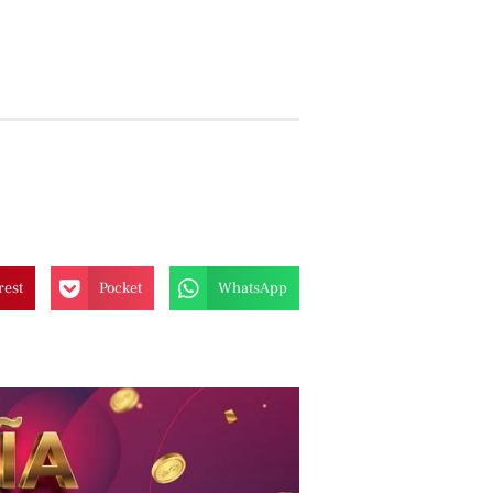
rest
Pocket
WhatsApp