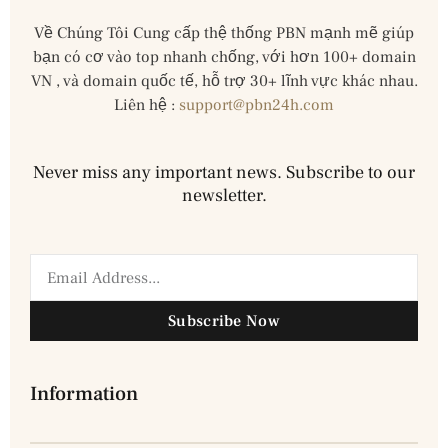
Về Chúng Tôi Cung cấp thệ thống PBN mạnh mẽ giúp
bạn có cơ vào top nhanh chống, với hơn 100+ domain
VN , và domain quốc tế, hỗ trợ 30+ lĩnh vực khác nhau.
Liên hệ :
support@pbn24h.com
Never miss any important news. Subscribe to our
newsletter.
Subscribe Now
Information