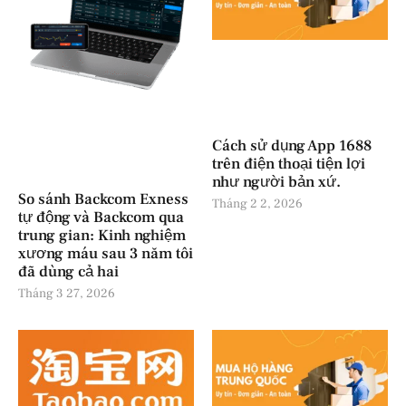
Cách sử dụng App 1688
trên điện thoại tiện lợi
như người bản xứ.
So sánh Backcom Exness
Tháng 2 2, 2026
tự động và Backcom qua
trung gian: Kinh nghiệm
xương máu sau 3 năm tôi
đã dùng cả hai
Tháng 3 27, 2026