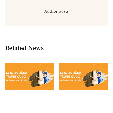
Author Posts
Related News