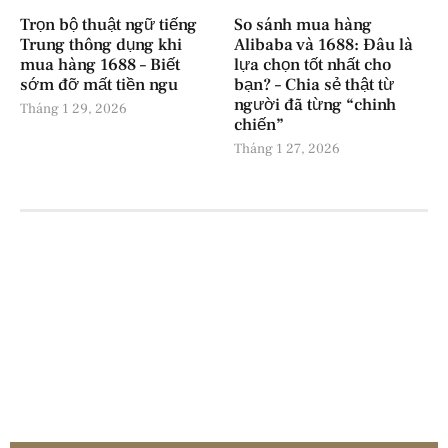
Trọn bộ thuật ngữ tiếng
So sánh mua hàng
Trung thông dụng khi
Alibaba và 1688: Đâu là
mua hàng 1688 – Biết
lựa chọn tốt nhất cho
sớm đỡ mất tiền ngu
bạn? – Chia sẻ thật từ
người đã từng “chinh
Tháng 1 29, 2026
chiến”
Tháng 1 27, 2026