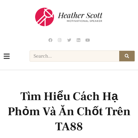
Tìm Hiểu Cách Hạ
Phỏm Và Ăn Chốt Trên
TA88