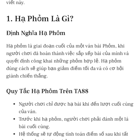
viết này.
1. Hạ Phỏm Là Gì?
Định Nghĩa Hạ Phỏm
Hạ phỏm là giai đoạn cuối của một ván bài Phỏm, khi
người chơi đã hoàn thành việc sắp xếp bài của mình và
quyết định công khai những phỏm hợp lệ. Hạ phỏm
đúng cách sẽ giúp bạn giảm điểm tối đa và có cơ hội
giành chiến thắng.
Quy Tắc Hạ Phỏm Trên TA88
Người chơi chỉ được hạ bài khi đến lượt cuối cùng
của ván.
Trước khi hạ phỏm, người chơi phải đánh một lá
bài cuối cùng.
Hệ thống sẽ tự động tính toán điểm số sau khi tất