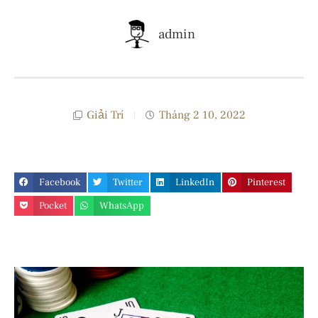
admin
Giải Trí
Tháng 2 10, 2022
Facebook
Twitter
LinkedIn
Pinterest
Pocket
WhatsApp