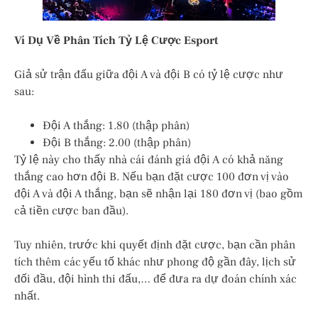
Ví Dụ Về Phân Tích Tỷ Lệ Cược Esport
Giả sử trận đấu giữa đội A và đội B có tỷ lệ cược như
sau:
Đội A thắng: 1.80 (thập phân)
Đội B thắng: 2.00 (thập phân)
Tỷ lệ này cho thấy nhà cái đánh giá đội A có khả năng
thắng cao hơn đội B. Nếu bạn đặt cược 100 đơn vị vào
đội A và đội A thắng, bạn sẽ nhận lại 180 đơn vị (bao gồm
cả tiền cược ban đầu).
Tuy nhiên, trước khi quyết định đặt cược, bạn cần phân
tích thêm các yếu tố khác như phong độ gần đây, lịch sử
đối đầu, đội hình thi đấu,… để đưa ra dự đoán chính xác
nhất.