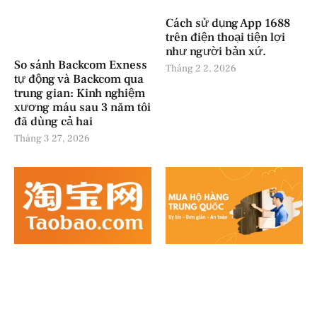
Cách sử dụng App 1688
trên điện thoại tiện lợi
như người bản xứ.
So sánh Backcom Exness
Tháng 2 2, 2026
tự động và Backcom qua
trung gian: Kinh nghiệm
xương máu sau 3 năm tôi
đã dùng cả hai
Tháng 3 27, 2026