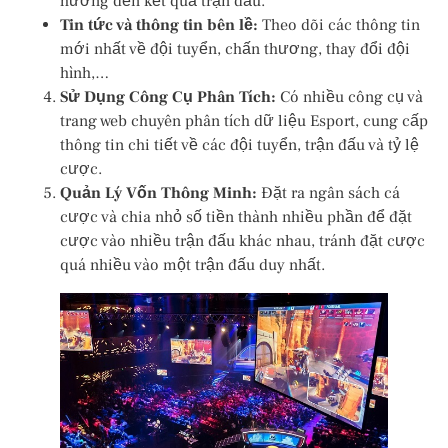
hưởng đến kết quả trận đấu.
Tin tức và thông tin bên lề:
Theo dõi các thông tin
mới nhất về đội tuyển, chấn thương, thay đổi đội
hình,…
Sử Dụng Công Cụ Phân Tích:
Có nhiều công cụ và
trang web chuyên phân tích dữ liệu Esport, cung cấp
thông tin chi tiết về các đội tuyển, trận đấu và tỷ lệ
cược.
Quản Lý Vốn Thông Minh:
Đặt ra ngân sách cá
cược và chia nhỏ số tiền thành nhiều phần để đặt
cược vào nhiều trận đấu khác nhau, tránh đặt cược
quá nhiều vào một trận đấu duy nhất.