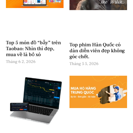
Top 5 món đồ “bẫy” trên
Top phim Hàn Quốc có
Taobao: Nhìn thì đẹp,
dàn diễn viên đẹp không
mua về là bỏ xó
góc chết.
Tháng 6 2, 2026
Tháng 5 5, 2026