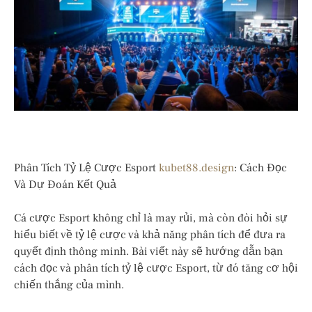
Phân Tích Tỷ Lệ Cược Esport
kubet88.design
: Cách Đọc
Và Dự Đoán Kết Quả
Cá cược Esport không chỉ là may rủi, mà còn đòi hỏi sự
hiểu biết về tỷ lệ cược và khả năng phân tích để đưa ra
quyết định thông minh. Bài viết này sẽ hướng dẫn bạn
cách đọc và phân tích tỷ lệ cược Esport, từ đó tăng cơ hội
chiến thắng của mình.