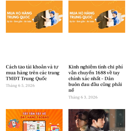
Cách tạo tài khoản và tự
Kinh nghiệm tính chi phí
mua hàng trên các trang
vận chuyển 1688 về tay
TMĐT Trung Quốc
chính xác nhất – Dân
buôn đau đầu cũng phải
Tháng 6 5, 2026
nể
Tháng 6 3, 2026