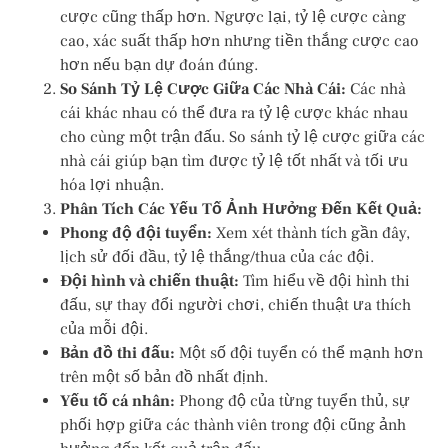
cược cũng thấp hơn. Ngược lại, tỷ lệ cược càng
cao, xác suất thấp hơn nhưng tiền thắng cược cao
hơn nếu bạn dự đoán đúng.
So Sánh Tỷ Lệ Cược Giữa Các Nhà Cái:
Các nhà
cái khác nhau có thể đưa ra tỷ lệ cược khác nhau
cho cùng một trận đấu. So sánh tỷ lệ cược giữa các
nhà cái giúp bạn tìm được tỷ lệ tốt nhất và tối ưu
hóa lợi nhuận.
Phân Tích Các Yếu Tố Ảnh Hưởng Đến Kết Quả:
Phong độ đội tuyển:
Xem xét thành tích gần đây,
lịch sử đối đầu, tỷ lệ thắng/thua của các đội.
Đội hình và chiến thuật:
Tìm hiểu về đội hình thi
đấu, sự thay đổi người chơi, chiến thuật ưa thích
của mỗi đội.
Bản đồ thi đấu:
Một số đội tuyển có thể mạnh hơn
trên một số bản đồ nhất định.
Yếu tố cá nhân:
Phong độ của từng tuyển thủ, sự
phối hợp giữa các thành viên trong đội cũng ảnh