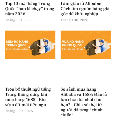
Top 10 mặt hàng Trung
Làm giàu từ Alibaba:
Quốc “bán là chạy” trong
Cách tìm nguồn hàng giá
năm 2026
gốc để khởi nghiệp.
Tháng 1 31, 2026
Tháng 1 30, 2026
Trọn bộ thuật ngữ tiếng
So sánh mua hàng
Trung thông dụng khi
Alibaba và 1688: Đâu là
mua hàng 1688 – Biết
lựa chọn tốt nhất cho
sớm đỡ mất tiền ngu
bạn? – Chia sẻ thật từ
người đã từng “chinh
Tháng 1 29, 2026
chiến”