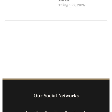
Tháng 1 27, 2026
Our Social Networks