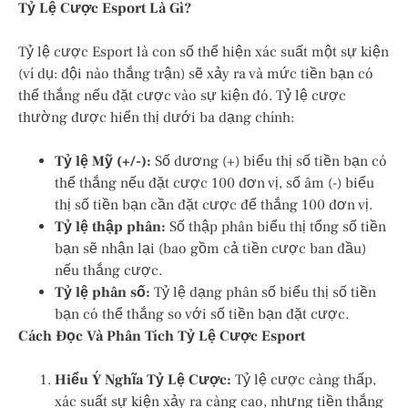
Tỷ Lệ Cược Esport Là Gì?
Tỷ lệ cược Esport là con số thể hiện xác suất một sự kiện
(ví dụ: đội nào thắng trận) sẽ xảy ra và mức tiền bạn có
thể thắng nếu đặt cược vào sự kiện đó. Tỷ lệ cược
thường được hiển thị dưới ba dạng chính:
Tỷ lệ Mỹ (+/-):
Số dương (+) biểu thị số tiền bạn có
thể thắng nếu đặt cược 100 đơn vị, số âm (-) biểu
thị số tiền bạn cần đặt cược để thắng 100 đơn vị.
Tỷ lệ thập phân:
Số thập phân biểu thị tổng số tiền
bạn sẽ nhận lại (bao gồm cả tiền cược ban đầu)
nếu thắng cược.
Tỷ lệ phân số:
Tỷ lệ dạng phân số biểu thị số tiền
bạn có thể thắng so với số tiền bạn đặt cược.
Cách Đọc Và Phân Tích Tỷ Lệ Cược Esport
Hiểu Ý Nghĩa Tỷ Lệ Cược:
Tỷ lệ cược càng thấp,
xác suất sự kiện xảy ra càng cao, nhưng tiền thắng