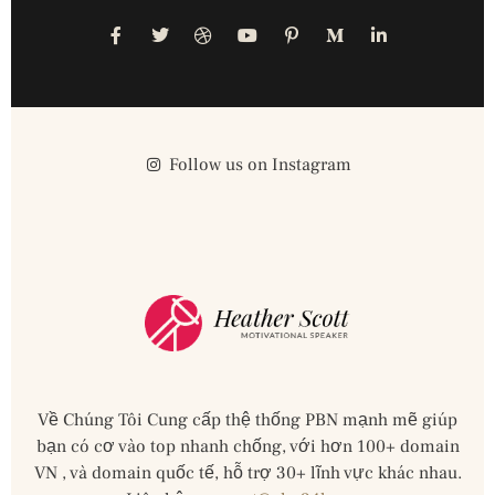
Follow us on Instagram
Về Chúng Tôi Cung cấp thệ thống PBN mạnh mẽ giúp
bạn có cơ vào top nhanh chống, với hơn 100+ domain
VN , và domain quốc tế, hỗ trợ 30+ lĩnh vực khác nhau.