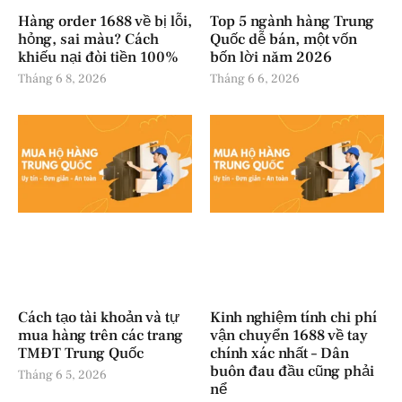
Hàng order 1688 về bị lỗi,
Top 5 ngành hàng Trung
hỏng, sai màu? Cách
Quốc dễ bán, một vốn
khiếu nại đòi tiền 100%
bốn lời năm 2026
Tháng 6 8, 2026
Tháng 6 6, 2026
Cách tạo tài khoản và tự
Kinh nghiệm tính chi phí
mua hàng trên các trang
vận chuyển 1688 về tay
TMĐT Trung Quốc
chính xác nhất – Dân
buôn đau đầu cũng phải
Tháng 6 5, 2026
nể