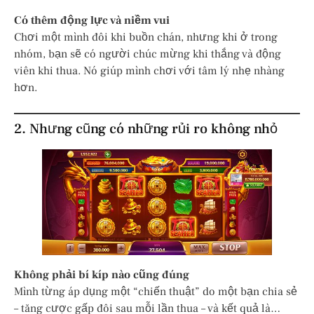
Có thêm động lực và niềm vui
Chơi một mình đôi khi buồn chán, nhưng khi ở trong
nhóm, bạn sẽ có người chúc mừng khi thắng và động
viên khi thua. Nó giúp mình chơi với tâm lý nhẹ nhàng
hơn.
2. Nhưng cũng có những rủi ro không nhỏ
Không phải bí kíp nào cũng đúng
Mình từng áp dụng một “chiến thuật” do một bạn chia sẻ
– tăng cược gấp đôi sau mỗi lần thua – và kết quả là…