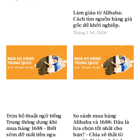
Làm giàu từ Alibaba:
Cách tìm nguồn hàng giá
gốc để khởi nghiệp.
Tháng 1 30, 2026
Trọn bộ thuật ngữ tiếng
So sánh mua hàng
Trung thông dụng khi
Alibaba và 1688: Đâu là
mua hàng 1688 – Biết
lựa chọn tốt nhất cho
sớm đỡ mất tiền ngu
bạn? – Chia sẻ thật từ