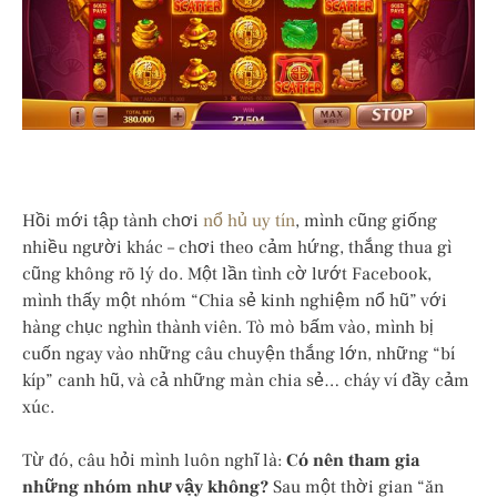
Hồi mới tập tành chơi
nổ hủ uy tín
, mình cũng giống
nhiều người khác – chơi theo cảm hứng, thắng thua gì
cũng không rõ lý do. Một lần tình cờ lướt Facebook,
mình thấy một nhóm “Chia sẻ kinh nghiệm nổ hũ” với
hàng chục nghìn thành viên. Tò mò bấm vào, mình bị
cuốn ngay vào những câu chuyện thắng lớn, những “bí
kíp” canh hũ, và cả những màn chia sẻ… cháy ví đầy cảm
xúc.
Từ đó, câu hỏi mình luôn nghĩ là:
Có nên tham gia
những nhóm như vậy không?
Sau một thời gian “ăn