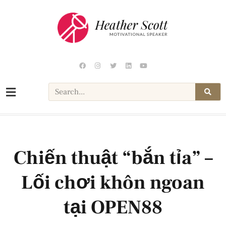
Chiến thuật “bắn tỉa” –
Lối chơi khôn ngoan
tại OPEN88