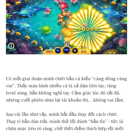
Có một giai đoạn mình chơi bắn cá kiểu “càng đông càng
vui”. Thấy màn hình nhiều cá là xả đạn liên tục, tăng
level súng, bắn không nghỉ tay. Cảm giác lúc đó rất đã,
nhưng cuối phiên nhìn lại tài khoản thì… không vui lắm.
Sau vài lần như vậy, mình bắt đầu thay đổi cách chơi.
Thay vì bắn dàn trải, mình thử lối đánh “bắn tỉa” – tức là
chọn mục tiêu rõ ràng, chờ thời điểm thích hợp rồi mới