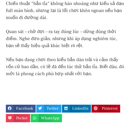
Chiến thuật “bắn tỉa” không hào nhoáng như kiểu xả đạn
full màn hình, nhưng lại là lối chơi khôn ngoan nếu bạn
muốn đi đường dài.
Quan sát – chờ đợi – ra tay đúng lúc – dừng đúng thời
điểm. Nghe đơn giản, nhưng khi áp dụng nghiêm túc,
bạn sẽ thấy hiệu quả khác biệt rõ rệt.
Nếu bạn đang chơi theo kiểu bắn dàn trải và cảm thấy
vốn cứ hao dần, có lẽ đã đến lúc thử bắn tỉa. Biết đâu, đó
mới là phong cách phù hợp nhất với bạn.
Facebook
Twitter
LinkedIn
Pinterest
Pocket
WhatsApp