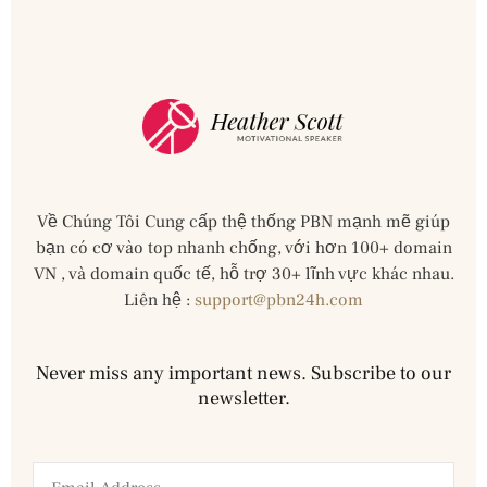
Về Chúng Tôi Cung cấp thệ thống PBN mạnh mẽ giúp
bạn có cơ vào top nhanh chống, với hơn 100+ domain
VN , và domain quốc tế, hỗ trợ 30+ lĩnh vực khác nhau.
Liên hệ :
support@pbn24h.com
Never miss any important news. Subscribe to our
newsletter.