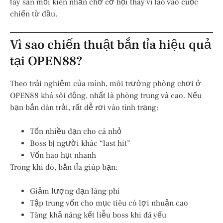
tay săn mồi kiên nhẫn chờ cơ hội thay vì lao vào cuộc
chiến từ đầu.
Vì sao chiến thuật bắn tỉa hiệu quả
tại OPEN88?
Theo trải nghiệm của mình, môi trường phòng chơi ở
OPEN88 khá sôi động, nhất là phòng trung và cao. Nếu
bạn bắn dàn trải, rất dễ rơi vào tình trạng:
Tốn nhiều đạn cho cá nhỏ
Boss bị người khác “last hit”
Vốn hao hụt nhanh
Trong khi đó, bắn tỉa giúp bạn:
Giảm lượng đạn lãng phí
Tập trung vốn cho mục tiêu có lợi nhuận cao
Tăng khả năng kết liễu boss khi đã yếu