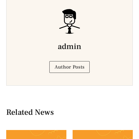
admin
Author Posts
Related News