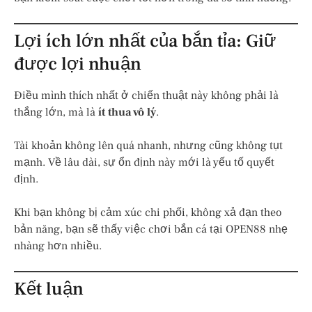
Lợi ích lớn nhất của bắn tỉa: Giữ
được lợi nhuận
Điều mình thích nhất ở chiến thuật này không phải là
thắng lớn, mà là
ít thua vô lý
.
Tài khoản không lên quá nhanh, nhưng cũng không tụt
mạnh. Về lâu dài, sự ổn định này mới là yếu tố quyết
định.
Khi bạn không bị cảm xúc chi phối, không xả đạn theo
bản năng, bạn sẽ thấy việc chơi bắn cá tại OPEN88 nhẹ
nhàng hơn nhiều.
Kết luận