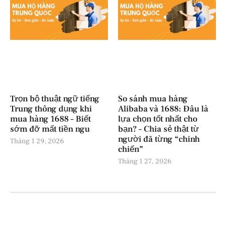
Trọn bộ thuật ngữ tiếng
So sánh mua hàng
Trung thông dụng khi
Alibaba và 1688: Đâu là
mua hàng 1688 – Biết
lựa chọn tốt nhất cho
sớm đỡ mất tiền ngu
bạn? – Chia sẻ thật từ
người đã từng “chinh
Tháng 1 29, 2026
chiến”
Tháng 1 27, 2026