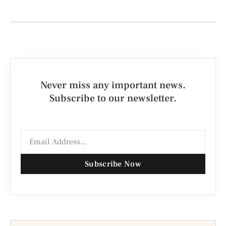
Never miss any important news.
Subscribe to our newsletter.
Subscribe Now