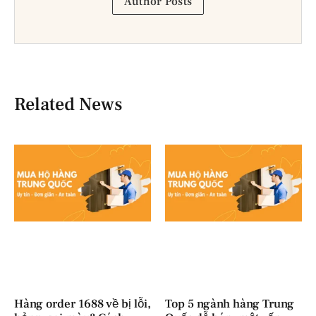
Author Posts
Related News
Hàng order 1688 về bị lỗi,
Top 5 ngành hàng Trung