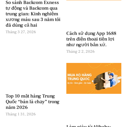
So sánh Backcom Exness
tự động và Backcom qua
trung gian: Kinh nghiệm
xương máu sau 3 năm tôi
đã dùng cả hai
Tháng 3 27, 2026
Cách sử dụng App 1688
trên điện thoại tiện lợi
như người bản xứ.
Tháng 2 2, 2026
Top 10 mặt hàng Trung
Quốc “bán là chạy” trong
năm 2026
Tháng 1 31, 2026