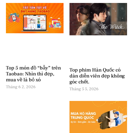
Top 5 món đồ “bẫy” trên
Top phim Hàn Quốc có
Taobao: Nhìn thì đẹp,
dàn diễn viên đẹp không
mua về là bỏ xó
góc chết.
Tháng 6 2, 2026
Tháng 5 5, 2026