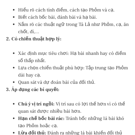
Hiểu rõ cách tính điểm, cách tạo Phỏm và cạ.
Biết cách bốc bài, đánh bài và hạ bài.
Nắm rõ các thuật ngữ trong Tá Lả như Phỏm, cạ, ăn
chốt, đì,…
2. Có chiến thuật hợp lý:
Xác định mục tiêu chơi: Hạ bài nhanh hay có điểm
số thấp nhất.
Lựa chọn chiến thuật phù hợp: Tập trung tạo Phỏm
dài hay cạ.
Quan sát và dự đoán bài của đối thủ.
3. Áp dụng các bí quyết:
Chú ý vị trí ngồi:
Vị trí sau có lợi thế hơn vì có thể
quan sát được nhiều bài hơn.
Hạn chế bốc bài rác:
Tránh bốc những lá bài khó
tạo Phỏm hoặc cạ.
Lừa đối thủ:
Đánh ra những lá bài khiến đối thủ