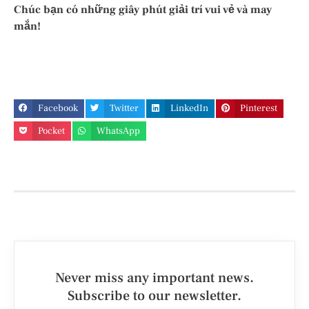
Chúc bạn có những giây phút giải trí vui vẻ và may
mắn!
Facebook
Twitter
LinkedIn
Pinterest
Pocket
WhatsApp
Never miss any important news.
Subscribe to our newsletter.