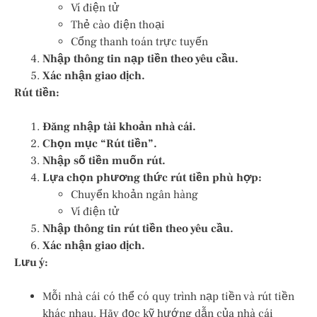
Ví điện tử
Thẻ cào điện thoại
Cổng thanh toán trực tuyến
Nhập thông tin nạp tiền theo yêu cầu.
Xác nhận giao dịch.
Rút tiền:
Đăng nhập tài khoản nhà cái.
Chọn mục “Rút tiền”.
Nhập số tiền muốn rút.
Lựa chọn phương thức rút tiền phù hợp:
Chuyển khoản ngân hàng
Ví điện tử
Nhập thông tin rút tiền theo yêu cầu.
Xác nhận giao dịch.
Lưu ý:
Mỗi nhà cái có thể có quy trình nạp tiền và rút tiền
khác nhau. Hãy đọc kỹ hướng dẫn của nhà cái