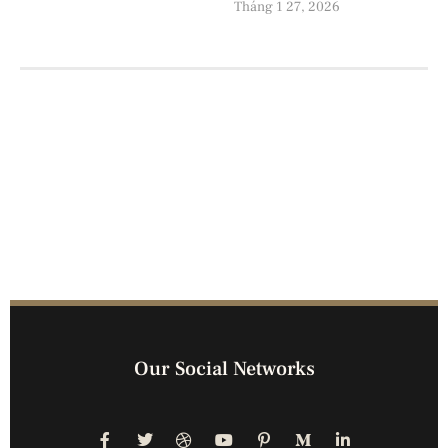
Tháng 1 27, 2026
Our Social Networks