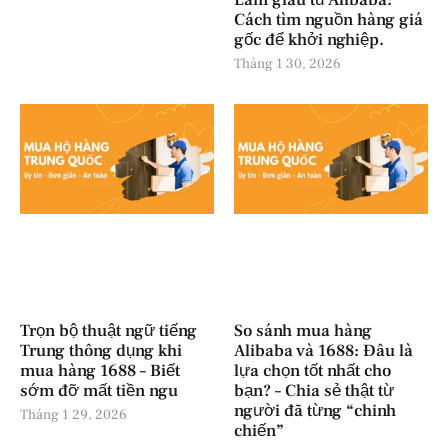
Làm giàu từ Alibaba:
Cách tìm nguồn hàng giá
gốc để khởi nghiệp.
Tháng 1 30, 2026
Trọn bộ thuật ngữ tiếng
So sánh mua hàng
Trung thông dụng khi
Alibaba và 1688: Đâu là
mua hàng 1688 – Biết
lựa chọn tốt nhất cho
sớm đỡ mất tiền ngu
bạn? – Chia sẻ thật từ
người đã từng “chinh
Tháng 1 29, 2026
chiến”