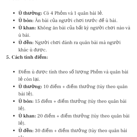
Ù thường:
Có 4 Phỏm và 1 quân bài lẻ.
Ù bòn:
Ăn bài của người chơi trước để ù bài.
Ù khan:
Không ăn bài của bất kỳ người chơi nào và
ù bài.
Ù đền:
Người chơi đánh ra quân bài mà người
khác ù được.
5. Cách tính điểm:
Điểm ù được tính theo số lượng Phỏm và quân bài
lẻ còn lại.
Ù thường:
10 điểm + điểm thưởng (tùy theo quân
bài lẻ).
Ù bòn:
15 điểm + điểm thưởng (tùy theo quân bài
lẻ).
Ù khan:
20 điểm + điểm thưởng (tùy theo quân bài
lẻ).
Ù đền:
30 điểm + điểm thưởng (tùy theo quân bài