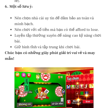
lẻ).
6. Một số lưu ý:
Nên chọn nhà cái uy tín để đảm bảo an toàn và
minh bạch.
Nên chơi với số tiền mà bạn có thể afford to lose.
Luyện tập thường xuyên để nâng cao kỹ năng chơi
bài.
Giữ bình tĩnh và tập trung khi chơi bài.
Chúc bạn có những giây phút giải trí vui vẻ và may
mắn!