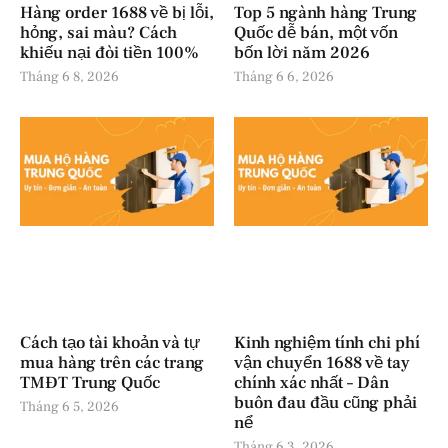
Hàng order 1688 về bị lỗi,
Top 5 ngành hàng Trung
hỏng, sai màu? Cách
Quốc dễ bán, một vốn
khiếu nại đòi tiền 100%
bốn lời năm 2026
Tháng 6 8, 2026
Tháng 6 6, 2026
Cách tạo tài khoản và tự
Kinh nghiệm tính chi phí
mua hàng trên các trang
vận chuyển 1688 về tay
TMĐT Trung Quốc
chính xác nhất – Dân
buôn đau đầu cũng phải
Tháng 6 5, 2026
nể
Tháng 6 3, 2026