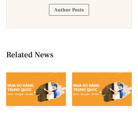
Author Posts
Related News