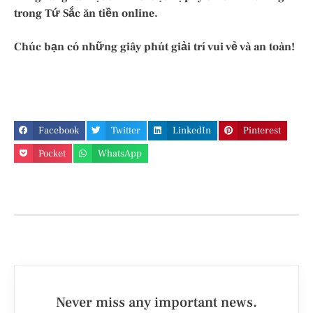
trong Tứ Sắc ăn tiền online.
Chúc bạn có những giây phút giải trí vui vẻ và an toàn!
Facebook
Twitter
LinkedIn
Pinterest
Pocket
WhatsApp
Never miss any important news.