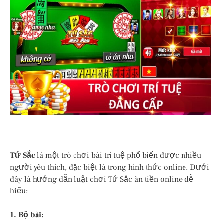
Tứ Sắc
là một trò chơi bài trí tuệ phổ biến được nhiều
người yêu thích, đặc biệt là trong hình thức online. Dưới
đây là hướng dẫn luật chơi Tứ Sắc ăn tiền online dễ
hiểu:
1. Bộ bài: