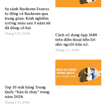
So sánh Backcom Exness
tự động và Backcom qua
trung gian: Kinh nghiệm
xương máu sau 3 năm tôi
đã dùng cả hai
Tháng 3 27, 2026
Cách sử dụng App 1688
trên điện thoại tiện lợi
như người bản xứ.
Tháng 2 2, 2026
Top 10 mặt hàng Trung
Quốc “bán là chạy” trong
năm 2026
Tháng 1 31, 2026