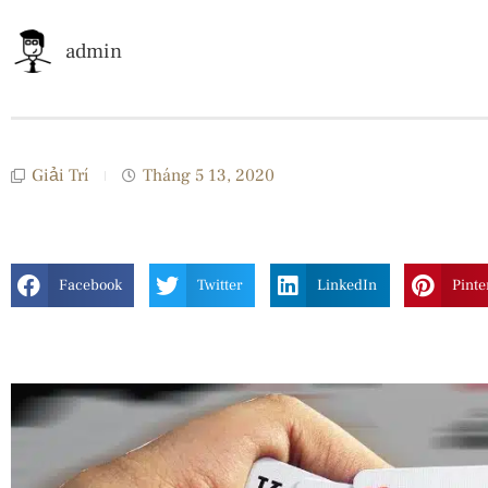
admin
Giải Trí
Tháng 5 13, 2020
Facebook
Twitter
LinkedIn
Pinte