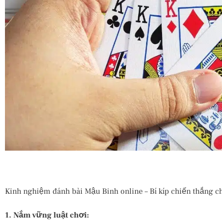
Kinh nghiệm đánh bài Mậu Binh online – Bí kíp chiến thắng 
1. Nắm vững luật chơi: