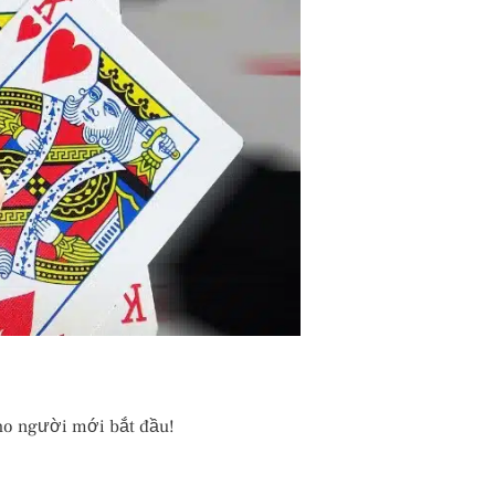
cho người mới bắt đầu!