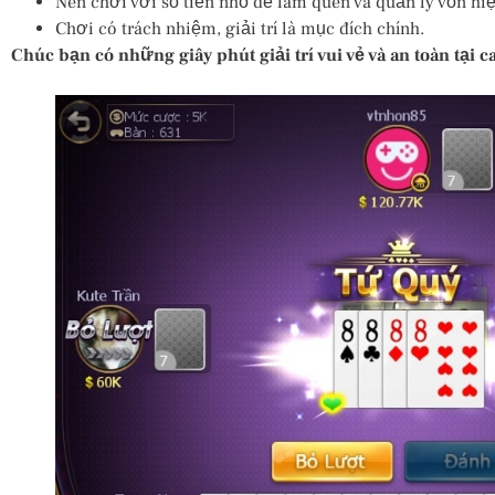
Nên chơi với số tiền nhỏ để làm quen và quản lý vốn hi
Chơi có trách nhiệm, giải trí là mục đích chính.
Chúc bạn có những giây phút giải trí vui vẻ và an toàn tại c