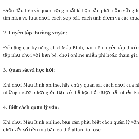
Điều đầu tiên và quan trọng nhất là bạn cần phải nắm vững l
tìm hiểu về luật chơi, cách xếp bài, cách tính điểm và các th
2. Luyện tập thường xuyên:
Để nâng cao kỹ năng chơi Mậu Binh, bạn nên luyện tập thườn
tập như chơi với bạn bè, chơi online miễn phí hoặc tham gia
3. Quan sát và học hỏi:
Khi chơi Mậu Binh online, hãy chú ý quan sát cách chơi của 
những người chơi giỏi. Bạn có thể học hỏi được rất nhiều k
4. Biết cách quản lý vốn:
Khi chơi Mậu Binh online, bạn cần phải biết cách quản lý vốn.
chơi với số tiền mà bạn có thể afford to lose.