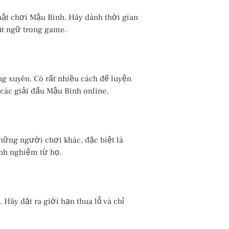
uật chơi Mậu Binh. Hãy dành thời gian
uật ngữ trong game.
g xuyên. Có rất nhiều cách để luyện
 các giải đấu Mậu Binh online.
những người chơi khác, đặc biệt là
inh nghiệm từ họ.
 Hãy đặt ra giới hạn thua lỗ và chỉ