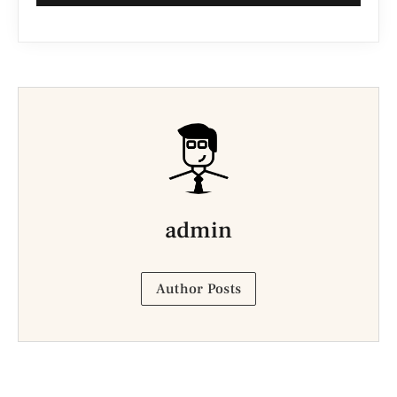
admin
Author Posts