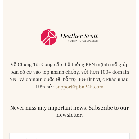
Về Chúng Tôi Cung cấp thệ thống PBN mạnh mẽ giúp
bạn có cơ vào top nhanh chống, với hơn 100+ domain
VN , và domain quốc tế, hỗ trợ 30+ lĩnh vực khác nhau.
Liên hệ :
support@pbn24h.com
Never miss any important news. Subscribe to our
newsletter.