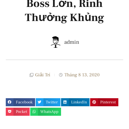
Boss Lớn, Rinh
Thưởng Khủng
admin
Giải Trí
Tháng 8 13, 2020
Facebook
Twitter
LinkedIn
Pinterest
Pocket
WhatsApp