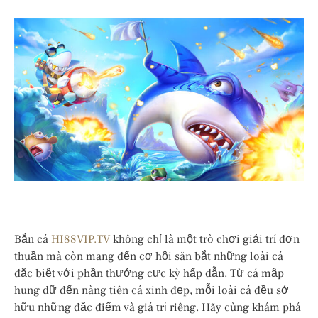
Bắn cá
HI88VIP.TV
không chỉ là một trò chơi giải trí đơn
thuần mà còn mang đến cơ hội săn bắt những loài cá
đặc biệt với phần thưởng cực kỳ hấp dẫn. Từ cá mập
hung dữ đến nàng tiên cá xinh đẹp, mỗi loài cá đều sở
hữu những đặc điểm và giá trị riêng. Hãy cùng khám phá