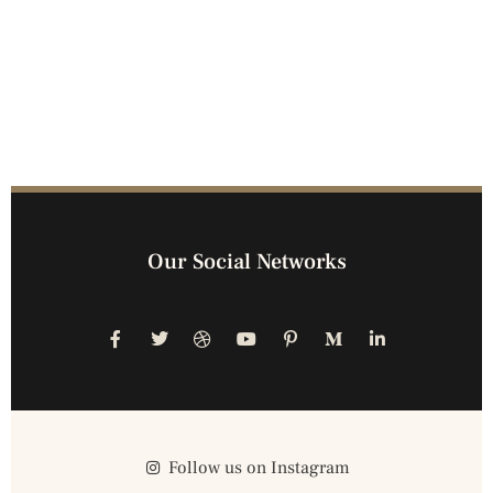
Our Social Networks
Follow us on Instagram