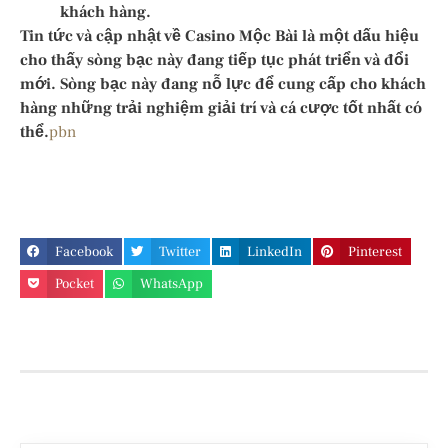
khách hàng.
Tin tức và cập nhật về Casino Mộc Bài là một dấu hiệu
cho thấy sòng bạc này đang tiếp tục phát triển và đổi
mới. Sòng bạc này đang nỗ lực để cung cấp cho khách
hàng những trải nghiệm giải trí và cá cược tốt nhất có
thể.
pbn
Facebook
Twitter
LinkedIn
Pinterest
Pocket
WhatsApp