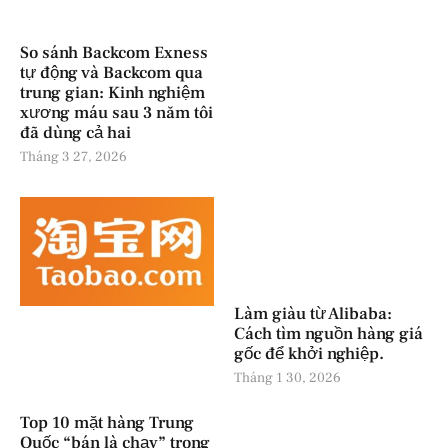
So sánh Backcom Exness
tự động và Backcom qua
trung gian: Kinh nghiệm
xương máu sau 3 năm tôi
đã dùng cả hai
Tháng 3 27, 2026
Làm giàu từ Alibaba:
Cách tìm nguồn hàng giá
gốc để khởi nghiệp.
Tháng 1 30, 2026
Top 10 mặt hàng Trung
Quốc “bán là chạy” trong