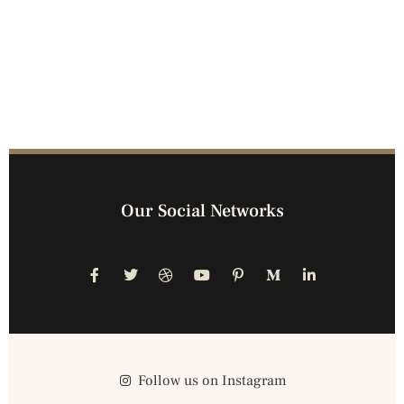
Our Social Networks
Follow us on Instagram