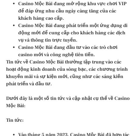
Casino Mộc Bài đang mở rộng khu vực chơi VIP
để đáp ứng nhu cầu ngày càng tăng của các
khách hàng cao cấp.
Casino Mộc Bài đang phát triển một ứng dụng di
động mới để cung cấp cho khách hàng các dịch
vụ và thông tin trực tuyến.
Casino Mộc Bài đang đầu tư vào các trò chơi
casino mới và công nghệ tiên tiến.
Tin tức về Casino Mộc Bài thường tập trung vào các
hoạt động kinh doanh của sòng bạc, các chương trình
khuyến mãi và sự kiện mới, cũng như các sáng kiến ​​
phát triển và đầu tư.
Dưới đây là một số tin tức và cập nhật cụ thể về Casino
Mộc Bài:
Tin tức:
Vào tháng 5 năm 2023, Casino Mộc Bài đã hợp tác