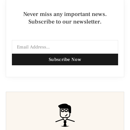
Never miss any important news.
Subscribe to our newsletter.
Subscribe Now