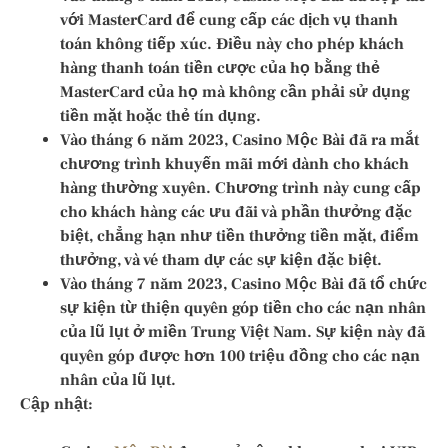
với MasterCard để cung cấp các dịch vụ thanh
toán không tiếp xúc. Điều này cho phép khách
hàng thanh toán tiền cược của họ bằng thẻ
MasterCard của họ mà không cần phải sử dụng
tiền mặt hoặc thẻ tín dụng.
Vào tháng 6 năm 2023, Casino Mộc Bài đã ra mắt
chương trình khuyến mãi mới dành cho khách
hàng thường xuyên. Chương trình này cung cấp
cho khách hàng các ưu đãi và phần thưởng đặc
biệt, chẳng hạn như tiền thưởng tiền mặt, điểm
thưởng, và vé tham dự các sự kiện đặc biệt.
Vào tháng 7 năm 2023, Casino Mộc Bài đã tổ chức
sự kiện từ thiện quyên góp tiền cho các nạn nhân
của lũ lụt ở miền Trung Việt Nam. Sự kiện này đã
quyên góp được hơn 100 triệu đồng cho các nạn
nhân của lũ lụt.
Cập nhật: