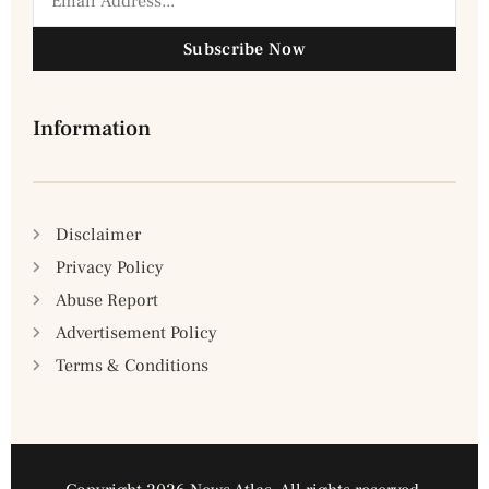
Subscribe Now
Information
Disclaimer
Privacy Policy
Abuse Report
Advertisement Policy
Terms & Conditions