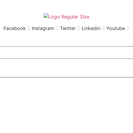
Facebook
Instagram
Twitter
Linkedin
Youtube