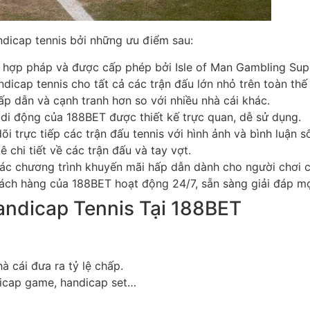
ndicap tennis bởi những ưu điểm sau:
g hợp pháp và được cấp phép bởi Isle of Man Gambling Sup
cap tennis cho tất cả các trận đấu lớn nhỏ trên toàn thế 
p dẫn và cạnh tranh hơn so với nhiều nhà cái khác.
di động của 188BET được thiết kế trực quan, dễ sử dụng.
i trực tiếp các trận đấu tennis với hình ảnh và bình luận 
chi tiết về các trận đấu và tay vợt.
c chương trình khuyến mãi hấp dẫn dành cho người chơi c
ách hàng của 188BET hoạt động 24/7, sẵn sàng giải đáp mọ
andicap Tennis Tại 188BET
à cái đưa ra tỷ lệ chấp.
icap game, handicap set…