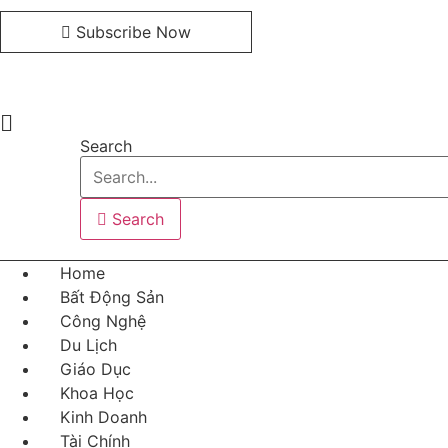
Chuyển
Subscribe Now
đến
nội
dung
Search
Search
Home
Bất Động Sản
Công Nghệ
Du Lịch
Giáo Dục
Khoa Học
Kinh Doanh
Tài Chính