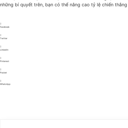
những bí quyết trên, bạn có thể nâng cao tỷ lệ chiến thắng
Facebook
Twitter
LinkedIn
Pinterest
Pocket
WhatsApp