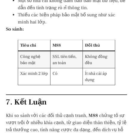
Một số nhà cái không đảm bảo bảo mật dữ liệu, dễ
dẫn đến tình trạng rò rỉ thông tin.
Thiếu các biện pháp bảo mật bổ sung như xác
minh hai lớp.
So sánh:
Tiêu chí
M88
Đối thủ
Công nghệ
SSL tiên tiến,
Không đồng
bảo mật
an toàn
đều
Xác minh 2 lớp
Có
Ít nhà cái áp
dụng
7.
Kết Luận
Khi so sánh với các đối thủ cạnh tranh,
M88
chứng tỏ sự
vượt trội ở nhiều khía cạnh, từ giao diện thân thiện, tỷ lệ
trả thưởng cao, tính năng cược đa dạng, đến dịch vụ hỗ