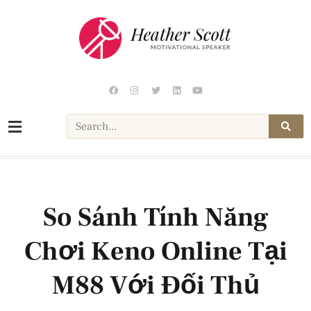
So Sánh Tính Năng
Chơi Keno Online Tại
M88 Với Đối Thủ