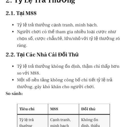
2.
Tỷ Lệ Trả Thưởng
2.1. Tại M88
Tỷ lệ trả thưởng cạnh tranh, minh bạch.
Người chơi có thể tham gia nhiều loại cược như
chọn số, cược chẵn/lẻ, lớn/nhỏ với tỷ lệ thưởng rõ
ràng.
2.2. Tại Các Nhà Cái Đối Thủ
Tỷ lệ trả thưởng không ổn định, thậm chí thấp hơn
so với M88.
Một số nền tảng không công bố chi tiết tỷ lệ trả
thưởng, gây khó khăn cho người chơi.
So sánh:
Tiêu chí
M88
Đối thủ
Tỷ lệ trả
Cạnh tranh,
Không ổn
thưởng
minh bạch
định, thiếu