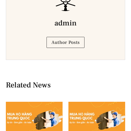
admin
Author Posts
Related News