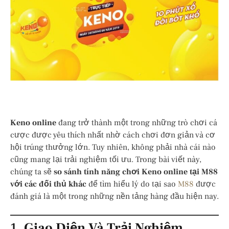
Keno online
đang trở thành một trong những trò chơi cá
cược được yêu thích nhất nhờ cách chơi đơn giản và cơ
hội trúng thưởng lớn. Tuy nhiên, không phải nhà cái nào
cũng mang lại trải nghiệm tối ưu. Trong bài viết này,
chúng ta sẽ
so sánh tính năng chơi Keno online tại M88
với các đối thủ khác
để tìm hiểu lý do tại sao
M88
được
đánh giá là một trong những nền tảng hàng đầu hiện nay.
1.
Giao Diện Và Trải Nghiệm