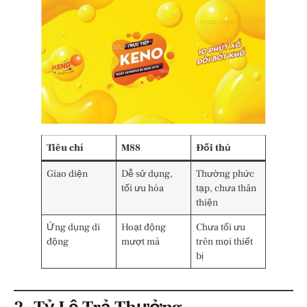
Tiêu chí
M88
Đối thủ
Giao diện
Dễ sử dụng,
Thường phức
tối ưu hóa
tạp, chưa thân
thiện
Ứng dụng di
Hoạt động
Chưa tối ưu
động
mượt mà
trên mọi thiết
bị