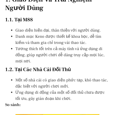
Người Dùng
1.1. Tại M88
Giao diện hiện đại, thân thiện với người dùng.
Danh mục Keno được thiết kế khoa học, dễ tìm
kiếm và tham gia chỉ trong vài thao tác.
Tương thích tốt trên cả máy tính và ứng dụng di
động, giúp người chơi dễ dàng truy cập mọi lúc,
mọi nơi.
1.2. Tại Các Nhà Cái Đối Thủ
Một số nhà cái có giao diện phức tạp, khó thao tác,
đặc biệt với người chơi mới.
Ứng dụng di động của một số đối thủ chưa được
tối ưu, gây gián đoạn khi chơi.
So sánh: