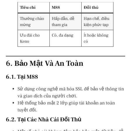
Tiêu chí
M88
Đối thủ
Thưởng chào
Hấp dẫn, dễ
Hạn chế, điều
mừng
tham gia
kiện phức tạp
Ưu đãi cho
Có, đa dạng
Ít hoặc không
Keno
có
6.
Bảo Mật Và An Toàn
6.1. Tại M88
Sử dụng công nghệ mã hóa SSL để bảo vệ thông tin
và giao dịch của người chơi.
Hệ thống bảo mật 2 lớp giúp tài khoản an toàn
tuyệt đối.
6.2. Tại Các Nhà Cái Đối Thủ