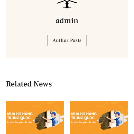
admin
Author Posts
Related News