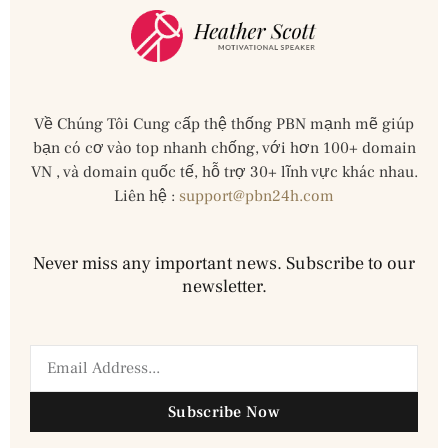
Về Chúng Tôi Cung cấp thệ thống PBN mạnh mẽ giúp
bạn có cơ vào top nhanh chống, với hơn 100+ domain
VN , và domain quốc tế, hỗ trợ 30+ lĩnh vực khác nhau.
Liên hệ :
support@pbn24h.com
Never miss any important news. Subscribe to our
newsletter.
Subscribe Now