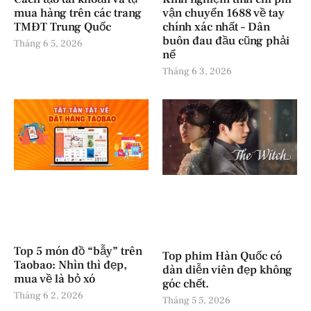
mua hàng trên các trang
vận chuyển 1688 về tay
TMĐT Trung Quốc
chính xác nhất – Dân
buôn đau đầu cũng phải
Tháng 6 5, 2026
nể
Tháng 6 3, 2026
Top 5 món đồ “bẫy” trên
Top phim Hàn Quốc có
Taobao: Nhìn thì đẹp,
dàn diễn viên đẹp không
mua về là bỏ xó
góc chết.
Tháng 6 2, 2026
Tháng 5 5, 2026