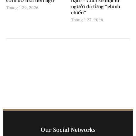
sớm đỡ mất tiền ngu
bạn? – Chia sẻ thật từ
người đã từng “chinh
Tháng 1 29, 2026
chiến”
Tháng 1 27, 2026
Our Social Networks