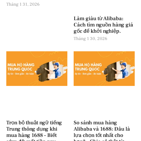
Tháng 1 31, 2026
Làm giàu từ Alibaba:
Cách tìm nguồn hàng giá
gốc để khởi nghiệp.
Tháng 1 30, 2026
Trọn bộ thuật ngữ tiếng
So sánh mua hàng
Trung thông dụng khi
Alibaba và 1688: Đâu là
mua hàng 1688 – Biết
lựa chọn tốt nhất cho