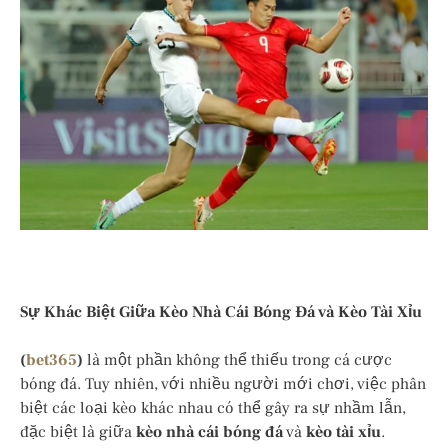
Sự Khác Biệt Giữa Kèo Nhà Cái Bóng Đá và Kèo Tài Xỉu
(
bet365
)
là một phần không thể thiếu trong cá cược
bóng đá. Tuy nhiên, với nhiều người mới chơi, việc phân
biệt các loại kèo khác nhau có thể gây ra sự nhầm lẫn,
đặc biệt là giữa
kèo nhà cái bóng đá
và
kèo tài xỉu
.