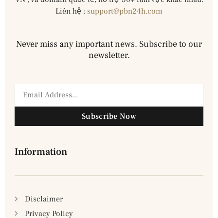
Liên hệ :
support@pbn24h.com
Never miss any important news. Subscribe to our
newsletter.
Subscribe Now
Information
Disclaimer
Privacy Policy