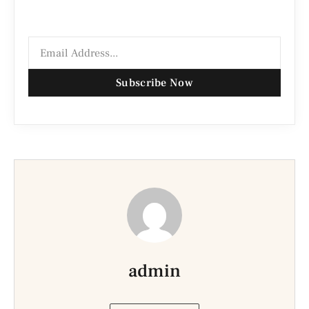
Subscribe Now
admin