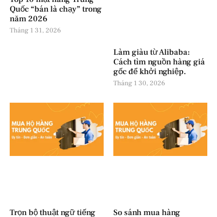
Quốc “bán là chạy” trong
năm 2026
Tháng 1 31, 2026
Làm giàu từ Alibaba:
Cách tìm nguồn hàng giá
gốc để khởi nghiệp.
Tháng 1 30, 2026
Trọn bộ thuật ngữ tiếng
So sánh mua hàng