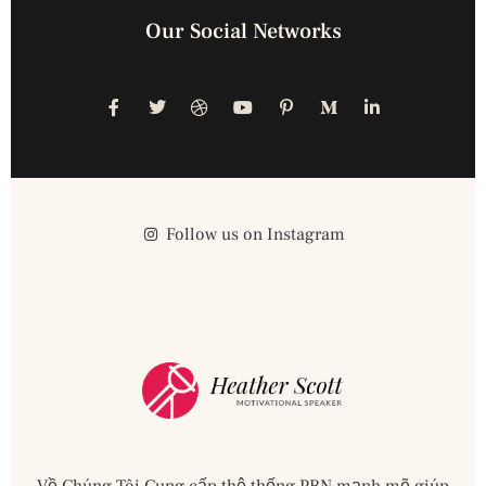
Our Social Networks
Follow us on Instagram
Về Chúng Tôi Cung cấp thệ thống PBN mạnh mẽ giúp