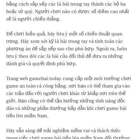
bằng cách sắp xếp các lá bài trong tay thành các bộ ba
hoặc tứ quý. Người chơi nào có được số điểm cao nhất
sẽ là người chiến thắng.
Để chơi hiệu quả, hãy lưu ý một số chiến thuật quan
trọng. Hãy xem xét kỹ lá bài trong tay và tính toán các
phương án để sắp xếp sao cho phù hợp. Ngoài ra, luôn
lưu ý theo dõi các lá bài của đối thủ để đưa ra những
đánh giá và quyết định phù hợp.
Trang web gamebai.today cung cấp một môi trường chơi
game an toàn và công bằng, nơi bạn có thể tham gia vào
các trận đấu với người chơi khác từ khắp nơi trên thế
giới. Bạn cũng có thể tận hưởng những tính năng độc
đáo và những phần thưởng hấp dẫn khi chơi game bài
tiến lên miền Nam.
Hãy sẵn sàng để trải nghiệm niềm vui và thách thức
trong việc chơi game bài tiến lên miền Nam đổi thưởng