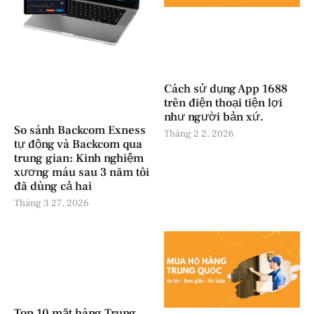
Cách sử dụng App 1688
trên điện thoại tiện lợi
như người bản xứ.
So sánh Backcom Exness
Tháng 2 2, 2026
tự động và Backcom qua
trung gian: Kinh nghiệm
xương máu sau 3 năm tôi
đã dùng cả hai
Tháng 3 27, 2026
Top 10 mặt hàng Trung