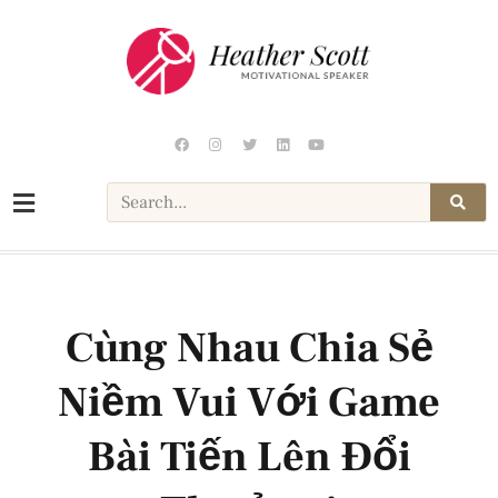
Cùng Nhau Chia Sẻ
Niềm Vui Với Game
Bài Tiến Lên Đổi