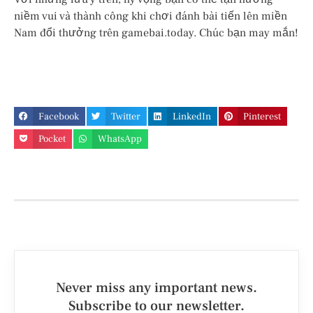
niềm vui và thành công khi chơi đánh bài tiến lên miền
Nam đổi thưởng trên gamebai.today. Chúc bạn may mắn!
Facebook
Twitter
LinkedIn
Pinterest
Pocket
WhatsApp
Never miss any important news.
Subscribe to our newsletter.