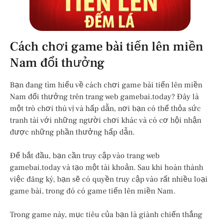
Cách chơi game bài tiến lên miền
Nam đổi thưởng
Bạn đang tìm hiểu về cách chơi game bài tiến lên miền
Nam đổi thưởng trên trang web gamebai.today? Đây là
một trò chơi thú vị và hấp dẫn, nơi bạn có thể thỏa sức
tranh tài với những người chơi khác và có cơ hội nhận
được những phần thưởng hấp dẫn.
Để bắt đầu, bạn cần truy cập vào trang web
gamebai.today và tạo một tài khoản. Sau khi hoàn thành
việc đăng ký, bạn sẽ có quyền truy cập vào rất nhiều loại
game bài, trong đó có game tiến lên miền Nam.
Trong game này, mục tiêu của bạn là giành chiến thắng