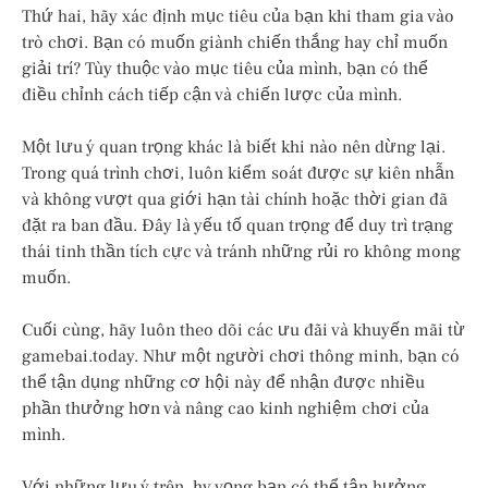
Thứ hai, hãy xác định mục tiêu của bạn khi tham gia vào
trò chơi. Bạn có muốn giành chiến thắng hay chỉ muốn
giải trí? Tùy thuộc vào mục tiêu của mình, bạn có thể
điều chỉnh cách tiếp cận và chiến lược của mình.
Một lưu ý quan trọng khác là biết khi nào nên dừng lại.
Trong quá trình chơi, luôn kiểm soát được sự kiên nhẫn
và không vượt qua giới hạn tài chính hoặc thời gian đã
đặt ra ban đầu. Đây là yếu tố quan trọng để duy trì trạng
thái tinh thần tích cực và tránh những rủi ro không mong
muốn.
Cuối cùng, hãy luôn theo dõi các ưu đãi và khuyến mãi từ
gamebai.today. Như một người chơi thông minh, bạn có
thể tận dụng những cơ hội này để nhận được nhiều
phần thưởng hơn và nâng cao kinh nghiệm chơi của
mình.
Với những lưu ý trên, hy vọng bạn có thể tận hưởng