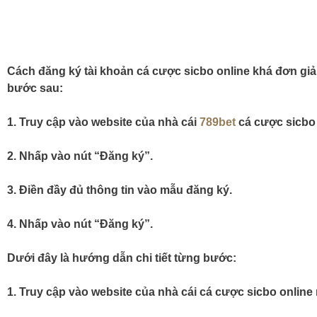
Cách đăng ký tài khoản cá cược sicbo online khá đơn giả
bước sau:
1. Truy cập vào website của nhà cái
789bet
cá cược sicbo 
2. Nhấp vào nút “Đăng ký”.
3. Điền đầy đủ thông tin vào mẫu đăng ký.
4. Nhấp vào nút “Đăng ký”.
Dưới đây là hướng dẫn chi tiết từng bước:
1. Truy cập vào website của nhà cái cá cược sicbo online