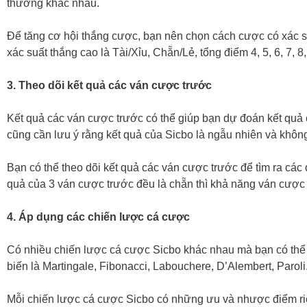
thưởng khác nhau.
Để tăng cơ hội thắng cược, bạn nên chọn cách cược có xác s
xác suất thắng cao là Tài/Xỉu, Chẵn/Lẻ, tổng điểm 4, 5, 6, 7, 8, 
3. Theo dõi kết quả các ván cược trước
Kết quả các ván cược trước có thể giúp bạn dự đoán kết quả
cũng cần lưu ý rằng kết quả của Sicbo là ngẫu nhiên và không
Bạn có thể theo dõi kết quả các ván cược trước để tìm ra các q
quả của 3 ván cược trước đều là chẵn thì khả năng ván cược t
4. Áp dụng các chiến lược cá cược
Có nhiều chiến lược cá cược Sicbo khác nhau mà bạn có thể
biến là Martingale, Fibonacci, Labouchere, D’Alembert, Paroli
Mỗi chiến lược cá cược Sicbo có những ưu và nhược điểm riê