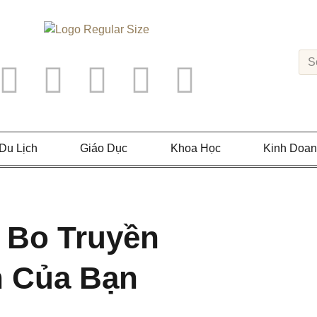
Du Lịch
Giáo Dục
Khoa Học
Kinh Doa
c Bo Truyền
n Của Bạn