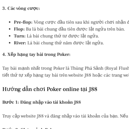
3. Các vòng cược:
Pre-flop:
Vòng cược đầu tiên sau khi người chơi nhận đ
Flop:
Ba lá bài chung đầu tiên được lật ngửa trên bàn.
Turn:
Lá bài chung thứ tư được lật ngửa.
River:
Lá bài chung thứ năm được lật ngửa.
4. Xếp hạng tay bài trong Poker:
Tay bài mạnh nhất trong Poker là Thùng Phá Sảnh (Royal Flush)
tiết thứ tự xếp hạng tay bài trên website J88 hoặc các trang 
Hướng dẫn chơi Poker online tại J88
Bước 1: Đăng nhập vào tài khoản J88
Truy cập website J88 và đăng nhập vào tài khoản của bạn. Nếu