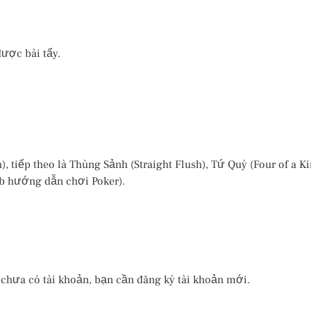
ược bài tẩy.
, tiếp theo là Thùng Sảnh (Straight Flush), Tứ Quý (Four of a K
web hướng dẫn chơi Poker).
 chưa có tài khoản, bạn cần đăng ký tài khoản mới.