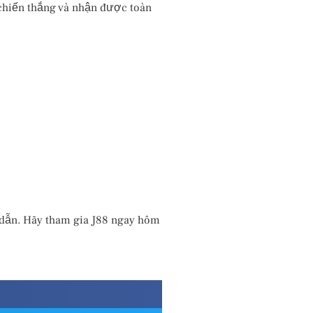
 chiến thắng và nhận được toàn
 dẫn. Hãy tham gia J88 ngay hôm