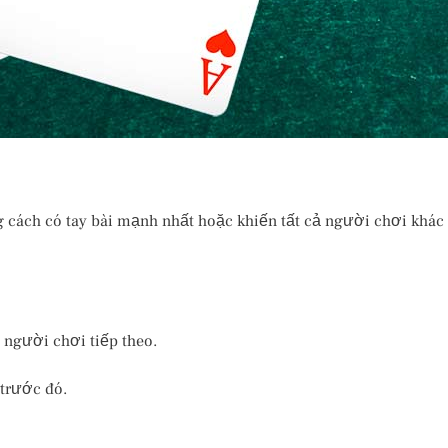
g cách có tay bài mạnh nhất hoặc khiến tất cả người chơi khác 
người chơi tiếp theo.
trước đó.