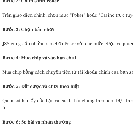
Bước 2: Chọn sảnh Poker
Trên giao diện chính, chọn mục “Poker” hoặc “Casino trực tu
Bước 3: Chọn bàn chơi
J88 cung cấp nhiều bàn chơi Poker với các mức cược và phiên
Bước 4: Mua chip và vào bàn chơi
Mua chip bằng cách chuyển tiền từ tài khoản chính của bạn sang
Bước 5: Đặt cược và chơi theo luật
Quan sát bài tẩy của bạn và các lá bài chung trên bàn. Dựa trê
in.
Bước 6: So bài và nhận thưởng