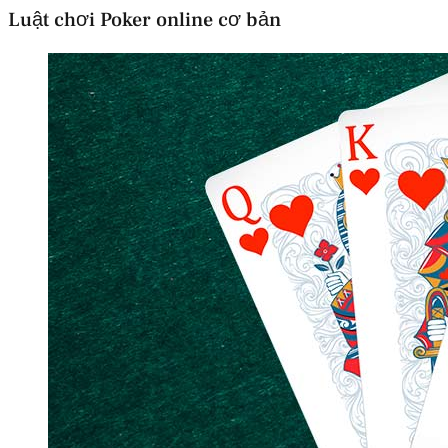
Luật chơi Poker online cơ bản