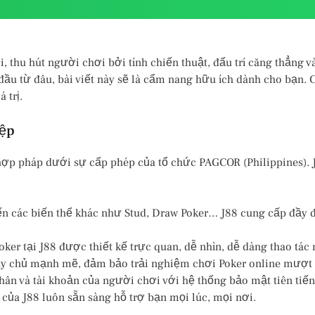
, thu hút người chơi bởi tính chiến thuật, đấu trí căng thẳng v
ầu từ đâu, bài viết này sẽ là cẩm nang hữu ích dành cho bạn.
 trị.
iệp
g hợp pháp dưới sự cấp phép của tổ chức PAGCOR (Philippines)
 các biến thể khác như Stud, Draw Poker… J88 cung cấp đầy đ
ker tại J88 được thiết kế trực quan, dễ nhìn, dễ dàng thao tác
y chủ mạnh mẽ, đảm bảo trải nghiệm chơi Poker online mượt 
hân và tài khoản của người chơi với hệ thống bảo mật tiên tiến
ủa J88 luôn sẵn sàng hỗ trợ bạn mọi lúc, mọi nơi.