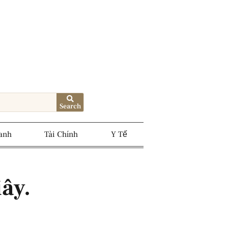
Search
anh
Tài Chính
Y Tế
iây.