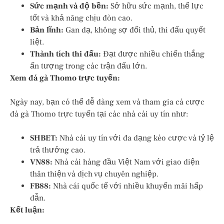
Sức mạnh và độ bền:
Sở hữu sức mạnh, thể lực
tốt và khả năng chịu đòn cao.
Bản lĩnh:
Gan dạ, không sợ đối thủ, thi đấu quyết
liệt.
Thành tích thi đấu:
Đạt được nhiều chiến thắng
ấn tượng trong các trận đấu lớn.
Xem đá gà Thomo trực tuyến:
Ngày nay, bạn có thể dễ dàng xem và tham gia cá cược
đá gà Thomo trực tuyến tại các nhà cái uy tín như:
SHBET:
Nhà cái uy tín với đa dạng kèo cược và tỷ lệ
trả thưởng cao.
VN88:
Nhà cái hàng đầu Việt Nam với giao diện
thân thiện và dịch vụ chuyên nghiệp.
FB88:
Nhà cái quốc tế với nhiều khuyến mãi hấp
dẫn.
Kết luận: