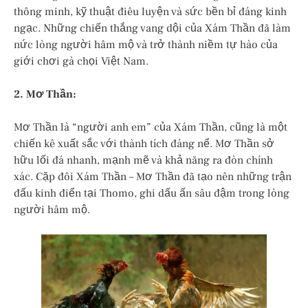
thông minh, kỹ thuật điêu luyện và sức bền bỉ đáng kinh
ngạc. Những chiến thắng vang dội của Xám Thần đã làm
nức lòng người hâm mộ và trở thành niềm tự hào của
giới chơi gà chọi Việt Nam.
2. Mơ Thần:
Mơ Thần là “người anh em” của Xám Thần, cũng là một
chiến kê xuất sắc với thành tích đáng nể. Mơ Thần sở
hữu lối đá nhanh, mạnh mẽ và khả năng ra đòn chính
xác. Cặp đôi Xám Thần – Mơ Thần đã tạo nên những trận
đấu kinh điển tại Thomo, ghi dấu ấn sâu đậm trong lòng
người hâm mộ.