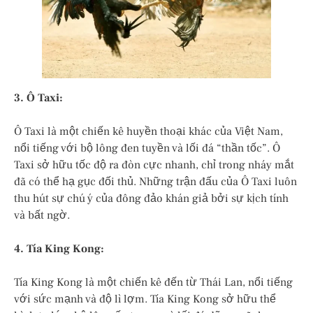
3. Ô Taxi:
Ô Taxi là một chiến kê huyền thoại khác của Việt Nam,
nổi tiếng với bộ lông đen tuyền và lối đá “thần tốc”. Ô
Taxi sở hữu tốc độ ra đòn cực nhanh, chỉ trong nháy mắt
đã có thể hạ gục đối thủ. Những trận đấu của Ô Taxi luôn
thu hút sự chú ý của đông đảo khán giả bởi sự kịch tính
và bất ngờ.
4. Tía King Kong:
Tía King Kong là một chiến kê đến từ Thái Lan, nổi tiếng
với sức mạnh và độ lì lợm. Tía King Kong sở hữu thể