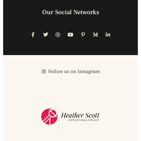
Our Social Networks
Follow us on Instagram