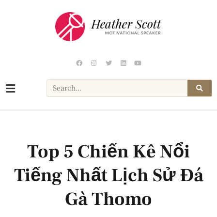
Top 5 Chiến Kê Nổi
Tiếng Nhất Lịch Sử Đá
Gà Thomo