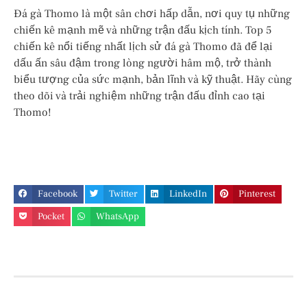
Đá gà Thomo là một sân chơi hấp dẫn, nơi quy tụ những
chiến kê mạnh mẽ và những trận đấu kịch tính. Top 5
chiến kê nổi tiếng nhất lịch sử đá gà Thomo đã để lại
dấu ấn sâu đậm trong lòng người hâm mộ, trở thành
biểu tượng của sức mạnh, bản lĩnh và kỹ thuật. Hãy cùng
theo dõi và trải nghiệm những trận đấu đỉnh cao tại
Thomo!
Facebook
Twitter
LinkedIn
Pinterest
Pocket
WhatsApp