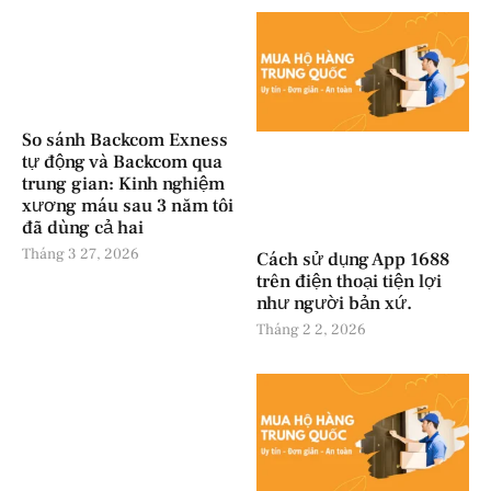
So sánh Backcom Exness
tự động và Backcom qua
trung gian: Kinh nghiệm
xương máu sau 3 năm tôi
đã dùng cả hai
Tháng 3 27, 2026
Cách sử dụng App 1688
trên điện thoại tiện lợi
như người bản xứ.
Tháng 2 2, 2026