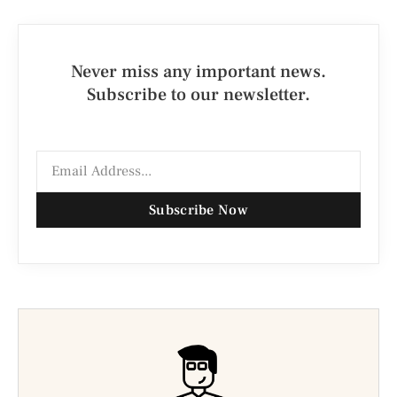
Never miss any important news.
Subscribe to our newsletter.
Subscribe Now