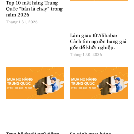
Top 10 mặt hàng Trung
Quốc “bán là chạy” trong
năm 2026
Tháng 1 31, 2026
Làm giàu từ Alibaba:
Cách tìm nguồn hàng giá
gốc để khởi nghiệp.
Tháng 1 30, 2026