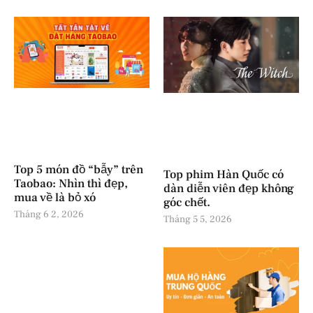
Top 5 món đồ “bẫy” trên
Top phim Hàn Quốc có
Taobao: Nhìn thì đẹp,
dàn diễn viên đẹp không
mua về là bỏ xó
góc chết.
Tháng 6 2, 2026
Tháng 5 5, 2026