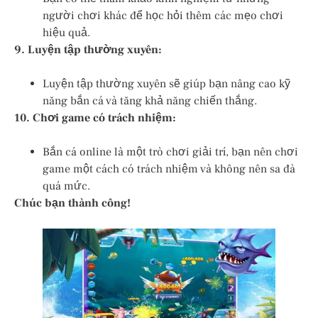
người chơi khác để học hỏi thêm các mẹo chơi
hiệu quả.
9. Luyện tập thường xuyên:
Luyện tập thường xuyên sẽ giúp bạn nâng cao kỹ
năng bắn cá và tăng khả năng chiến thắng.
10. Chơi game có trách nhiệm:
Bắn cá online là một trò chơi giải trí, bạn nên chơi
game một cách có trách nhiệm và không nên sa đà
quá mức.
Chúc bạn thành công!