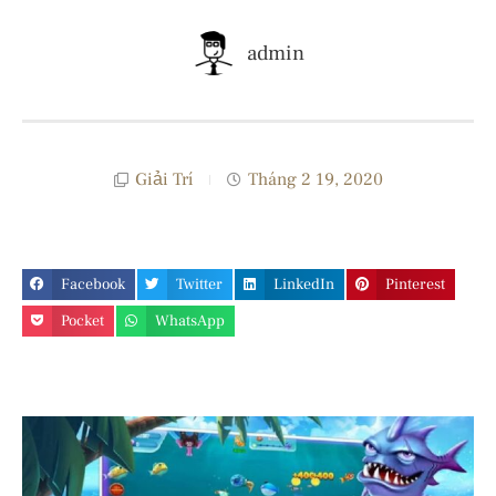
admin
Giải Trí
Tháng 2 19, 2020
Facebook
Twitter
LinkedIn
Pinterest
Pocket
WhatsApp