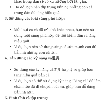
khác trong đàn sẽ có xu hướng bơi lại gần.
Do đó, bạn nên tập trung bắn hạ những con cá
trong đàn để tăng hiệu quả.
3. Sử dụng các loại súng phù hợp:
Mỗi loại cá có độ trâu bò khác nhau, bạn nên sử
dụng loại súng phù hợp để tiết kiệm đạn và tăng
hiệu quả.
Ví dụ, bạn nên sử dụng súng có sức mạnh cao để
bắn hạ những con cá lớn.
4. Tận dụng các kỹ năng và道具:
Sử dụng các kỹ năng và道具 hợp lý sẽ giúp bạn
tăng hiệu quả bắn cá.
Ví dụ, bạn có thể sử dụng kỹ năng “Băng cá” để làm
chậm tốc độ di chuyển của cá, giúp bạn dễ dàng
bắn hạ hơn.
5. Bình tĩnh và tập trung: