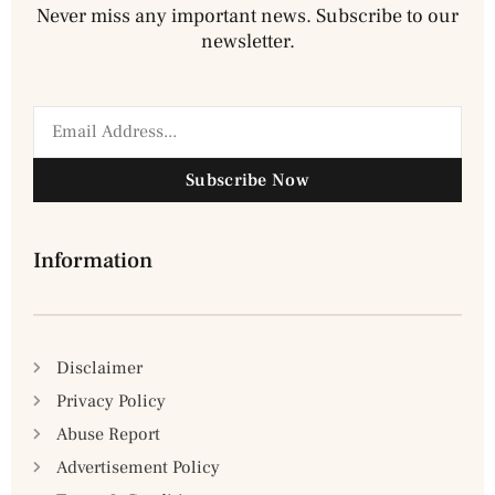
Never miss any important news. Subscribe to our
newsletter.
Subscribe Now
Information
Disclaimer
Privacy Policy
Abuse Report
Advertisement Policy