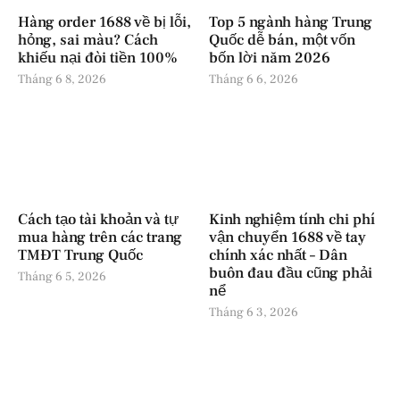
Hàng order 1688 về bị lỗi,
Top 5 ngành hàng Trung
hỏng, sai màu? Cách
Quốc dễ bán, một vốn
khiếu nại đòi tiền 100%
bốn lời năm 2026
Tháng 6 8, 2026
Tháng 6 6, 2026
Cách tạo tài khoản và tự
Kinh nghiệm tính chi phí
mua hàng trên các trang
vận chuyển 1688 về tay
TMĐT Trung Quốc
chính xác nhất – Dân
buôn đau đầu cũng phải
Tháng 6 5, 2026
nể
Tháng 6 3, 2026