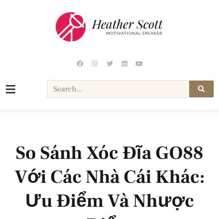
So Sánh Xóc Đĩa GO88
Với Các Nhà Cái Khác:
Ưu Điểm Và Nhược