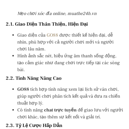
Mẹo chơi xóc đĩa online, muathe24h.vn
2.1. Giao Diện Thân Thiện, Hiện Đại
Giao diện của
GO88
được thiết kế hiện đại, dễ
nhìn, phù hợp với cả người chơi mới và người
chơi lâu năm.
Hình ảnh sắc nét, hiệu ứng âm thanh sống động,
tạo cảm giác như đang chơi trực tiếp tại các sòng
bài.
2.2. Tính Năng Nâng Cao
GO88
tích hợp tính năng xem lại lịch sử ván chơi,
giúp người chơi phân tích kết quả và đưa ra chiến
thuật hợp lý.
Có tính năng
chat trực tuyến
để giao lưu với người
chơi khác, tạo thêm sự kết nối và giải trí.
2.3. Tỷ Lệ Cược Hấp Dẫn