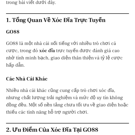
trong bài viết dưới đây.
1. Tổng Quan Về Xóc Đĩa Trực Tuyến
GO88
GO88 là một nhà cái nổi tiếng với nhiều trò chơi cá
cược, trong đó
xóc đĩa
trực tuyến được đánh giá cao
nhờ tính minh bạch, giao diện thân thiện và tỷ lệ cược
hấp dẫn.
Các Nhà Cái Khác
Nhiều nhà cái khác cũng cung cấp trò chơi xóc đĩa,
nhưng chất lượng trải nghiệm và mức độ uy tín không
đồng đều. Một số nền tảng chưa tối ưu về giao diện hoặc
thiếu các tính năng hỗ trợ người chơi.
2. Ưu Điểm Của Xóc Đĩa Tại GO88