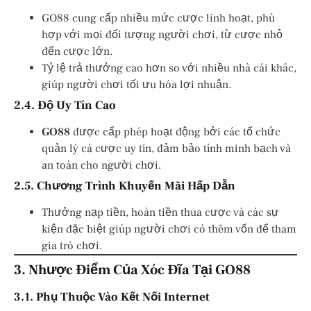
GO88 cung cấp nhiều mức cược linh hoạt, phù
hợp với mọi đối tượng người chơi, từ cược nhỏ
đến cược lớn.
Tỷ lệ trả thưởng cao hơn so với nhiều nhà cái khác,
giúp người chơi tối ưu hóa lợi nhuận.
2.4. Độ Uy Tín Cao
GO88
được cấp phép hoạt động bởi các tổ chức
quản lý cá cược uy tín, đảm bảo tính minh bạch và
an toàn cho người chơi.
2.5. Chương Trình Khuyến Mãi Hấp Dẫn
Thưởng nạp tiền, hoàn tiền thua cược và các sự
kiện đặc biệt giúp người chơi có thêm vốn để tham
gia trò chơi.
3. Nhược Điểm Của Xóc Đĩa Tại GO88
3.1. Phụ Thuộc Vào Kết Nối Internet