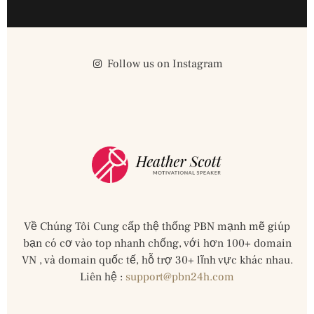
Follow us on Instagram
Về Chúng Tôi Cung cấp thệ thống PBN mạnh mẽ giúp
bạn có cơ vào top nhanh chống, với hơn 100+ domain
VN , và domain quốc tế, hỗ trợ 30+ lĩnh vực khác nhau.
Liên hệ :
support@pbn24h.com