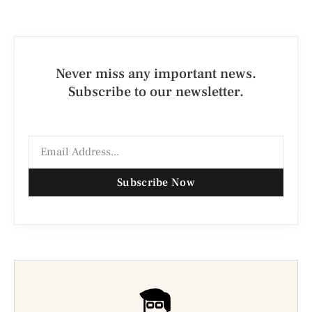
Never miss any important news.
Subscribe to our newsletter.
Subscribe Now