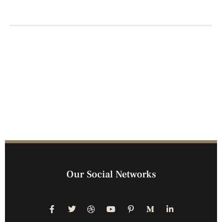
Our Social Networks