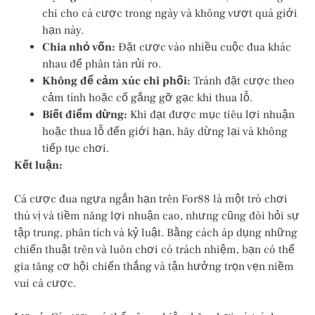
chi cho cá cược trong ngày và không vượt quá giới
hạn này.
Chia nhỏ vốn:
Đặt cược vào nhiều cuộc đua khác
nhau để phân tán rủi ro.
Không để cảm xúc chi phối:
Tránh đặt cược theo
cảm tính hoặc cố gắng gỡ gạc khi thua lỗ.
Biết điểm dừng:
Khi đạt được mục tiêu lợi nhuận
hoặc thua lỗ đến giới hạn, hãy dừng lại và không
tiếp tục chơi.
Kết luận:
Cá cược đua ngựa ngắn hạn trên For88 là một trò chơi
thú vị và tiềm năng lợi nhuận cao, nhưng cũng đòi hỏi sự
tập trung, phân tích và kỷ luật. Bằng cách áp dụng những
chiến thuật trên và luôn chơi có trách nhiệm, bạn có thể
gia tăng cơ hội chiến thắng và tận hưởng trọn vẹn niềm
vui cá cược.