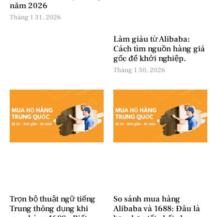
năm 2026
Tháng 1 31, 2026
Làm giàu từ Alibaba:
Cách tìm nguồn hàng giá
gốc để khởi nghiệp.
Tháng 1 30, 2026
Trọn bộ thuật ngữ tiếng
So sánh mua hàng
Trung thông dụng khi
Alibaba và 1688: Đâu là