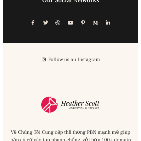
Our Social Networks
Follow us on Instagram
Về Chúng Tôi Cung cấp thệ thống PBN mạnh mẽ giúp
bạn có cơ vào top nhanh chống, với hơn 100+ domain