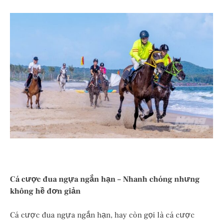
Cá cược đua ngựa ngắn hạn – Nhanh chóng nhưng
không hề đơn giản
Cá cược đua ngựa ngắn hạn, hay còn gọi là cá cược