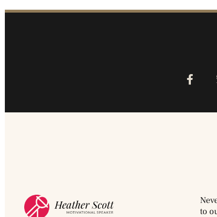
Neve
to o