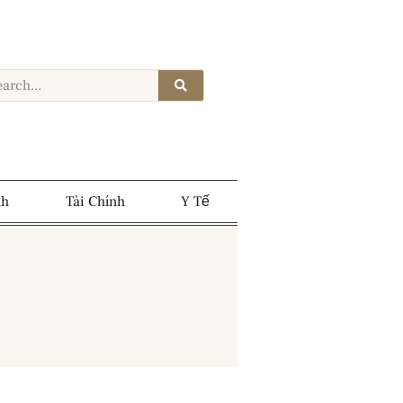
nh
Tài Chính
Y Tế