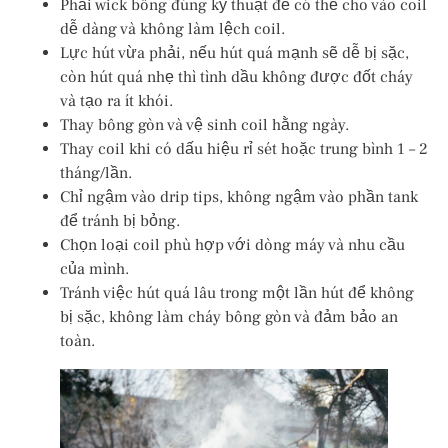
Phải wick bông đúng kỹ thuật để có thể cho vào coil
dễ dàng và không làm lệch coil.
Lực hút vừa phải, nếu hút quá mạnh sẽ dễ bị sặc,
còn hút quá nhẹ thì tình dầu không được đốt cháy
và tạo ra ít khói.
Thay bông gòn và vệ sinh coil hằng ngày.
Thay coil khi có dấu hiệu rỉ sét hoặc trung bình 1 – 2
tháng/lần.
Chỉ ngậm vào drip tips, không ngậm vào phần tank
để tránh bị bỏng.
Chọn loại coil phù hợp với dòng máy và nhu cầu
của mình.
Tránh việc hút quá lâu trong một lần hút để không
bị sặc, không làm cháy bông gòn và đảm bảo an
toàn.