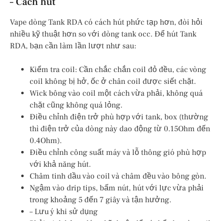
– Cách hút
Vape dòng Tank RDA có cách hút phức tạp hơn, đòi hỏi
nhiều kỹ thuật hơn so với dòng tank occ. Để hút Tank
RDA, bạn cần làm lần lượt như sau:
Kiểm tra coil: Cần chắc chắn coil đỏ đều, các vòng
coil không bị hở, ốc ở chân coil được siết chặt.
Wick bông vào coil một cách vừa phải, không quá
chặt cũng không quá lỏng.
Điều chỉnh điện trở phù hợp với tank, box (thường
thì điện trở của dòng này dao động từ 0.15Ohm đến
0.4Ohm).
Điều chỉnh công suất máy và lỗ thông gió phù hợp
với khả năng hút.
Châm tinh dầu vào coil và châm đều vào bông gòn.
Ngậm vào drip tips, bấm nút, hút với lực vừa phải
trong khoảng 5 đến 7 giây và tận hưởng.
– Lưu ý khi sử dụng