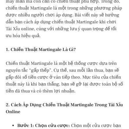
may mắn mà còn cần có chiến thuật phù hợp. Trong đó,
chiến thuật Martingale là một trong những phương pháp
được nhiều người chơi áp dụng. Bài viết này sẽ hướng
dẫn bạn cách áp dụng chiến thuật Martingale khi chơi
Tài Xỉu online, cùng với những lưu ý quan trọng để tối
ưu hóa hiệu quả.
1. Chiến Thuật Martingale Là Gì?
Chiến thuật Martingale là một hệ thống cược dựa trên
nguyên tắc “gấp thếp”. Cụ thể, sau mỗi lần thua, bạn sẽ
gấp đôi số tiền cược ở ván tiếp theo. Mục tiêu của chiến
thuật này là khi bạn thắng, bạn sẽ gỡ lại được toàn bộ số
tiền đã thua và có thêm lợi nhuận.
2. Cách Áp Dụng Chiến Thuật Martingale Trong Tài Xỉu
Online
Bước 1: Chọn cửa cược:
Chọn một cửa cược bạn