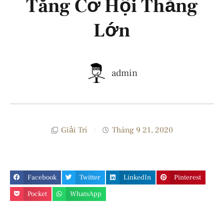
Tăng Cơ Hội Thắng
Lớn
admin
Giải Trí
Tháng 9 21, 2020
Facebook
Twitter
LinkedIn
Pinterest
Pocket
WhatsApp