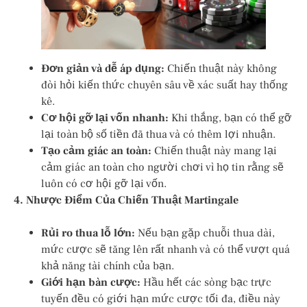
Đơn giản và dễ áp dụng:
Chiến thuật này không
đòi hỏi kiến thức chuyên sâu về xác suất hay thống
kê.
Cơ hội gỡ lại vốn nhanh:
Khi thắng, bạn có thể gỡ
lại toàn bộ số tiền đã thua và có thêm lợi nhuận.
Tạo cảm giác an toàn:
Chiến thuật này mang lại
cảm giác an toàn cho người chơi vì họ tin rằng sẽ
luôn có cơ hội gỡ lại vốn.
4. Nhược Điểm Của Chiến Thuật Martingale
Rủi ro thua lỗ lớn:
Nếu bạn gặp chuỗi thua dài,
mức cược sẽ tăng lên rất nhanh và có thể vượt quá
khả năng tài chính của bạn.
Giới hạn bàn cược:
Hầu hết các sòng bạc trực
tuyến đều có giới hạn mức cược tối đa, điều này