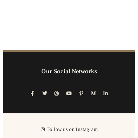
Our Social Networks
Follow us on Instagram