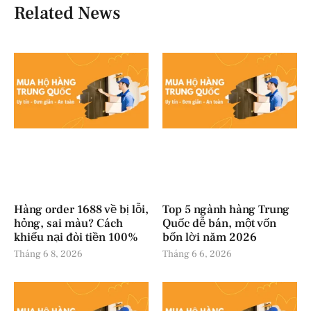
Related News
Hàng order 1688 về bị lỗi,
Top 5 ngành hàng Trung
hỏng, sai màu? Cách
Quốc dễ bán, một vốn
khiếu nại đòi tiền 100%
bốn lời năm 2026
Tháng 6 8, 2026
Tháng 6 6, 2026