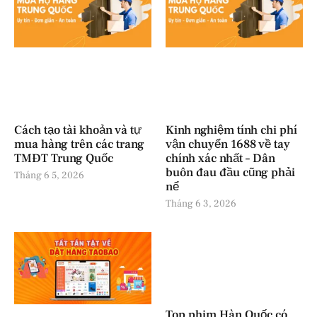
Cách tạo tài khoản và tự
Kinh nghiệm tính chi phí
mua hàng trên các trang
vận chuyển 1688 về tay
TMĐT Trung Quốc
chính xác nhất – Dân
buôn đau đầu cũng phải
Tháng 6 5, 2026
nể
Tháng 6 3, 2026
Top phim Hàn Quốc có