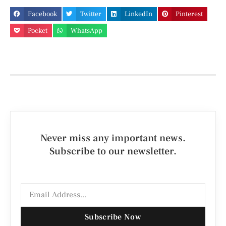
Facebook
Twitter
LinkedIn
Pinterest
Pocket
WhatsApp
Never miss any important news.
Subscribe to our newsletter.
Subscribe Now