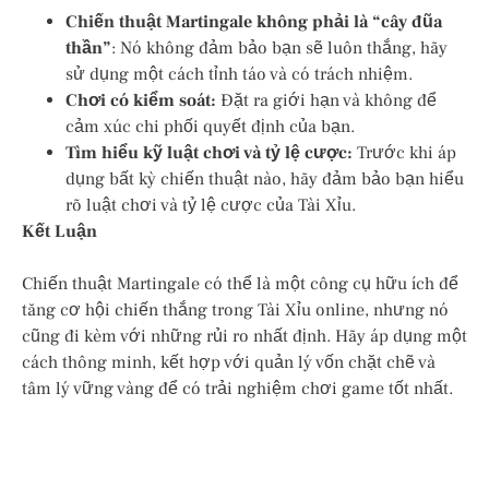
Chiến thuật Martingale không phải là “cây đũa
thần”
: Nó không đảm bảo bạn sẽ luôn thắng, hãy
sử dụng một cách tỉnh táo và có trách nhiệm.
Chơi có kiểm soát:
Đặt ra giới hạn và không để
cảm xúc chi phối quyết định của bạn.
Tìm hiểu kỹ luật chơi và tỷ lệ cược:
Trước khi áp
dụng bất kỳ chiến thuật nào, hãy đảm bảo bạn hiểu
rõ luật chơi và tỷ lệ cược của Tài Xỉu.
Kết Luận
Chiến thuật Martingale có thể là một công cụ hữu ích để
tăng cơ hội chiến thắng trong Tài Xỉu online, nhưng nó
cũng đi kèm với những rủi ro nhất định. Hãy áp dụng một
cách thông minh, kết hợp với quản lý vốn chặt chẽ và
tâm lý vững vàng để có trải nghiệm chơi game tốt nhất.