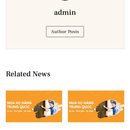
admin
Author Posts
Related News