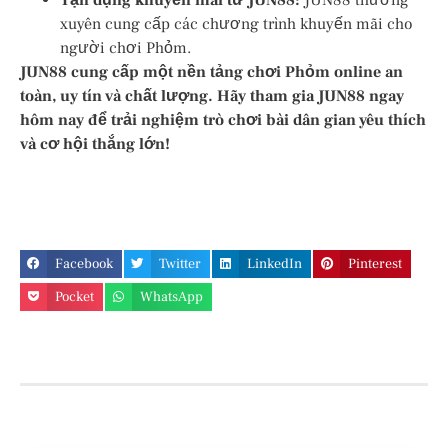
Tận dụng khuyến mãi từ JUN88:
JUN88 thường
xuyên cung cấp các chương trình khuyến mãi cho
người chơi Phỏm.
JUN88 cung cấp một nền tảng chơi Phỏm online an
toàn, uy tín và chất lượng. Hãy tham gia JUN88 ngay
hôm nay để trải nghiệm trò chơi bài dân gian yêu thích
và cơ hội thắng lớn!
Facebook
Twitter
LinkedIn
Pinterest
Pocket
WhatsApp