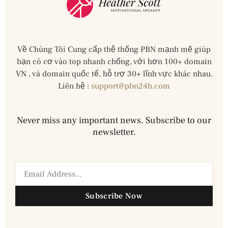
Về Chúng Tôi Cung cấp thệ thống PBN mạnh mẽ giúp
bạn có cơ vào top nhanh chống, với hơn 100+ domain
VN , và domain quốc tế, hỗ trợ 30+ lĩnh vực khác nhau.
Liên hệ :
support@pbn24h.com
Never miss any important news. Subscribe to our
newsletter.
Subscribe Now