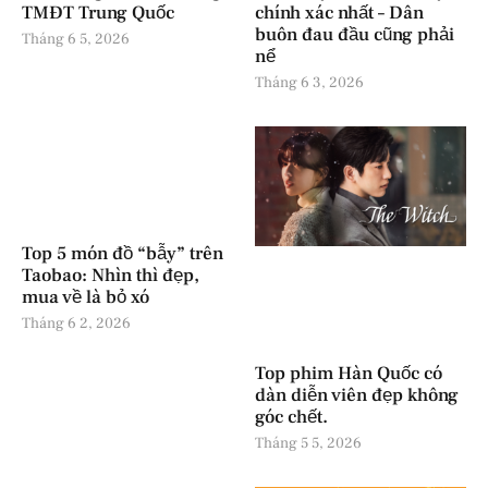
TMĐT Trung Quốc
chính xác nhất – Dân
buôn đau đầu cũng phải
Tháng 6 5, 2026
nể
Tháng 6 3, 2026
Top 5 món đồ “bẫy” trên
Taobao: Nhìn thì đẹp,
mua về là bỏ xó
Tháng 6 2, 2026
Top phim Hàn Quốc có
dàn diễn viên đẹp không
góc chết.
Tháng 5 5, 2026