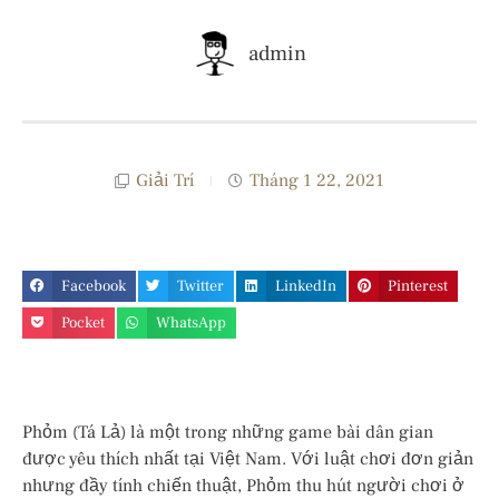
admin
Giải Trí
Tháng 1 22, 2021
Facebook
Twitter
LinkedIn
Pinterest
Pocket
WhatsApp
Phỏm (Tá Lả) là một trong những game bài dân gian
được yêu thích nhất tại Việt Nam. Với luật chơi đơn giản
nhưng đầy tính chiến thuật, Phỏm thu hút người chơi ở