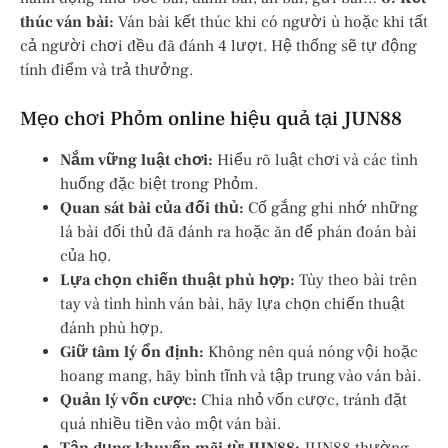
thúc ván bài:
Ván bài kết thúc khi có người ù hoặc khi tất
cả người chơi đều đã đánh 4 lượt. Hệ thống sẽ tự động
tính điểm và trả thưởng.
Mẹo chơi Phỏm online hiệu quả tại JUN88
Nắm vững luật chơi:
Hiểu rõ luật chơi và các tình
huống đặc biệt trong Phỏm.
Quan sát bài của đối thủ:
Cố gắng ghi nhớ những
lá bài đối thủ đã đánh ra hoặc ăn để phán đoán bài
của họ.
Lựa chọn chiến thuật phù hợp:
Tùy theo bài trên
tay và tình hình ván bài, hãy lựa chọn chiến thuật
đánh phù hợp.
Giữ tâm lý ổn định:
Không nên quá nóng vội hoặc
hoang mang, hãy bình tĩnh và tập trung vào ván bài.
Quản lý vốn cược:
Chia nhỏ vốn cược, tránh đặt
quá nhiều tiền vào một ván bài.