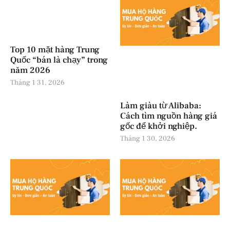
Top 10 mặt hàng Trung
Quốc “bán là chạy” trong
năm 2026
Tháng 1 31, 2026
Làm giàu từ Alibaba:
Cách tìm nguồn hàng giá
gốc để khởi nghiệp.
Tháng 1 30, 2026