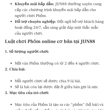
Khuyến mãi hấp dẫn:
JUN88 thường xuyên cung
cấp các chương trình khuyến mãi hấp dẫn cho
người chơi Phỏm.
Hỗ trợ chuyên nghiệp:
Đội ngũ hỗ trợ khách hàng
hoạt động 24/7, sẵn sàng giải đáp mọi thắc mắc
của người chơi.
Luật chơi Phỏm online cơ bản tại JUN88
1. Số lượng người chơi:
Một ván Phỏm thường có từ 2 đến 4 người chơi.
2. Chia bài:
Mỗi người chơi sẽ được chia 9 lá bài.
Số lá bài còn lại được đặt ở giữa bàn gọi là nọc.
3. Mục tiêu của trò chơi:
Mục tiêu của Phỏm là tạo ra các “phỏm” (bộ bài) và