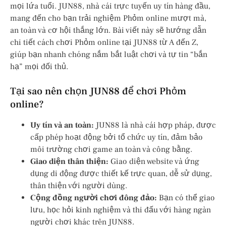
mọi lứa tuổi. JUN88, nhà cái trực tuyến uy tín hàng đầu,
mang đến cho bạn trải nghiệm Phỏm online mượt mà,
an toàn và cơ hội thắng lớn. Bài viết này sẽ hướng dẫn
chi tiết cách chơi Phỏm online tại JUN88 từ A đến Z,
giúp bạn nhanh chóng nắm bắt luật chơi và tự tin “bắn
hạ” mọi đối thủ.
Tại sao nên chọn JUN88 để chơi Phỏm
online?
Uy tín và an toàn:
JUN88 là nhà cái hợp pháp, được
cấp phép hoạt động bởi tổ chức uy tín, đảm bảo
môi trường chơi game an toàn và công bằng.
Giao diện thân thiện:
Giao diện website và ứng
dụng di động được thiết kế trực quan, dễ sử dụng,
thân thiện với người dùng.
Cộng đồng người chơi đông đảo:
Bạn có thể giao
lưu, học hỏi kinh nghiệm và thi đấu với hàng ngàn
người chơi khác trên JUN88.