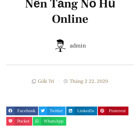
Nền Tảng Nổ Hũ
Online
admin
Giải Trí
Tháng 2 22, 2020
Facebook
Twitter
LinkedIn
Pinterest
Pocket
WhatsApp