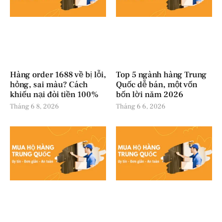
Hàng order 1688 về bị lỗi,
Top 5 ngành hàng Trung
hỏng, sai màu? Cách
Quốc dễ bán, một vốn
khiếu nại đòi tiền 100%
bốn lời năm 2026
Tháng 6 8, 2026
Tháng 6 6, 2026