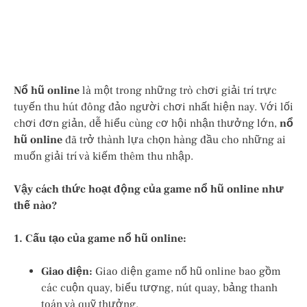
Nổ hũ online
là một trong những trò chơi giải trí trực
tuyến thu hút đông đảo người chơi nhất hiện nay. Với lối
chơi đơn giản, dễ hiểu cùng cơ hội nhận thưởng lớn,
nổ
hũ online
đã trở thành lựa chọn hàng đầu cho những ai
muốn giải trí và kiếm thêm thu nhập.
Vậy cách thức hoạt động của game nổ hũ online như
thế nào?
1. Cấu tạo của game nổ hũ online:
Giao diện:
Giao diện game nổ hũ online bao gồm
các cuộn quay, biểu tượng, nút quay, bảng thanh
toán và quỹ thưởng.