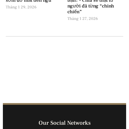
sớm đỡ mất tiền ngu
bạn? – Chia sẻ thật từ
người đã từng “chinh
Tháng 1 29, 2026
chiến”
Tháng 1 27, 2026
Our Social Networks