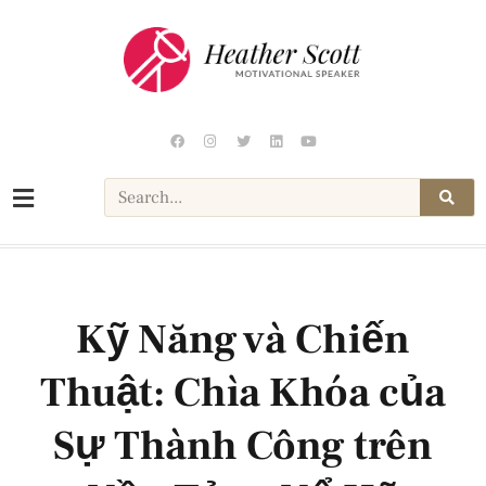
Kỹ Năng và Chiến
Thuật: Chìa Khóa của
Sự Thành Công trên