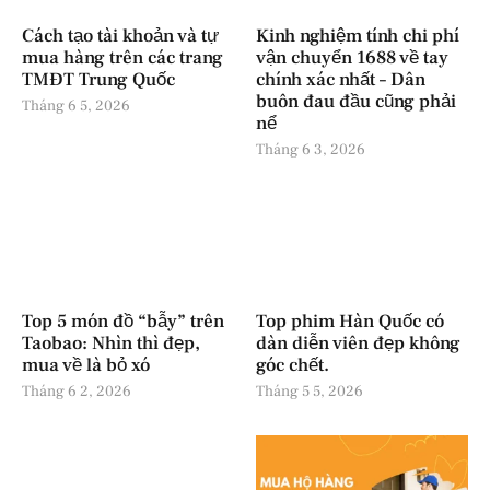
Cách tạo tài khoản và tự
Kinh nghiệm tính chi phí
mua hàng trên các trang
vận chuyển 1688 về tay
TMĐT Trung Quốc
chính xác nhất – Dân
buôn đau đầu cũng phải
Tháng 6 5, 2026
nể
Tháng 6 3, 2026
Top 5 món đồ “bẫy” trên
Top phim Hàn Quốc có
Taobao: Nhìn thì đẹp,
dàn diễn viên đẹp không
mua về là bỏ xó
góc chết.
Tháng 6 2, 2026
Tháng 5 5, 2026