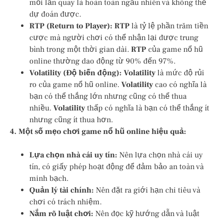
mỗi lần quay là hoàn toàn ngẫu nhiên và không thể
dự đoán được.
RTP (Return to Player):
RTP
là tỷ lệ phần trăm tiền
cược mà người chơi có thể nhận lại được trung
bình trong một thời gian dài.
RTP
của game nổ hũ
online thường dao động từ 90% đến 97%.
Volatility (Độ biến động):
Volatility
là mức độ rủi
ro của game nổ hũ online.
Volatility
cao có nghĩa là
bạn có thể thắng lớn nhưng cũng có thể thua
nhiều.
Volatility
thấp có nghĩa là bạn có thể thắng ít
nhưng cũng ít thua hơn.
4. Một số mẹo chơi game nổ hũ online hiệu quả:
Lựa chọn nhà cái uy tín:
Nên lựa chọn nhà cái uy
tín, có giấy phép hoạt động để đảm bảo an toàn và
minh bạch.
Quản lý tài chính:
Nên đặt ra giới hạn chi tiêu và
chơi có trách nhiệm.
Nắm rõ luật chơi:
Nên đọc kỹ hướng dẫn và luật