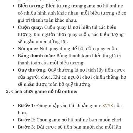
Biểu tượng:
Biểu tượng trong game nổ hũ online
có nhiều hình ảnh khác nhau, mỗi biểu tượng sẽ có
giá trị thanh toán khác nhau.
Cuộn quay:
Cuộn quay là nơi hiển thị các biểu
tượng. Khi người chơi quay cuộn, các biểu tượng
sẽ ngẫu nhiên dừng lại.
Nút quay:
Nút quay dùng để bắt đầu quay cuộn.
Bảng thanh toán:
Bảng thanh toán hiển thị giá trị
thanh toán của mỗi biểu tượng.
Quỹ thưởng:
Quỹ thưởng là nơi tích lũy tiền cược
của người chơi. Khi có người chơi chiến thắng, họ
sẽ nhận được toàn bộ quỹ thưởng.
2. Cách chơi game nổ hũ online:
Bước 1:
Đăng nhập vào tài khoản game
SV88
của
bạn.
Bước 2:
Chọn game nổ hũ online bạn muốn chơi.
Bước 3:
Đặt cược số tiền bạn muốn cho mỗi lần