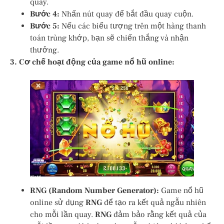
quay.
Bước 4:
Nhấn nút quay để bắt đầu quay cuộn.
Bước 5:
Nếu các biểu tượng trên một hàng thanh
toán trùng khớp, bạn sẽ chiến thắng và nhận
thưởng.
3. Cơ chế hoạt động của game nổ hũ online:
RNG (Random Number Generator):
Game nổ hũ
online sử dụng
RNG
để tạo ra kết quả ngẫu nhiên
cho mỗi lần quay.
RNG
đảm bảo rằng kết quả của