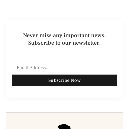
Never miss any important news.
Subscribe to our newsletter.
Subscribe Now