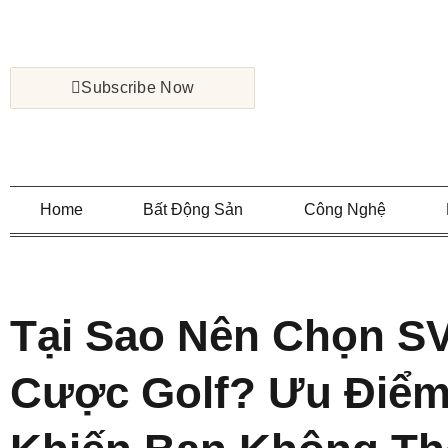
Subscribe Now
Home
Bất Động Sản
Công Nghệ
Tại Sao Nên Chọn S
Cược Golf? Ưu Điểm