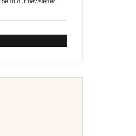
be to our newsletter.