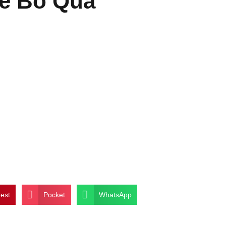
ể Bỏ Qua
rest
Pocket
WhatsApp