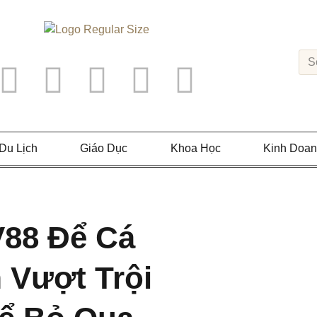
Du Lịch
Giáo Dục
Khoa Học
Kinh Doa
V88 Để Cá
 Vượt Trội