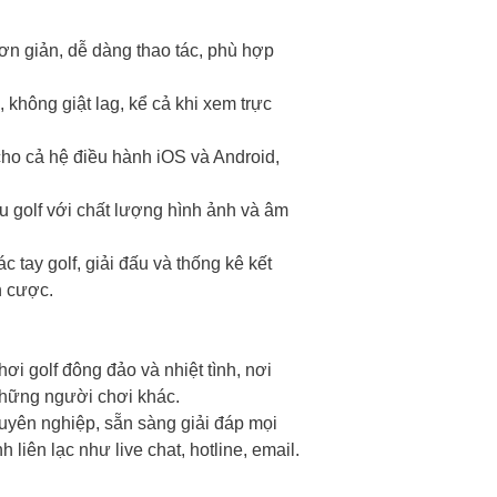
ơn giản, dễ dàng thao tác, phù hợp
không giật lag, kể cả khi xem trực
o cả hệ điều hành iOS và Android,
ấu golf với chất lượng hình ảnh và âm
ác tay golf, giải đấu và thống kê kết
h cược.
i golf đông đảo và nhiệt tình, nơi
 những người chơi khác.
uyên nghiệp, sẵn sàng giải đáp mọi
liên lạc như live chat, hotline, email.