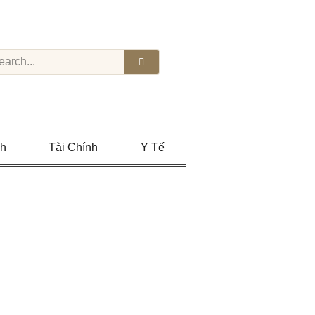
nh
Tài Chính
Y Tế